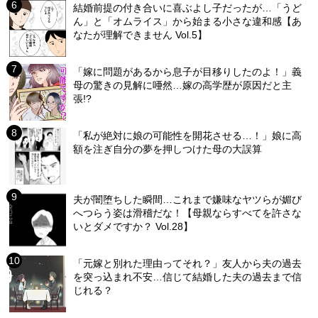
結婚前提の付き合いに喜ぶよし子だったが…「うど
ん」と「オムライス」から始まる小さな違和感【あ
なたが理解できません Vol.5】
「嫁に問題があるから息子が目移りしたのよ！」義
母の驚きの見解に唖然…嫁の高学歴が原因だと主
張!?
「私が絶対に娘の可能性を開花させる…！」娘に高
額を注ぎ自分の夢を押しつけた母の大誤算
夫が闇堕ちした瞬間…これまで嫌味なヤツらが媚び
へつらう姿は滑稽だな！【母親ならすべてを許さな
いとダメですか？ Vol.28】
「元嫁と別れた理由ってそれ？」友人から夫の過去
を突っ込まれ不安…信じて結婚した夫の過去まで信
じれる？