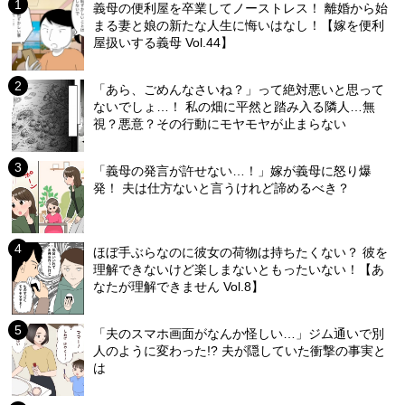
義母の便利屋を卒業してノーストレス！ 離婚から始
まる妻と娘の新たな人生に悔いはなし！【嫁を便利
屋扱いする義母 Vol.44】
「あら、ごめんなさいね？」って絶対悪いと思って
ないでしょ…！ 私の畑に平然と踏み入る隣人…無
視？悪意？その行動にモヤモヤが止まらない
「義母の発言が許せない…！」嫁が義母に怒り爆
発！ 夫は仕方ないと言うけれど諦めるべき？
ほぼ手ぶらなのに彼女の荷物は持ちたくない？ 彼を
理解できないけど楽しまないともったいない！【あ
なたが理解できません Vol.8】
「夫のスマホ画面がなんか怪しい…」ジム通いで別
人のように変わった!? 夫が隠していた衝撃の事実と
は