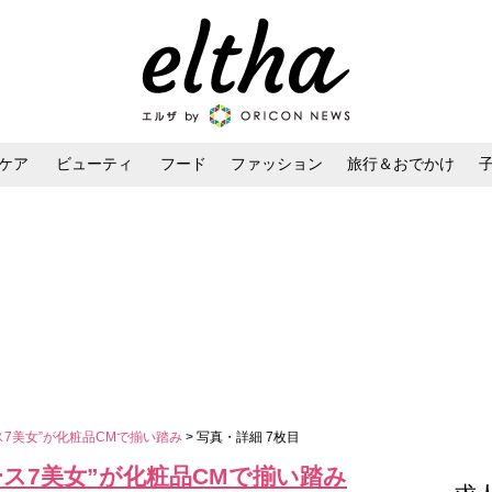
ケア
ビューティ
フード
ファッション
旅行＆おでかけ
ンケア
ダイエット・ボディケア
ヘアスタイル・ヘアアレンジ
ス7美女”が化粧品CMで揃い踏み
> 写真・詳細 7枚目
ス7美女”が化粧品CMで揃い踏み