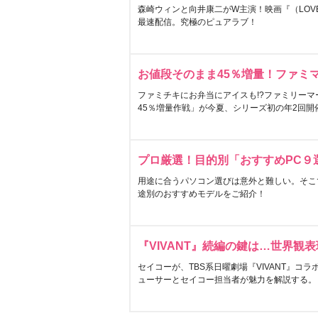
森崎ウィンと向井康二がW主演！映画『（LOVE S
最速配信。究極のピュアラブ！
お値段そのまま45％増量！ファミ
ファミチキにお弁当にアイスも!?ファミリーマ
45％増量作戦」が今夏、シリーズ初の年2回開
プロ厳選！目的別「おすすめPC９
用途に合うパソコン選びは意外と難しい。そこ
途別のおすすめモデルをご紹介！
『VIVANT』続編の鍵は…世界観
セイコーが、TBS系日曜劇場『VIVANT』コ
ューサーとセイコー担当者が魅力を解説する。