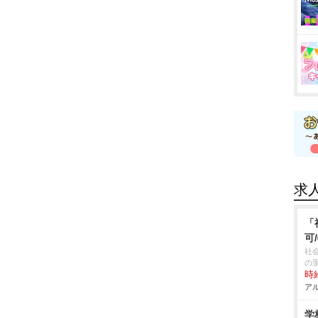
求
「
可
社
の
時給
アル
学