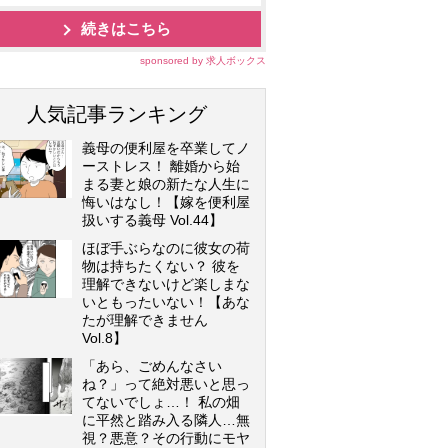
続きはこちら
sponsored by 求人ボックス
人気記事ランキング
義母の便利屋を卒業してノ
ーストレス！ 離婚から始
まる妻と娘の新たな人生に
悔いはなし！【嫁を便利屋
扱いする義母 Vol.44】
ほぼ手ぶらなのに彼女の荷
物は持ちたくない？ 彼を
理解できないけど楽しまな
いともったいない！【あな
たが理解できません
Vol.8】
「あら、ごめんなさい
ね？」って絶対悪いと思っ
てないでしょ…！ 私の畑
に平然と踏み入る隣人…無
視？悪意？その行動にモヤ