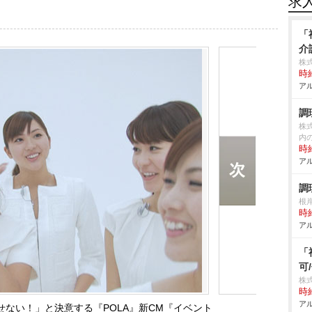
求
「
介
株
時給
アル
調
株
内
時給
アル
調
根
時給
アル
「
可
株
時給
アル
ない！」と決意する『POLA』新CM『イベント