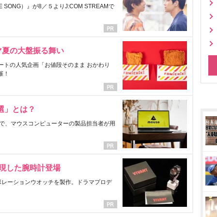
ONG）』が8／５よりJ:COM STREAMで
マ夏の大盤振る舞い
ートの人気企画「お値段そのまま おかわり
催！
選」とは？
で、マウスコンピューターの製品担当者が用
表現した腕時計登場
ラボレーションウオッチを製作。ドラマプロデ