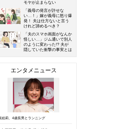
モヤが止まらない
「義母の発言が許せな
い…！」嫁が義母に怒り爆
発！ 夫は仕方ないと言う
けれど諦めるべき？
「夫のスマホ画面がなんか
怪しい…」ジム通いで別人
のように変わった!? 夫が
隠していた衝撃の事実とは
エンタメニュース
坂絵莉、4歳長男とランニング