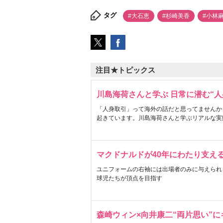
タグ
#大石恵
#杉崎美香
#小林
注目★トピックス
川島海荷さんと学ぶ 日常に潜む“人
「人身取引」って海外の話だと思ってませんか
起きています。川島海荷さんと学ぶリアルな実
マクドナルドが40年にわたり支え
ユニフォームの右袖には出場者のみに与えられ
球児たちが頂点を目指す
森崎ウィン×向井康二“両片思い”