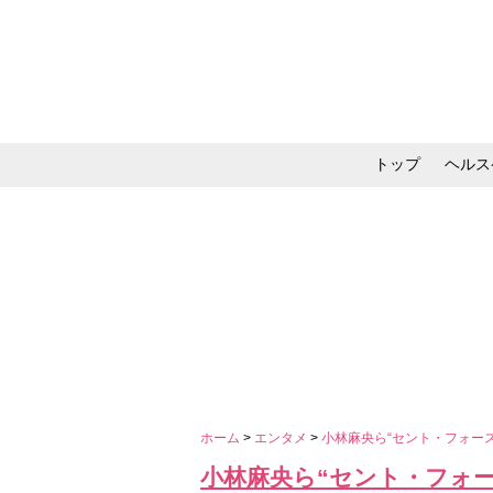
トップ
ヘルス
メイク・コスメ・スキ
ホーム
>
エンタメ
>
小林麻央ら“セント・フォー
小林麻央ら“セント・フォー