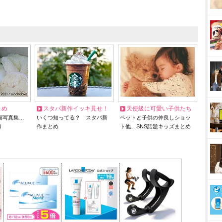
とめ
スタバ新作イッキ見せ！
天使級に可愛い子供たち
猫写真集…
いくつ知ってる？ スタバ新
ペットと子供の仲良しショッ
リ
作まとめ
ト他、SNS話題キッズまとめ