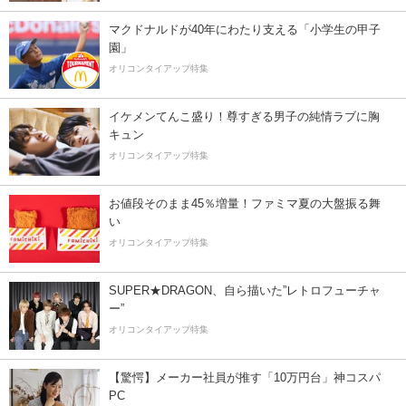
マクドナルドが40年にわたり支える「小学生の甲子
園」
オリコンタイアップ特集
イケメンてんこ盛り！尊すぎる男子の純情ラブに胸
キュン
オリコンタイアップ特集
お値段そのまま45％増量！ファミマ夏の大盤振る舞
い
オリコンタイアップ特集
SUPER★DRAGON、自ら描いた”レトロフューチャ
ー”
オリコンタイアップ特集
【驚愕】メーカー社員が推す「10万円台」神コスパ
PC