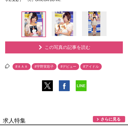
宇野実彩子 （C）ORICON DD inc.
この写真の記事を読む
#ＡＡＡ
#宇野実彩子
#デビュー
#アイドル
さらに見る
求人特集