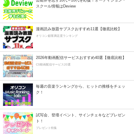
芸能界を志す10代～20代を応援！オーディション・
スクール情報はDeview
漫画読み放題サブスクおすすめ11選【徹底比較】
オリコン顧客満足度ランキング
2026年動画配信サービスおすすめ40選【徹底比較】
CS動画配信サービス20選
毎週の音楽ランキングから、ヒットの推移をチェッ
ク！
試写会、登壇イベント、サインチェキなどプレゼン
ト！
プレゼント特集