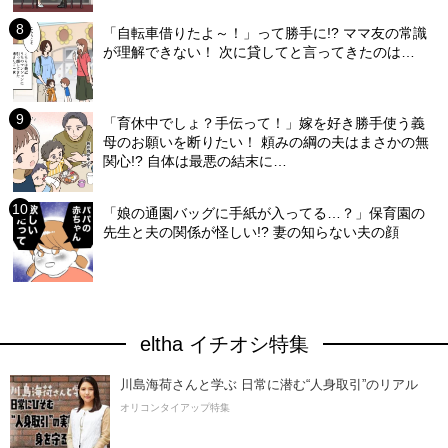
「自転車借りたよ～！」って勝手に!? ママ友の常識
が理解できない！ 次に貸してと言ってきたのは…
「育休中でしょ？手伝って！」嫁を好き勝手使う義
母のお願いを断りたい！ 頼みの綱の夫はまさかの無
関心!? 自体は最悪の結末に…
「娘の通園バッグに手紙が入ってる…？」保育園の
先生と夫の関係が怪しい!? 妻の知らない夫の顔
eltha イチオシ特集
川島海荷さんと学ぶ 日常に潜む“人身取引”のリアル
オリコンタイアップ特集