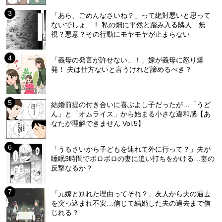
「あら、ごめんなさいね？」って絶対悪いと思って
ないでしょ…！ 私の畑に平然と踏み入る隣人…無
視？悪意？その行動にモヤモヤが止まらない
「義母の発言が許せない…！」嫁が義母に怒り爆
発！ 夫は仕方ないと言うけれど諦めるべき？
結婚前提の付き合いに喜ぶよし子だったが…「うど
ん」と「オムライス」から始まる小さな違和感【あ
なたが理解できません Vol.5】
「うるさいから子どもを連れて外に行って？」夫が
睡眠3時間でボロボロの妻に追い打ちをかける…妻の
反撃なるか？
「元嫁と別れた理由ってそれ？」友人から夫の過去
を突っ込まれ不安…信じて結婚した夫の過去まで信
じれる？