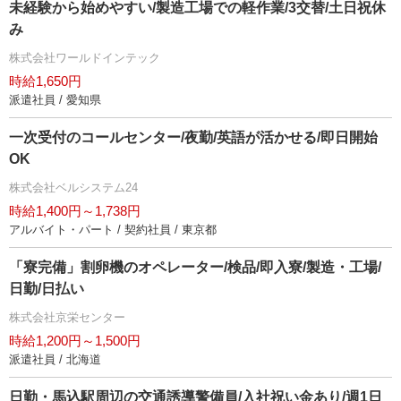
未経験から始めやすい/製造工場での軽作業/3交替/土日祝休
み
株式会社ワールドインテック
時給1,650円
派遣社員 / 愛知県
一次受付のコールセンター/夜勤/英語が活かせる/即日開始
OK
株式会社ベルシステム24
時給1,400円～1,738円
アルバイト・パート / 契約社員 / 東京都
「寮完備」割卵機のオペレーター/検品/即入寮/製造・工場/
日勤/日払い
株式会社京栄センター
時給1,200円～1,500円
派遣社員 / 北海道
日勤・馬込駅周辺の交通誘導警備員/入社祝い金あり/週1日