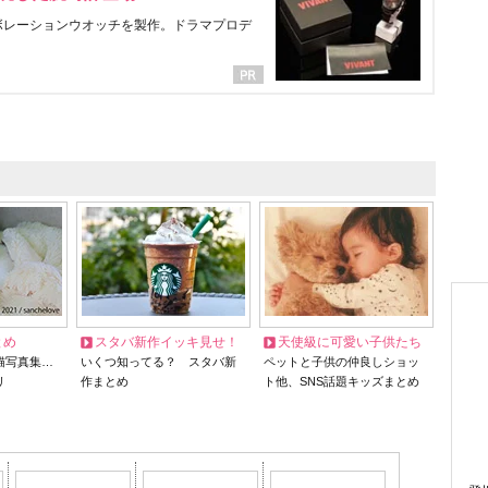
ラボレーションウオッチを製作。ドラマプロデ
とめ
スタバ新作イッキ見せ！
天使級に可愛い子供たち
猫写真集…
いくつ知ってる？ スタバ新
ペットと子供の仲良しショッ
リ
作まとめ
ト他、SNS話題キッズまとめ