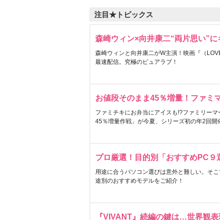
注目★トピックス
森崎ウィン×向井康二“両片思い”
森崎ウィンと向井康二がW主演！映画『（LOVE S
最速配信。究極のピュアラブ！
お値段そのまま45％増量！ファミ
ファミチキにお弁当にアイスも!?ファミリーマ
45％増量作戦」が今夏、シリーズ初の年2回開
プロ厳選！目的別「おすすめPC９
用途に合うパソコン選びは意外と難しい。そこ
途別のおすすめモデルをご紹介！
『VIVANT』続編の鍵は…世界観