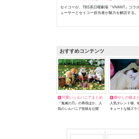
セイコーが、TBS系日曜劇場『VIVANT』コ
ューサーとセイコー担当者が魅力を解説する。
おすすめコンテンツ
可愛いシルバニアまとめ
癒やしの猫ま
『鬼滅の刃』の再現ほか、人
人気タレント猫、
気のシルバニア投稿を公開
キュートな猫ズラ