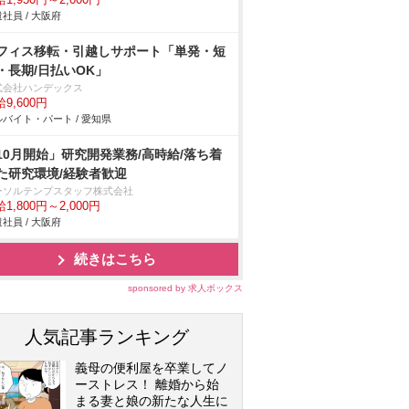
1,950円～2,000円
社員 / 大阪府
フィス移転・引越しサポート「単発・短
・長期/日払いOK」
式会社ハンデックス
9,600円
バイト・パート / 愛知県
10月開始」研究開発業務/高時給/落ち着
た研究環境/経験者歓迎
ーソルテンプスタッフ株式会社
1,800円～2,000円
社員 / 大阪府
続きはこちら
sponsored by 求人ボックス
人気記事ランキング
義母の便利屋を卒業してノ
ーストレス！ 離婚から始
まる妻と娘の新たな人生に