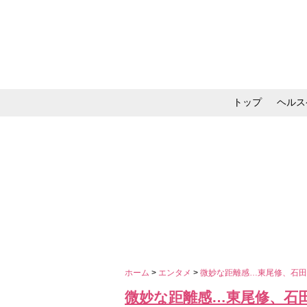
トップ
ヘルス
メイク・コスメ・スキ
ホーム
>
エンタメ
>
微妙な距離感…東尾修、石
微妙な距離感…東尾修、石