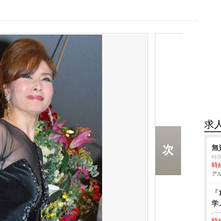
求
無
特
時給
アル
「
学
パ