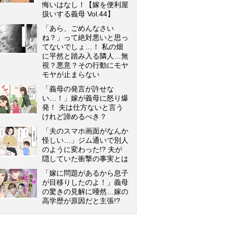
悔いはなし！【嫁を便利屋
扱いする義母 Vol.44】
「あら、ごめんなさい
ね？」って絶対悪いと思っ
てないでしょ…！ 私の畑
に平然と踏み入る隣人…無
視？悪意？その行動にモヤ
モヤが止まらない
「義母の発言が許せな
い…！」嫁が義母に怒り爆
発！ 夫は仕方ないと言う
けれど諦めるべき？
「夫のスマホ画面がなんか
怪しい…」ジム通いで別人
のように変わった!? 夫が
隠していた衝撃の事実とは
「嫁に問題があるから息子
が目移りしたのよ！」義母
の驚きの見解に唖然…嫁の
高学歴が原因だと主張!?