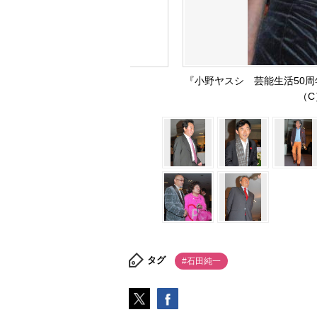
『小野ヤスシ 芸能生活50
（C
タグ
#石田純一