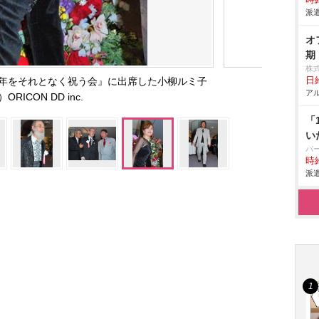
時給
派遣
オ
期
株
周年をそれとなく祝う会』に出席した小柳ルミ子
日給
アル
）ORICON DD inc.
「
い
パ
時給
派遣