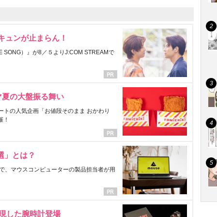
にキュンが止まらん！
ONG）』が8／５よりJ:COM STREAMで
マ夏の大盤振る舞い
ートの人気企画「お値段そのまま おかわり
催！
選」とは？
で、マウスコンピューターの製品担当者が用
表現した腕時計登場