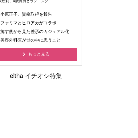
坂絵莉、4歳長男とランニング
小原正子、資格取得を報告
ファミマとヒロアカがコラボ
施す側から見た整形のカジュアル化
美容外科医が世の中に思うこと
もっと見る
イケメンてんこ盛り！尊すぎ
る男子の純情ラブに胸キュン
オリコンタイアップ特集
大好評につき再び！ファミマ
名物45％増量キャンペーン
オリコンタイアップ特集