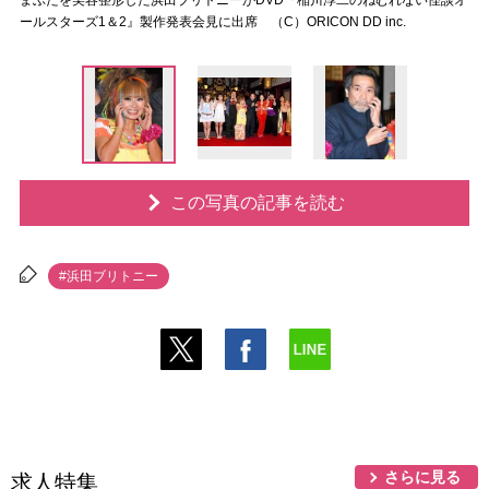
まぶたを美容整形した浜田ブリトニーがDVD『稲川淳二のねむれない怪談オ
ールスターズ1＆2』製作発表会見に出席 （C）ORICON DD inc.
この写真の記事を読む
#浜田ブリトニー
さらに見る
求人特集