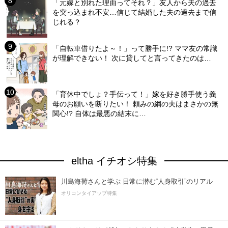
「元嫁と別れた理由ってそれ？」友人から夫の過去
を突っ込まれ不安…信じて結婚した夫の過去まで信
じれる？
「自転車借りたよ～！」って勝手に!? ママ友の常識
が理解できない！ 次に貸してと言ってきたのは…
「育休中でしょ？手伝って！」嫁を好き勝手使う義
母のお願いを断りたい！ 頼みの綱の夫はまさかの無
関心!? 自体は最悪の結末に…
eltha イチオシ特集
川島海荷さんと学ぶ 日常に潜む“人身取引”のリアル
オリコンタイアップ特集