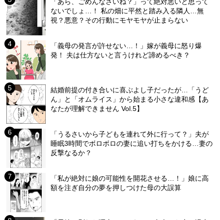
「あら、ごめんなさいね？」って絶対悪いと思って
ないでしょ…！ 私の畑に平然と踏み入る隣人…無
視？悪意？その行動にモヤモヤが止まらない
「義母の発言が許せない…！」嫁が義母に怒り爆
発！ 夫は仕方ないと言うけれど諦めるべき？
結婚前提の付き合いに喜ぶよし子だったが…「うど
ん」と「オムライス」から始まる小さな違和感【あ
なたが理解できません Vol.5】
「うるさいから子どもを連れて外に行って？」夫が
睡眠3時間でボロボロの妻に追い打ちをかける…妻の
反撃なるか？
「私が絶対に娘の可能性を開花させる…！」娘に高
額を注ぎ自分の夢を押しつけた母の大誤算