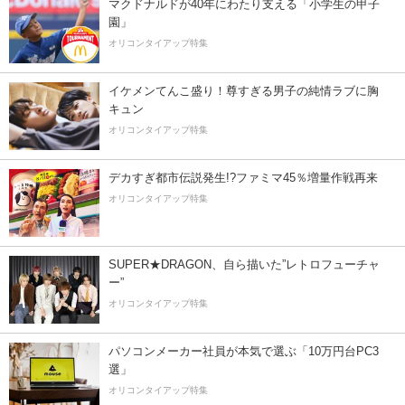
マクドナルドが40年にわたり支える「小学生の甲子
園」
オリコンタイアップ特集
イケメンてんこ盛り！尊すぎる男子の純情ラブに胸
キュン
オリコンタイアップ特集
デカすぎ都市伝説発生!?ファミマ45％増量作戦再来
オリコンタイアップ特集
SUPER★DRAGON、自ら描いた”レトロフューチャ
ー”
オリコンタイアップ特集
パソコンメーカー社員が本気で選ぶ「10万円台PC3
選」
オリコンタイアップ特集