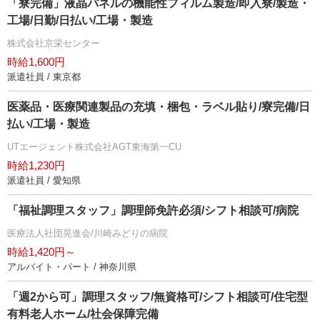
「寮完備」液晶パネルの機能性フィルム製造/即入寮/製造・
工場/日勤/日払い/工場・製造
株式会社京栄センター
時給1,600円
派遣社員 / 東京都
医薬品・医療関連製品の充填・梱包・ラベル貼り/寮完備/日
払い/工場・製造
UTエージェント株式会社AGT東海第一CU
時給1,230円
派遣社員 / 愛知県
「福祉調理スタッフ」調理師免許必須/シフト相談可/病院
医療法人社団晃進会/川崎みどりの病院
時給1,420円～
アルバイト・パート / 神奈川県
「週2から可」調理スタッフ/無資格可/シフト相談可/住宅型
有料老人ホーム/社会保障完備