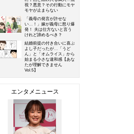
視？悪意？その行動にモヤ
モヤが止まらない
「義母の発言が許せな
い…！」嫁が義母に怒り爆
発！ 夫は仕方ないと言う
けれど諦めるべき？
結婚前提の付き合いに喜ぶ
よし子だったが…「うど
ん」と「オムライス」から
始まる小さな違和感【あな
たが理解できません
Vol.5】
エンタメニュース