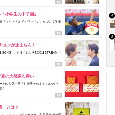
る「小学生の甲子園」
る「マクドナルド・ワッペン」をつけて学童
にキュンが止まらん！
ONG）』が8／５よりJ:COM STREAMで
マ夏の大盤振る舞い
ートの人気企画「お値段そのまま おかわり
催！
選」とは？
で、マウスコンピューターの製品担当者が用