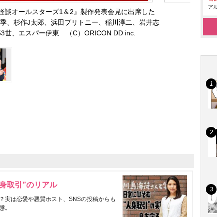
アル
怪談オールスターズ1＆2』製作発表会見に出席した
季、杉作J太郎、浜田ブリトニー、稲川淳二、岩井志
世、エスパー伊東 （C）ORICON DD inc.
身取引”のリアル
？実は恋愛や悪質ホスト、SNSの投稿からも
態。