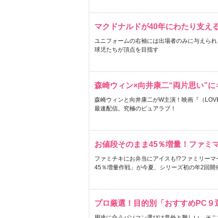
マクドナルドが40年にわたり支え
ユニフォームの右袖には出場者のみに与えられ
球児たちが頂点を目指す
森崎ウィン×向井康二“両片思い”
森崎ウィンと向井康二がW主演！映画『（LOVE S
最速配信。究極のピュアラブ！
お値段そのまま45％増量！ファミ
ファミチキにお弁当にアイスも!?ファミリーマ
45％増量作戦」が今夏、シリーズ初の年2回開
プロ厳選！目的別「おすすめPC９
用途に合うパソコン選びは意外と難しい。そこ