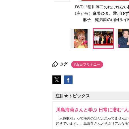
DVD『稲川淳二のねむれない
（左から）麻美ゆま、愛川ゆず
麻子、髭男爵の山田ルイ53
タグ
#浜田ブリトニー
注目★トピックス
川島海荷さんと学ぶ 日常に潜む“人
「人身取引」って海外の話だと思ってませんか
起きています。川島海荷さんと学ぶリアルな実