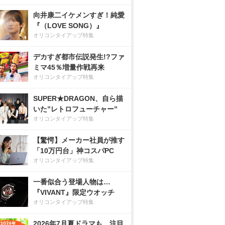
向井康二イケメンすぎ！純愛
『（LOVE SONG）』
オリコンタイアップ特集
デカすぎ都市伝説発生!?ファ
ミマ45％増量作戦再来
オリコンタイアップ特集
SUPER★DRAGON、自ら描
いた”レトロフューチャー”
オリコンタイアップ特集
【驚愕】メーカー社員が推す
「10万円台」神コスパPC
オリコンタイアップ特集
一番似合う登場人物は…
『VIVANT』限定ウオッチ
オリコンタイアップ特集
2026年7月夏ドラマも、注目