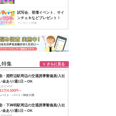
試写会、登壇イベント、サイ
ンチェキなどプレゼント！
プレゼント特集
人特集
さらに見る
勤・淵野辺駅周辺の交通誘導警備員/入社
い金あり/週1日～OK
式会社MSK
1万4,500円～
バイト・パート / 神奈川県
勤・下神明駅周辺の交通誘導警備員/入社
い金あり/週1日～OK
式会社MSK