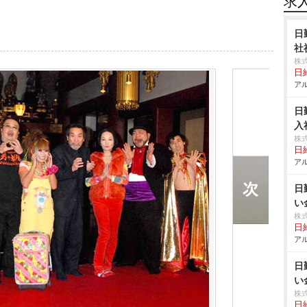
求
日
社
株
日給
アル
日
入
株
日給
アル
日
い
株
日給
アル
日
い
株
日給