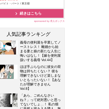
バイト・パート / 東京都
続きはこちら
sponsored by 求人ボックス
人気記事ランキング
義母の便利屋を卒業してノ
ーストレス！ 離婚から始
まる妻と娘の新たな人生に
悔いはなし！【嫁を便利屋
扱いする義母 Vol.44】
ほぼ手ぶらなのに彼女の荷
物は持ちたくない？ 彼を
理解できないけど楽しまな
いともったいない！【あな
たが理解できません
Vol.8】
「あら、ごめんなさい
ね？」って絶対悪いと思っ
てないでしょ…！ 私の畑
に平然と踏み入る隣人…無