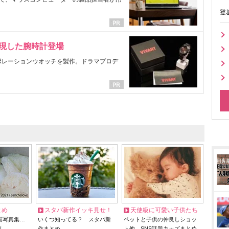
登
表現した腕時計登場
ラボレーションウオッチを製作。ドラマプロデ
とめ
スタバ新作イッキ見せ！
天使級に可愛い子供たち
猫写真集…
いくつ知ってる？ スタバ新
ペットと子供の仲良しショッ
リ
作まとめ
ト他、SNS話題キッズまとめ