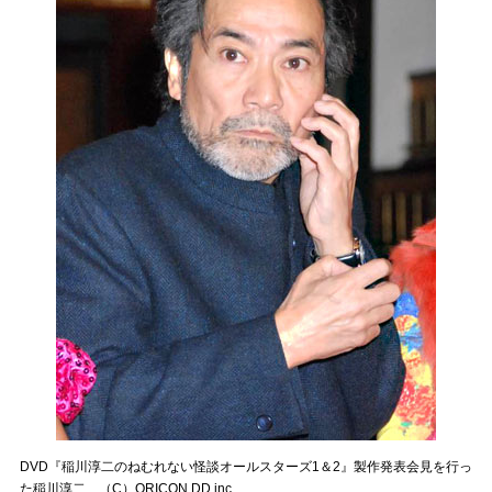
DVD『稲川淳二のねむれない怪談オールスターズ1＆2』製作発表会見を行っ
た稲川淳二 （C）ORICON DD inc.