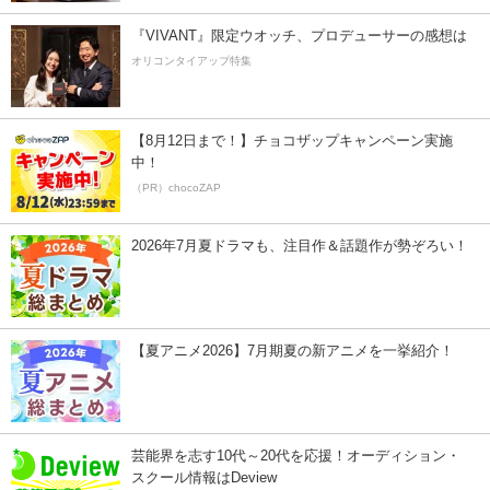
『VIVANT』限定ウオッチ、プロデューサーの感想は
オリコンタイアップ特集
【8月12日まで！】チョコザップキャンペーン実施
中！
（PR）chocoZAP
2026年7月夏ドラマも、注目作＆話題作が勢ぞろい！
【夏アニメ2026】7月期夏の新アニメを一挙紹介！
芸能界を志す10代～20代を応援！オーディション・
スクール情報はDeview