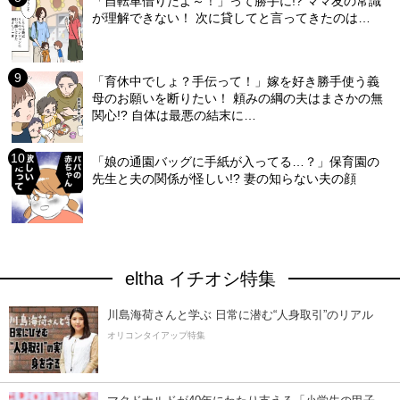
「自転車借りたよ～！」って勝手に!? ママ友の常識
が理解できない！ 次に貸してと言ってきたのは…
「育休中でしょ？手伝って！」嫁を好き勝手使う義
母のお願いを断りたい！ 頼みの綱の夫はまさかの無
関心!? 自体は最悪の結末に…
「娘の通園バッグに手紙が入ってる…？」保育園の
先生と夫の関係が怪しい!? 妻の知らない夫の顔
eltha イチオシ特集
川島海荷さんと学ぶ 日常に潜む“人身取引”のリアル
オリコンタイアップ特集