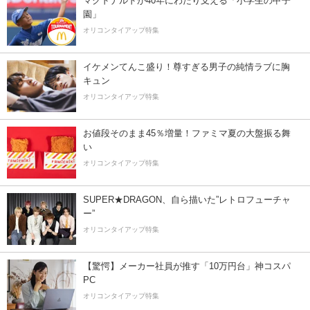
マクドナルドが40年にわたり支える「小学生の甲子
園」
オリコンタイアップ特集
イケメンてんこ盛り！尊すぎる男子の純情ラブに胸
キュン
オリコンタイアップ特集
お値段そのまま45％増量！ファミマ夏の大盤振る舞
い
オリコンタイアップ特集
SUPER★DRAGON、自ら描いた”レトロフューチャ
ー”
オリコンタイアップ特集
【驚愕】メーカー社員が推す「10万円台」神コスパ
PC
オリコンタイアップ特集