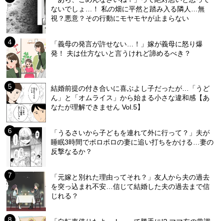
ないでしょ…！ 私の畑に平然と踏み入る隣人…無
視？悪意？その行動にモヤモヤが止まらない
「義母の発言が許せない…！」嫁が義母に怒り爆
発！ 夫は仕方ないと言うけれど諦めるべき？
結婚前提の付き合いに喜ぶよし子だったが…「うど
ん」と「オムライス」から始まる小さな違和感【あ
なたが理解できません Vol.5】
「うるさいから子どもを連れて外に行って？」夫が
睡眠3時間でボロボロの妻に追い打ちをかける…妻の
反撃なるか？
「元嫁と別れた理由ってそれ？」友人から夫の過去
を突っ込まれ不安…信じて結婚した夫の過去まで信
じれる？