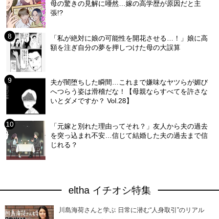
母の驚きの見解に唖然…嫁の高学歴が原因だと主
張!?
「私が絶対に娘の可能性を開花させる…！」娘に高
額を注ぎ自分の夢を押しつけた母の大誤算
夫が闇堕ちした瞬間…これまで嫌味なヤツらが媚び
へつらう姿は滑稽だな！【母親ならすべてを許さな
いとダメですか？ Vol.28】
「元嫁と別れた理由ってそれ？」友人から夫の過去
を突っ込まれ不安…信じて結婚した夫の過去まで信
じれる？
eltha イチオシ特集
川島海荷さんと学ぶ 日常に潜む“人身取引”のリアル