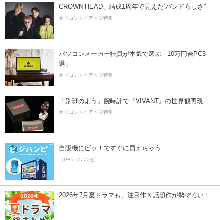
CROWN HEAD、結成1周年で見えた”バンドらしさ”
オリコンタイアップ特集
パソコンメーカー社員が本気で選ぶ「10万円台PC3
選」
オリコンタイアップ特集
「別班のよう」腕時計で『VIVANT』の世界観再現
オリコンタイアップ特集
自販機にピッ！ですぐに買えちゃう
（PR）ジハンピ
2026年7月夏ドラマも、注目作＆話題作が勢ぞろい！