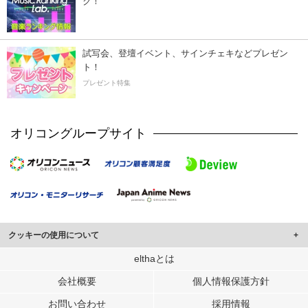
ク！
試写会、登壇イベント、サインチェキなどプレゼン
ト！
プレゼント特集
オリコングループサイト
クッキーの使用について
このサイトでは Cookie を使用して、ユーザーに合わせたコンテンツや広告の
elthaとは
表示、ソーシャル メディア機能の提供、広告の表示回数やクリック数の測定を
会社概要
個人情報保護方針
行っています。
また、ユーザーによるサイトの利用状況についても情報を収集し、ソーシャル
お問い合わせ
採用情報
メディアや広告配信、データ解析の各パートナーに提供しています。