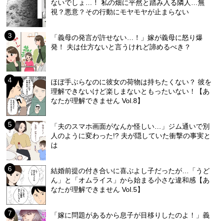
ないでしょ…！ 私の畑に平然と踏み入る隣人…無
視？悪意？その行動にモヤモヤが止まらない
「義母の発言が許せない…！」嫁が義母に怒り爆
発！ 夫は仕方ないと言うけれど諦めるべき？
ほぼ手ぶらなのに彼女の荷物は持ちたくない？ 彼を
理解できないけど楽しまないともったいない！【あ
なたが理解できません Vol.8】
「夫のスマホ画面がなんか怪しい…」ジム通いで別
人のように変わった!? 夫が隠していた衝撃の事実と
は
結婚前提の付き合いに喜ぶよし子だったが…「うど
ん」と「オムライス」から始まる小さな違和感【あ
なたが理解できません Vol.5】
「嫁に問題があるから息子が目移りしたのよ！」義