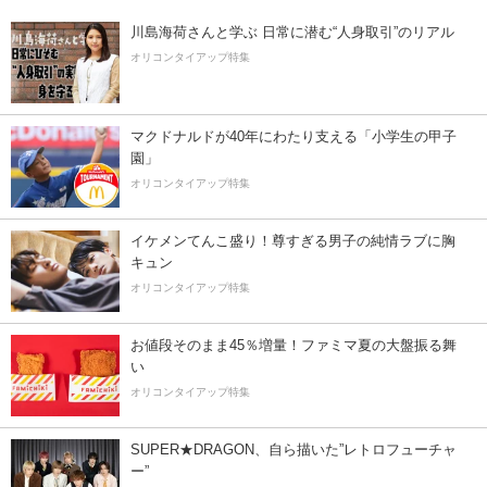
川島海荷さんと学ぶ 日常に潜む“人身取引”のリアル
オリコンタイアップ特集
マクドナルドが40年にわたり支える「小学生の甲子
園」
オリコンタイアップ特集
イケメンてんこ盛り！尊すぎる男子の純情ラブに胸
キュン
オリコンタイアップ特集
お値段そのまま45％増量！ファミマ夏の大盤振る舞
い
オリコンタイアップ特集
SUPER★DRAGON、自ら描いた”レトロフューチャ
ー”