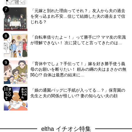
「元嫁と別れた理由ってそれ？」友人から夫の過去
を突っ込まれ不安…信じて結婚した夫の過去まで信
じれる？
「自転車借りたよ～！」って勝手に!? ママ友の常識
が理解できない！ 次に貸してと言ってきたのは…
「育休中でしょ？手伝って！」嫁を好き勝手使う義
母のお願いを断りたい！ 頼みの綱の夫はまさかの無
関心!? 自体は最悪の結末に…
「娘の通園バッグに手紙が入ってる…？」保育園の
先生と夫の関係が怪しい!? 妻の知らない夫の顔
eltha イチオシ特集