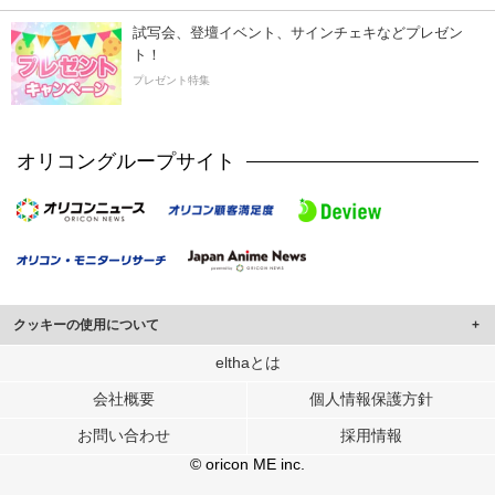
試写会、登壇イベント、サインチェキなどプレゼン
ト！
プレゼント特集
オリコングループサイト
クッキーの使用について
このサイトでは Cookie を使用して、ユーザーに合わせたコンテンツや広告の
elthaとは
表示、ソーシャル メディア機能の提供、広告の表示回数やクリック数の測定を
会社概要
個人情報保護方針
行っています。
また、ユーザーによるサイトの利用状況についても情報を収集し、ソーシャル
お問い合わせ
採用情報
メディアや広告配信、データ解析の各パートナーに提供しています。
各パートナーは、この情報とユーザーが各パートナーに提供した他の情報や、
© oricon ME inc.
ユーザーが各パートナーのサービスを使用したときに収集した他の情報を組み
合わせて使用することがあります。