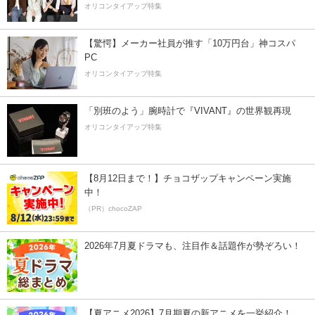
オリコンタイアップ特集
【驚愕】メーカー社員が推す「10万円台」神コスパ
PC
オリコンタイアップ特集
「別班のよう」腕時計で『VIVANT』の世界観再現
オリコンタイアップ特集
【8月12日まで！】チョコザップキャンペーン実施
中！
（PR）chocoZAP
2026年7月夏ドラマも、注目作＆話題作が勢ぞろい！
【夏アニメ2026】7月期夏の新アニメを一挙紹介！