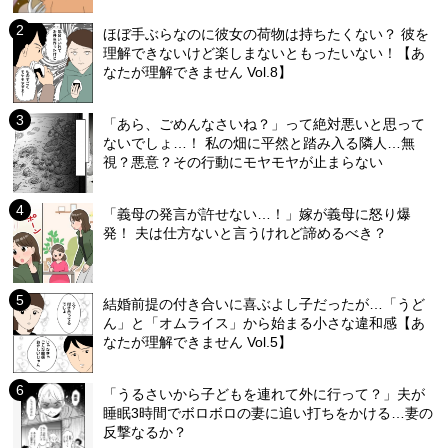
ほぼ手ぶらなのに彼女の荷物は持ちたくない？ 彼を
理解できないけど楽しまないともったいない！【あ
なたが理解できません Vol.8】
「あら、ごめんなさいね？」って絶対悪いと思って
ないでしょ…！ 私の畑に平然と踏み入る隣人…無
視？悪意？その行動にモヤモヤが止まらない
「義母の発言が許せない…！」嫁が義母に怒り爆
発！ 夫は仕方ないと言うけれど諦めるべき？
結婚前提の付き合いに喜ぶよし子だったが…「うど
ん」と「オムライス」から始まる小さな違和感【あ
なたが理解できません Vol.5】
「うるさいから子どもを連れて外に行って？」夫が
睡眠3時間でボロボロの妻に追い打ちをかける…妻の
反撃なるか？