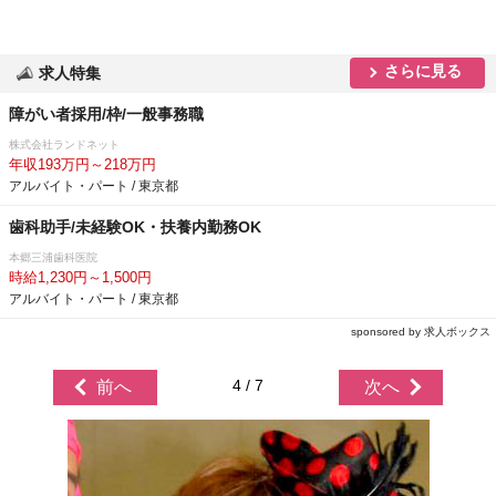
さらに見る
求人特集
障がい者採用/枠/一般事務職
株式会社ランドネット
年収193万円～218万円
アルバイト・パート / 東京都
歯科助手/未経験OK・扶養内勤務OK
本郷三浦歯科医院
時給1,230円～1,500円
アルバイト・パート / 東京都
sponsored by 求人ボックス
4 / 7
前へ
次へ