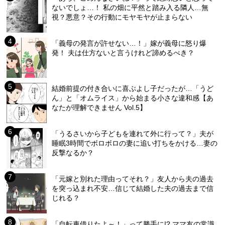
ないでしょ…！ 私の畑に平然と踏み入る隣人…無
視？悪意？その行動にモヤモヤが止まらない
「義母の発言が許せない…！」嫁が義母に怒り爆
発！ 夫は仕方ないと言うけれど諦めるべき？
結婚前提の付き合いに喜ぶよし子だったが…「うど
ん」と「オムライス」から始まる小さな違和感【あ
なたが理解できません Vol.5】
「うるさいから子どもを連れて外に行って？」夫が
睡眠3時間でボロボロの妻に追い打ちをかける…妻の
反撃なるか？
「元嫁と別れた理由ってそれ？」友人から夫の過去
を突っ込まれ不安…信じて結婚した夫の過去まで信
じれる？
「自転車借りたよ～！」って勝手に!? ママ友の常識