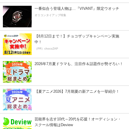
一番似合う登場人物は…『VIVANT』限定ウオッチ
オリコンタイアップ特集
【8月12日まで！】チョコザップキャンペーン実施
中！
（PR）chocoZAP
2026年7月夏ドラマも、注目作＆話題作が勢ぞろい！
【夏アニメ2026】7月期夏の新アニメを一挙紹介！
芸能界を志す10代～20代を応援！オーディション・
スクール情報はDeview