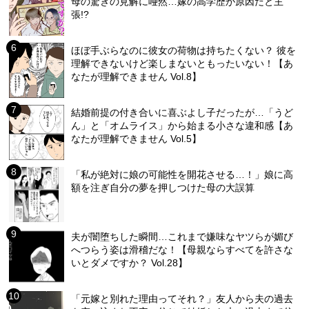
母の驚きの見解に唖然…嫁の高学歴が原因だと主
張!?
ほぼ手ぶらなのに彼女の荷物は持ちたくない？ 彼を
理解できないけど楽しまないともったいない！【あ
なたが理解できません Vol.8】
結婚前提の付き合いに喜ぶよし子だったが…「うど
ん」と「オムライス」から始まる小さな違和感【あ
なたが理解できません Vol.5】
「私が絶対に娘の可能性を開花させる…！」娘に高
額を注ぎ自分の夢を押しつけた母の大誤算
夫が闇堕ちした瞬間…これまで嫌味なヤツらが媚び
へつらう姿は滑稽だな！【母親ならすべてを許さな
いとダメですか？ Vol.28】
「元嫁と別れた理由ってそれ？」友人から夫の過去