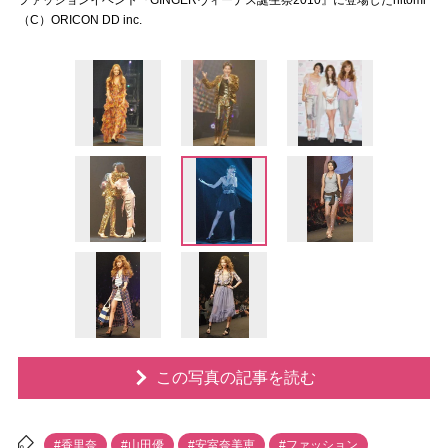
ファッションイベント『GINGERヴィーナス誕生祭2010』に登場したhitomi
（C）ORICON DD inc.
この写真の記事を読む
#香里奈
#山田優
#安室奈美恵
#ファッション