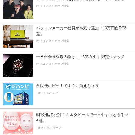
オリコンタイアップ特集
パソコンメーカー社員が本気で選ぶ「10万円台PC3
選」
オリコンタイアップ特集
一番似合う登場人物は…『VIVANT』限定ウオッチ
オリコンタイアップ特集
自販機にピッ！ですぐに買えちゃう
（PR）ジハンピ
朝1分貼るだけ！ミルクピールで一日中ずっとうるツ
ヤ肌
（PR）サボリーノ