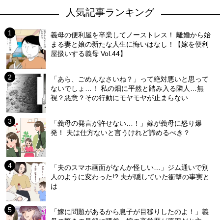
人気記事ランキング
義母の便利屋を卒業してノーストレス！ 離婚から始
まる妻と娘の新たな人生に悔いはなし！【嫁を便利
屋扱いする義母 Vol.44】
「あら、ごめんなさいね？」って絶対悪いと思って
ないでしょ…！ 私の畑に平然と踏み入る隣人…無
視？悪意？その行動にモヤモヤが止まらない
「義母の発言が許せない…！」嫁が義母に怒り爆
発！ 夫は仕方ないと言うけれど諦めるべき？
「夫のスマホ画面がなんか怪しい…」ジム通いで別
人のように変わった!? 夫が隠していた衝撃の事実と
は
「嫁に問題があるから息子が目移りしたのよ！」義