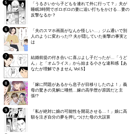
「うるさいから子どもを連れて外に行って？」夫が
睡眠3時間でボロボロの妻に追い打ちをかける…妻の
反撃なるか？
「夫のスマホ画面がなんか怪しい…」ジム通いで別
人のように変わった!? 夫が隠していた衝撃の事実と
は
結婚前提の付き合いに喜ぶよし子だったが…「うど
ん」と「オムライス」から始まる小さな違和感【あ
なたが理解できません Vol.5】
「嫁に問題があるから息子が目移りしたのよ！」義
母の驚きの見解に唖然…嫁の高学歴が原因だと主
張!?
「私が絶対に娘の可能性を開花させる…！」娘に高
額を注ぎ自分の夢を押しつけた母の大誤算