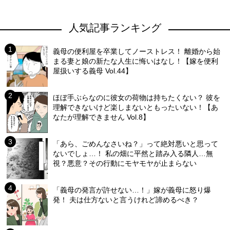
人気記事ランキング
義母の便利屋を卒業してノーストレス！ 離婚から始
まる妻と娘の新たな人生に悔いはなし！【嫁を便利
屋扱いする義母 Vol.44】
ほぼ手ぶらなのに彼女の荷物は持ちたくない？ 彼を
理解できないけど楽しまないともったいない！【あ
なたが理解できません Vol.8】
「あら、ごめんなさいね？」って絶対悪いと思って
ないでしょ…！ 私の畑に平然と踏み入る隣人…無
視？悪意？その行動にモヤモヤが止まらない
「義母の発言が許せない…！」嫁が義母に怒り爆
発！ 夫は仕方ないと言うけれど諦めるべき？