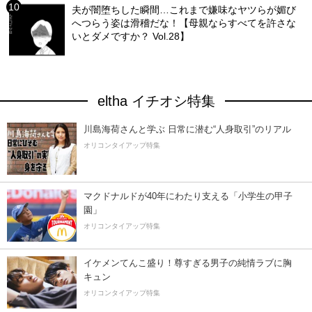
夫が闇堕ちした瞬間…これまで嫌味なヤツらが媚び
へつらう姿は滑稽だな！【母親ならすべてを許さな
いとダメですか？ Vol.28】
eltha イチオシ特集
川島海荷さんと学ぶ 日常に潜む“人身取引”のリアル
オリコンタイアップ特集
マクドナルドが40年にわたり支える「小学生の甲子
園」
オリコンタイアップ特集
イケメンてんこ盛り！尊すぎる男子の純情ラブに胸
キュン
オリコンタイアップ特集