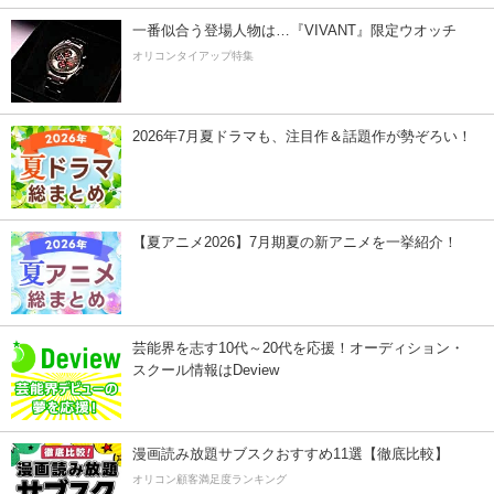
一番似合う登場人物は…『VIVANT』限定ウオッチ
オリコンタイアップ特集
2026年7月夏ドラマも、注目作＆話題作が勢ぞろい！
【夏アニメ2026】7月期夏の新アニメを一挙紹介！
芸能界を志す10代～20代を応援！オーディション・
スクール情報はDeview
漫画読み放題サブスクおすすめ11選【徹底比較】
オリコン顧客満足度ランキング