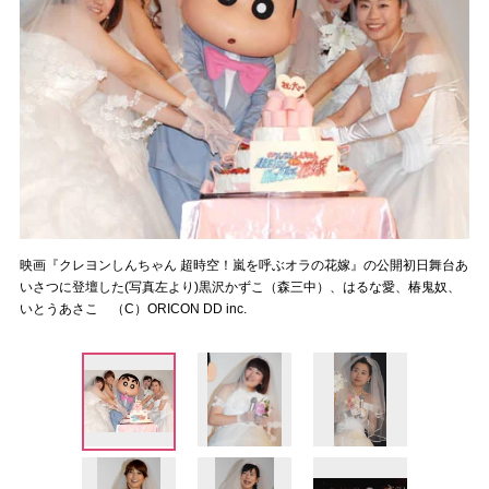
映画『クレヨンしんちゃん 超時空！嵐を呼ぶオラの花嫁』の公開初日舞台あ
いさつに登壇した(写真左より)黒沢かずこ（森三中）、はるな愛、椿鬼奴、
いとうあさこ （C）ORICON DD inc.