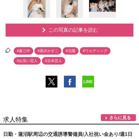
この写真の記事を読む
#森三中
#黒沢かずこ
#北陽
#ウエディング
#お笑い芸人
#吉本芸人
さらに見る
求人特集
日勤・蓮沼駅周辺の交通誘導警備員/入社祝い金あり/週1日