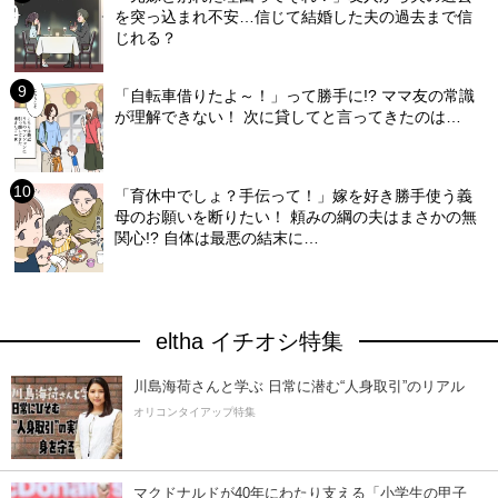
を突っ込まれ不安…信じて結婚した夫の過去まで信
じれる？
「自転車借りたよ～！」って勝手に!? ママ友の常識
が理解できない！ 次に貸してと言ってきたのは…
「育休中でしょ？手伝って！」嫁を好き勝手使う義
母のお願いを断りたい！ 頼みの綱の夫はまさかの無
関心!? 自体は最悪の結末に…
eltha イチオシ特集
川島海荷さんと学ぶ 日常に潜む“人身取引”のリアル
オリコンタイアップ特集
マクドナルドが40年にわたり支える「小学生の甲子