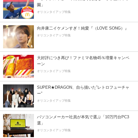
園」
オリコンタイアップ特集
向井康二イケメンすぎ！純愛『（LOVE SONG）』
オリコンタイアップ特集
大好評につき再び！ファミマ名物45％増量キャンペ
ーン
オリコンタイアップ特集
SUPER★DRAGON、自ら描いた”レトロフューチャ
ー”
オリコンタイアップ特集
パソコンメーカー社員が本気で選ぶ「10万円台PC3
選」
オリコンタイアップ特集