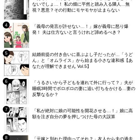
ないでしょ…！ 私の畑に平然と踏み入る隣人…無
視？悪意？その行動にモヤモヤが止まらない
「義母の発言が許せない…！」嫁が義母に怒り爆
発！ 夫は仕方ないと言うけれど諦めるべき？
結婚前提の付き合いに喜ぶよし子だったが…「うど
ん」と「オムライス」から始まる小さな違和感【あ
なたが理解できません Vol.5】
「うるさいから子どもを連れて外に行って？」夫が
睡眠3時間でボロボロの妻に追い打ちをかける…妻の
反撃なるか？
「私が絶対に娘の可能性を開花させる…！」娘に高
額を注ぎ自分の夢を押しつけた母の大誤算
「元嫁と別れた理由ってそれ？」友人から夫の過去