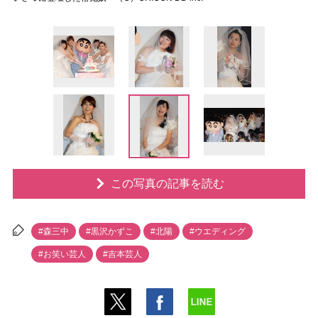
この写真の記事を読む
#森三中
#黒沢かずこ
#北陽
#ウエディング
#お笑い芸人
#吉本芸人