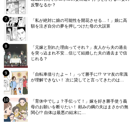
反撃なるか？
「私が絶対に娘の可能性を開花させる…！」娘に高
額を注ぎ自分の夢を押しつけた母の大誤算
「元嫁と別れた理由ってそれ？」友人から夫の過去
を突っ込まれ不安…信じて結婚した夫の過去まで信
じれる？
「自転車借りたよ～！」って勝手に!? ママ友の常識
が理解できない！ 次に貸してと言ってきたのは…
「育休中でしょ？手伝って！」嫁を好き勝手使う義
母のお願いを断りたい！ 頼みの綱の夫はまさかの無
関心!? 自体は最悪の結末に…