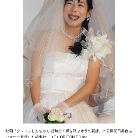
映画『クレヨンしんちゃん 超時空！嵐を呼ぶオラの花嫁』の公開初日舞台あ
いさつに登壇した椿鬼奴 （C）ORICON DD inc.