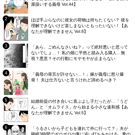
屋扱いする義母 Vol.44】
ほぼ手ぶらなのに彼女の荷物は持ちたくない？ 彼を
理解できないけど楽しまないともったいない！【あ
なたが理解できません Vol.8】
「あら、ごめんなさいね？」って絶対悪いと思って
ないでしょ…！ 私の畑に平然と踏み入る隣人…無
視？悪意？その行動にモヤモヤが止まらない
「義母の発言が許せない…！」嫁が義母に怒り爆
発！ 夫は仕方ないと言うけれど諦めるべき？
結婚前提の付き合いに喜ぶよし子だったが…「うど
ん」と「オムライス」から始まる小さな違和感【あ
なたが理解できません Vol.5】
「うるさいから子どもを連れて外に行って？」夫が
睡眠3時間でボロボロの妻に追い打ちをかける…妻の