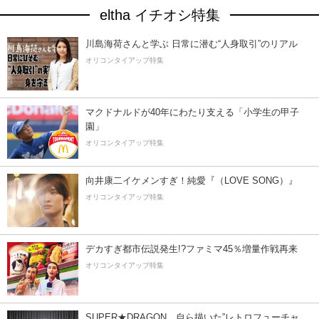
eltha イチオシ特集
川島海荷さんと学ぶ 日常に潜む“人身取引”のリアル
オリコンタイアップ特集
マクドナルドが40年にわたり支える「小学生の甲子
園」
オリコンタイアップ特集
向井康二イケメンすぎ！純愛『（LOVE SONG）』
オリコンタイアップ特集
デカすぎ都市伝説発生!?ファミマ45％増量作戦再来
オリコンタイアップ特集
SUPER★DRAGON、自ら描いた”レトロフューチャ