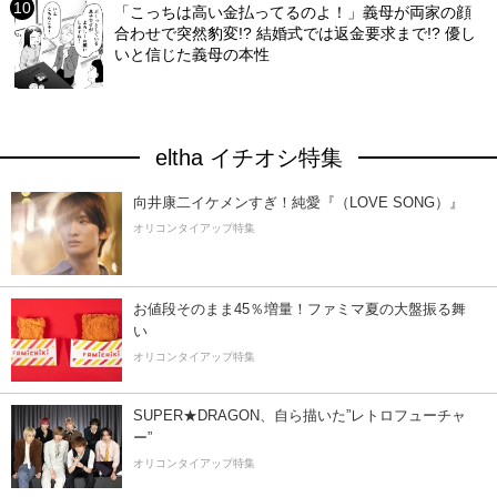
「こっちは高い金払ってるのよ！」義母が両家の顔
合わせで突然豹変!? 結婚式では返金要求まで!? 優し
いと信じた義母の本性
eltha イチオシ特集
向井康二イケメンすぎ！純愛『（LOVE SONG）』
オリコンタイアップ特集
お値段そのまま45％増量！ファミマ夏の大盤振る舞
い
オリコンタイアップ特集
SUPER★DRAGON、自ら描いた”レトロフューチャ
ー”
オリコンタイアップ特集