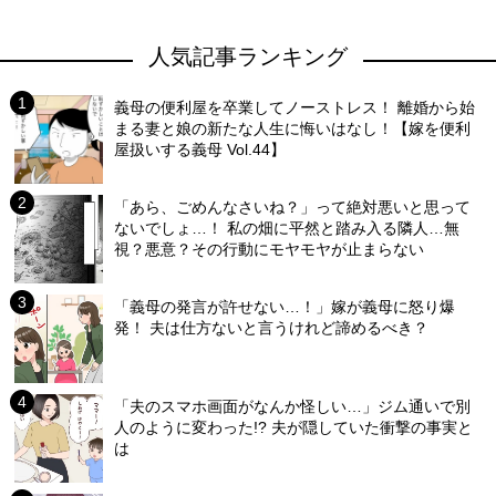
人気記事ランキング
義母の便利屋を卒業してノーストレス！ 離婚から始
まる妻と娘の新たな人生に悔いはなし！【嫁を便利
屋扱いする義母 Vol.44】
「あら、ごめんなさいね？」って絶対悪いと思って
ないでしょ…！ 私の畑に平然と踏み入る隣人…無
視？悪意？その行動にモヤモヤが止まらない
「義母の発言が許せない…！」嫁が義母に怒り爆
発！ 夫は仕方ないと言うけれど諦めるべき？
「夫のスマホ画面がなんか怪しい…」ジム通いで別
人のように変わった!? 夫が隠していた衝撃の事実と
は