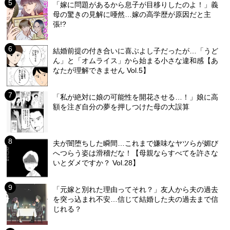
「嫁に問題があるから息子が目移りしたのよ！」義
母の驚きの見解に唖然…嫁の高学歴が原因だと主
張!?
結婚前提の付き合いに喜ぶよし子だったが…「うど
ん」と「オムライス」から始まる小さな違和感【あ
なたが理解できません Vol.5】
「私が絶対に娘の可能性を開花させる…！」娘に高
額を注ぎ自分の夢を押しつけた母の大誤算
夫が闇堕ちした瞬間…これまで嫌味なヤツらが媚び
へつらう姿は滑稽だな！【母親ならすべてを許さな
いとダメですか？ Vol.28】
「元嫁と別れた理由ってそれ？」友人から夫の過去
を突っ込まれ不安…信じて結婚した夫の過去まで信
じれる？