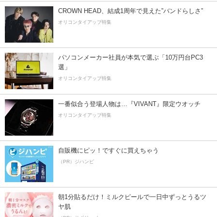
CROWN HEAD、結成1周年で見えた”バンドらしさ”
オリコンタイアップ特集
パソコンメーカー社員が本気で選ぶ「10万円台PC3
選」
オリコンタイアップ特集
一番似合う登場人物は…『VIVANT』限定ウオッチ
オリコンタイアップ特集
自販機にピッ！ですぐに買えちゃう
（PR）ジハンピ
朝1分貼るだけ！ミルクピールで一日中ずっとうるツ
ヤ肌