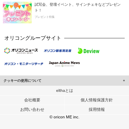
試写会、登壇イベント、サインチェキなどプレゼン
ト！
プレゼント特集
オリコングループサイト
クッキーの使用について
このサイトでは Cookie を使用して、ユーザーに合わせたコンテンツや広告の
elthaとは
表示、ソーシャル メディア機能の提供、広告の表示回数やクリック数の測定を
会社概要
個人情報保護方針
行っています。
また、ユーザーによるサイトの利用状況についても情報を収集し、ソーシャル
お問い合わせ
採用情報
メディアや広告配信、データ解析の各パートナーに提供しています。
各パートナーは、この情報とユーザーが各パートナーに提供した他の情報や、
© oricon ME inc.
ユーザーが各パートナーのサービスを使用したときに収集した他の情報を組み
合わせて使用することがあります。