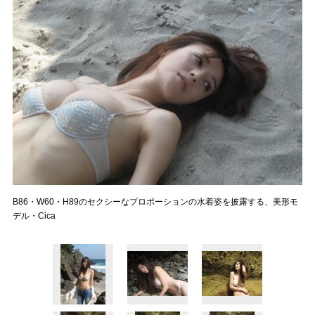
B86・W60・H89のセクシーなプロポーションの水着姿を披露する、美形モ
デル・Cica