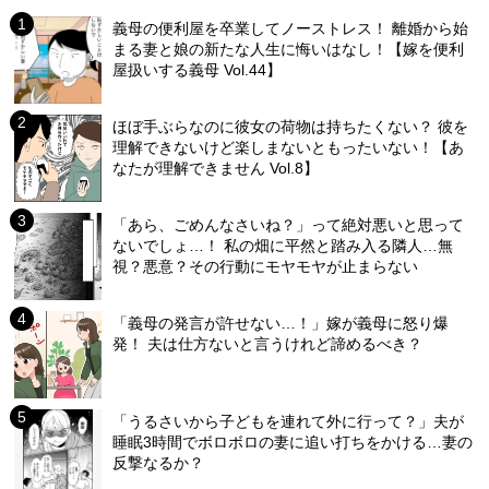
義母の便利屋を卒業してノーストレス！ 離婚から始
まる妻と娘の新たな人生に悔いはなし！【嫁を便利
屋扱いする義母 Vol.44】
ほぼ手ぶらなのに彼女の荷物は持ちたくない？ 彼を
理解できないけど楽しまないともったいない！【あ
なたが理解できません Vol.8】
「あら、ごめんなさいね？」って絶対悪いと思って
ないでしょ…！ 私の畑に平然と踏み入る隣人…無
視？悪意？その行動にモヤモヤが止まらない
「義母の発言が許せない…！」嫁が義母に怒り爆
発！ 夫は仕方ないと言うけれど諦めるべき？
「うるさいから子どもを連れて外に行って？」夫が
睡眠3時間でボロボロの妻に追い打ちをかける…妻の
反撃なるか？