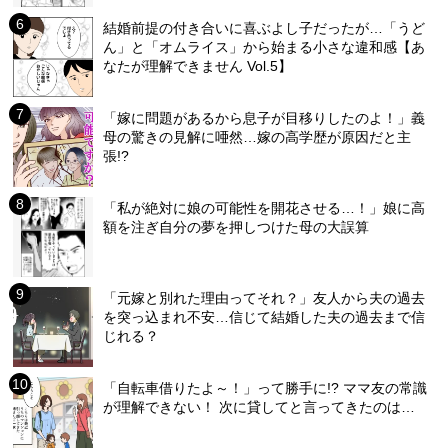
結婚前提の付き合いに喜ぶよし子だったが…「うど
ん」と「オムライス」から始まる小さな違和感【あ
なたが理解できません Vol.5】
「嫁に問題があるから息子が目移りしたのよ！」義
母の驚きの見解に唖然…嫁の高学歴が原因だと主
張!?
「私が絶対に娘の可能性を開花させる…！」娘に高
額を注ぎ自分の夢を押しつけた母の大誤算
「元嫁と別れた理由ってそれ？」友人から夫の過去
を突っ込まれ不安…信じて結婚した夫の過去まで信
じれる？
「自転車借りたよ～！」って勝手に!? ママ友の常識
が理解できない！ 次に貸してと言ってきたのは…