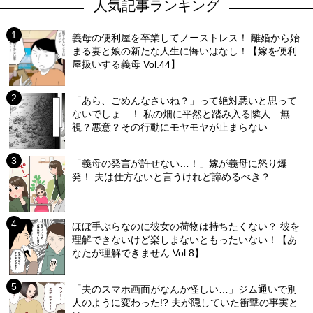
人気記事ランキング
義母の便利屋を卒業してノーストレス！ 離婚から始
まる妻と娘の新たな人生に悔いはなし！【嫁を便利
屋扱いする義母 Vol.44】
「あら、ごめんなさいね？」って絶対悪いと思って
ないでしょ…！ 私の畑に平然と踏み入る隣人…無
視？悪意？その行動にモヤモヤが止まらない
「義母の発言が許せない…！」嫁が義母に怒り爆
発！ 夫は仕方ないと言うけれど諦めるべき？
ほぼ手ぶらなのに彼女の荷物は持ちたくない？ 彼を
理解できないけど楽しまないともったいない！【あ
なたが理解できません Vol.8】
「夫のスマホ画面がなんか怪しい…」ジム通いで別
人のように変わった!? 夫が隠していた衝撃の事実と