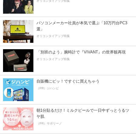
オリコンタイアップ特集
パソコンメーカー社員が本気で選ぶ「10万円台PC3
選」
オリコンタイアップ特集
「別班のよう」腕時計で『VIVANT』の世界観再現
オリコンタイアップ特集
自販機にピッ！ですぐに買えちゃう
（PR）ジハンピ
朝1分貼るだけ！ミルクピールで一日中ずっとうるツ
ヤ肌
（PR）サボリーノ