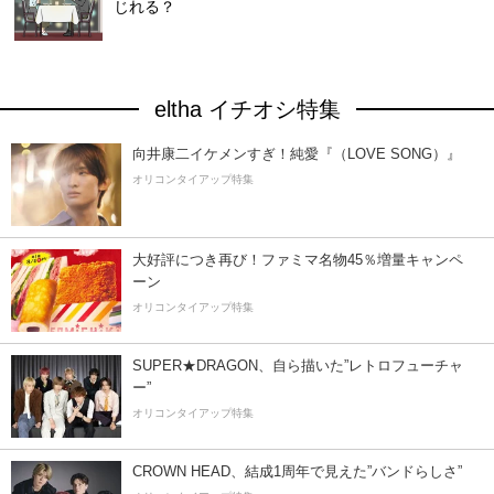
じれる？
eltha イチオシ特集
向井康二イケメンすぎ！純愛『（LOVE SONG）』
オリコンタイアップ特集
大好評につき再び！ファミマ名物45％増量キャンペ
ーン
オリコンタイアップ特集
SUPER★DRAGON、自ら描いた”レトロフューチャ
ー”
オリコンタイアップ特集
CROWN HEAD、結成1周年で見えた”バンドらしさ”