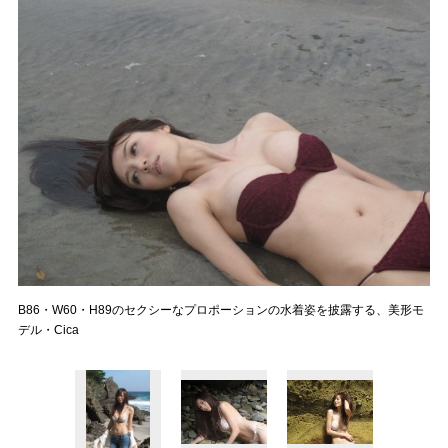
B86・W60・H89のセクシーなプロポーションの水着姿を披露する、美形モ
デル・Cica