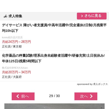
さらに見る
求人特集
デイサービス 障がい者支援員/中高年活躍中/完全週休2日制/月残業平
均10h以下
kotrio紹介品川支店
月給24万円～28万円
正社員 / 東京都
化学薬品の秤量試験/理系出身未経験者活躍中/研修充実/土日祝休み/
年休125日/残業5時間以下
株式会社BREXA Advan
月給20万円～34万円
正社員 / 大阪府
sponsored by 求人ボックス
29 / 30
前へ
次へ