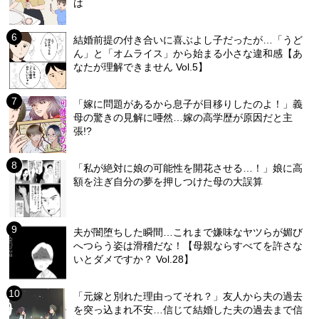
は
結婚前提の付き合いに喜ぶよし子だったが…「うど
ん」と「オムライス」から始まる小さな違和感【あ
なたが理解できません Vol.5】
「嫁に問題があるから息子が目移りしたのよ！」義
母の驚きの見解に唖然…嫁の高学歴が原因だと主
張!?
「私が絶対に娘の可能性を開花させる…！」娘に高
額を注ぎ自分の夢を押しつけた母の大誤算
夫が闇堕ちした瞬間…これまで嫌味なヤツらが媚び
へつらう姿は滑稽だな！【母親ならすべてを許さな
いとダメですか？ Vol.28】
「元嫁と別れた理由ってそれ？」友人から夫の過去
を突っ込まれ不安…信じて結婚した夫の過去まで信