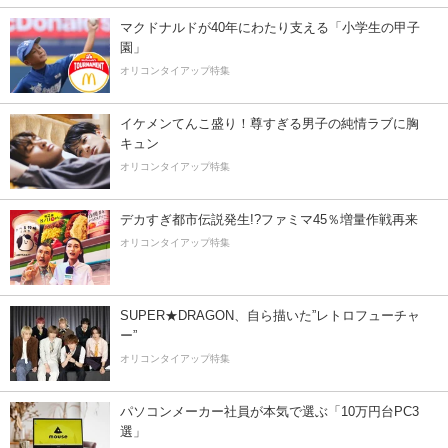
マクドナルドが40年にわたり支える「小学生の甲子
園」
オリコンタイアップ特集
イケメンてんこ盛り！尊すぎる男子の純情ラブに胸
キュン
オリコンタイアップ特集
デカすぎ都市伝説発生!?ファミマ45％増量作戦再来
オリコンタイアップ特集
SUPER★DRAGON、自ら描いた”レトロフューチャ
ー”
オリコンタイアップ特集
パソコンメーカー社員が本気で選ぶ「10万円台PC3
選」