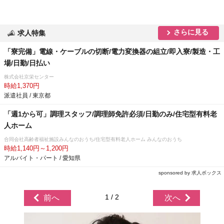
さらに見る
求人特集
「寮完備」電線・ケーブルの切断/電力変換器の組立/即入寮/製造・工
場/日勤/日払い
株式会社京栄センター
時給1,370円
派遣社員 / 東京都
「週1から可」調理スタッフ/調理師免許必須/日勤のみ/住宅型有料老
人ホーム
合同会社高齢者福祉施設みんなのおうち/住宅型有料老人ホーム みんなのおうち
時給1,140円～1,200円
アルバイト・パート / 愛知県
sponsored by 求人ボックス
1 / 2
前へ
次へ