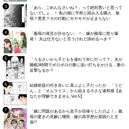
「あら、ごめんなさいね？」って絶対悪いと思って
ないでしょ…！ 私の畑に平然と踏み入る隣人…無
視？悪意？その行動にモヤモヤが止まらない
「義母の発言が許せない…！」嫁が義母に怒り爆
発！ 夫は仕方ないと言うけれど諦めるべき？
「うるさいから子どもを連れて外に行って？」夫が
睡眠3時間でボロボロの妻に追い打ちをかける…妻の
反撃なるか？
結婚前提の付き合いに喜ぶよし子だったが…「うど
ん」と「オムライス」から始まる小さな違和感【あ
なたが理解できません Vol.5】
「嫁に問題があるから息子が目移りしたのよ！」義
母の驚きの見解に唖然…嫁の高学歴が原因だと主
張!?