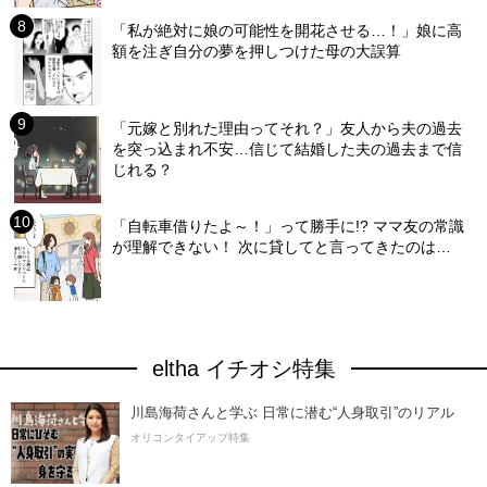
「私が絶対に娘の可能性を開花させる…！」娘に高
額を注ぎ自分の夢を押しつけた母の大誤算
「元嫁と別れた理由ってそれ？」友人から夫の過去
を突っ込まれ不安…信じて結婚した夫の過去まで信
じれる？
「自転車借りたよ～！」って勝手に!? ママ友の常識
が理解できない！ 次に貸してと言ってきたのは…
eltha イチオシ特集
川島海荷さんと学ぶ 日常に潜む“人身取引”のリアル
オリコンタイアップ特集