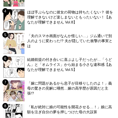
ほぼ手ぶらなのに彼女の荷物は持ちたくない？ 彼を
理解できないけど楽しまないともったいない！【あ
なたが理解できません Vol.8】
「夫のスマホ画面がなんか怪しい…」ジム通いで別
人のように変わった!? 夫が隠していた衝撃の事実と
は
結婚前提の付き合いに喜ぶよし子だったが…「うど
ん」と「オムライス」から始まる小さな違和感【あ
なたが理解できません Vol.5】
「嫁に問題があるから息子が目移りしたのよ！」義
母の驚きの見解に唖然…嫁の高学歴が原因だと主
張!?
「私が絶対に娘の可能性を開花させる…！」娘に高
額を注ぎ自分の夢を押しつけた母の大誤算