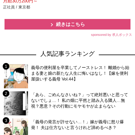
月給30万200円～
正社員 / 東京都
続きはこちら
sponsored by 求人ボックス
人気記事ランキング
義母の便利屋を卒業してノーストレス！ 離婚から始
まる妻と娘の新たな人生に悔いはなし！【嫁を便利
屋扱いする義母 Vol.44】
「あら、ごめんなさいね？」って絶対悪いと思って
ないでしょ…！ 私の畑に平然と踏み入る隣人…無
視？悪意？その行動にモヤモヤが止まらない
「義母の発言が許せない…！」嫁が義母に怒り爆
発！ 夫は仕方ないと言うけれど諦めるべき？