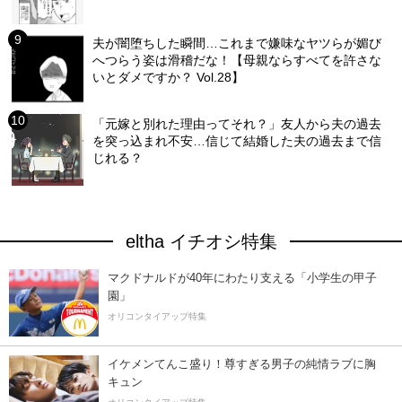
夫が闇堕ちした瞬間…これまで嫌味なヤツらが媚び
へつらう姿は滑稽だな！【母親ならすべてを許さな
いとダメですか？ Vol.28】
「元嫁と別れた理由ってそれ？」友人から夫の過去
を突っ込まれ不安…信じて結婚した夫の過去まで信
じれる？
eltha イチオシ特集
マクドナルドが40年にわたり支える「小学生の甲子
園」
オリコンタイアップ特集
イケメンてんこ盛り！尊すぎる男子の純情ラブに胸
キュン