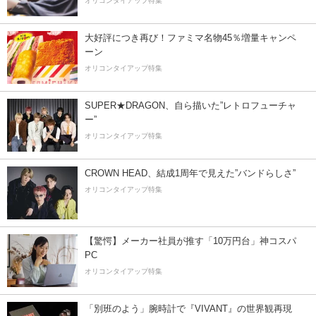
オリコンタイアップ特集
大好評につき再び！ファミマ名物45％増量キャンペ
ーン
オリコンタイアップ特集
SUPER★DRAGON、自ら描いた”レトロフューチャ
ー”
オリコンタイアップ特集
CROWN HEAD、結成1周年で見えた”バンドらしさ”
オリコンタイアップ特集
【驚愕】メーカー社員が推す「10万円台」神コスパ
PC
オリコンタイアップ特集
「別班のよう」腕時計で『VIVANT』の世界観再現