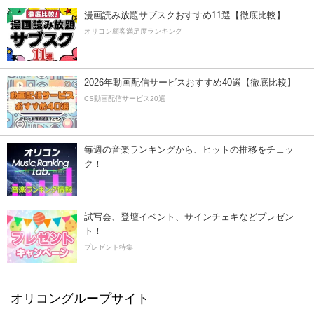
漫画読み放題サブスクおすすめ11選【徹底比較】
オリコン顧客満足度ランキング
2026年動画配信サービスおすすめ40選【徹底比較】
CS動画配信サービス20選
毎週の音楽ランキングから、ヒットの推移をチェッ
ク！
試写会、登壇イベント、サインチェキなどプレゼン
ト！
プレゼント特集
オリコングループサイト