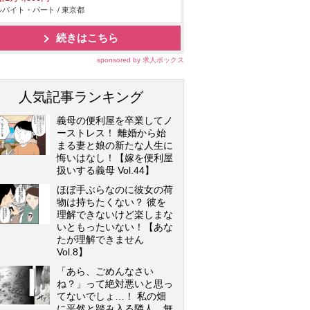
バイト・パート / 東京都
続きはこちら
sponsored by 求人ボックス
人気記事ランキング
義母の便利屋を卒業してノ
ーストレス！ 離婚から始
まる妻と娘の新たな人生に
悔いはなし！【嫁を便利屋
扱いする義母 Vol.44】
ほぼ手ぶらなのに彼女の荷
物は持ちたくない？ 彼を
理解できないけど楽しまな
いともったいない！【あな
たが理解できません
Vol.8】
「あら、ごめんなさい
ね？」って絶対悪いと思っ
てないでしょ…！ 私の畑
に平然と踏み入る隣人…無