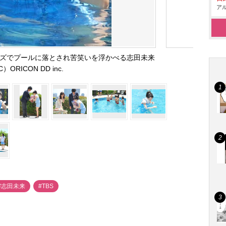
アル
イズでプールに落とされ苦笑いを浮かべる志田未来
C）ORICON DD inc.
#志田未来
#TBS