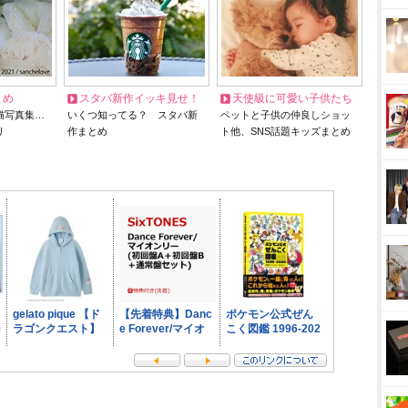
とめ
スタバ新作イッキ見せ！
天使級に可愛い子供たち
猫写真集…
いくつ知ってる？ スタバ新
ペットと子供の仲良しショッ
リ
作まとめ
ト他、SNS話題キッズまとめ