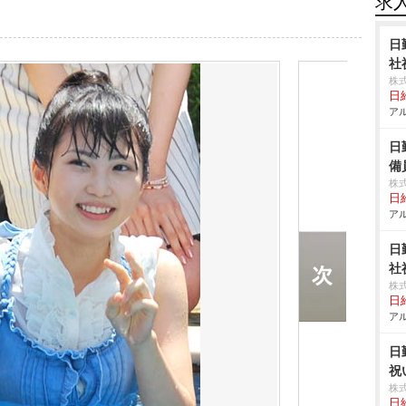
求
日
社
株
日給
アル
日
備
株
日給
アル
日
社
株
日給
アル
日
祝
株
日給