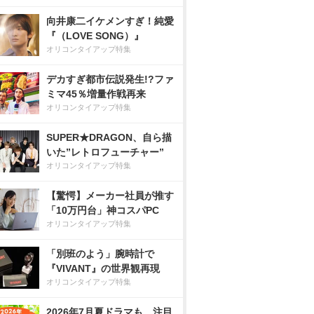
向井康二イケメンすぎ！純愛
『（LOVE SONG）』
オリコンタイアップ特集
デカすぎ都市伝説発生!?ファ
ミマ45％増量作戦再来
オリコンタイアップ特集
SUPER★DRAGON、自ら描
いた”レトロフューチャー”
オリコンタイアップ特集
【驚愕】メーカー社員が推す
「10万円台」神コスパPC
オリコンタイアップ特集
「別班のよう」腕時計で
『VIVANT』の世界観再現
オリコンタイアップ特集
2026年7月夏ドラマも、注目