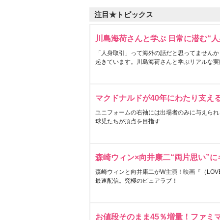
注目★トピックス
川島海荷さんと学ぶ 日常に潜む“人
「人身取引」って海外の話だと思ってませんか
起きています。川島海荷さんと学ぶリアルな実
マクドナルドが40年にわたり支え
ユニフォームの右袖には出場者のみに与えられ
球児たちが頂点を目指す
森崎ウィン×向井康二“両片思い”
森崎ウィンと向井康二がW主演！映画『（LOVE S
最速配信。究極のピュアラブ！
お値段そのまま45％増量！ファミ