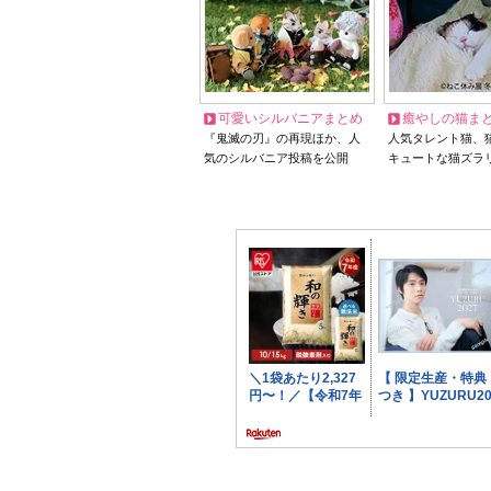
可愛いシルバニアまとめ
癒やしの猫ま
『鬼滅の刃』の再現ほか、人
人気タレント猫、
気のシルバニア投稿を公開
キュートな猫ズラ