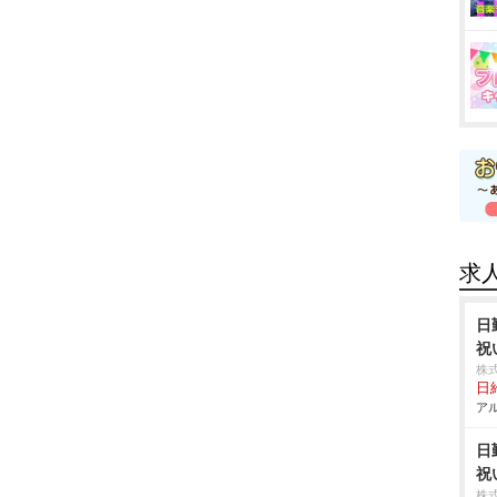
求
日
祝
株
日給
アル
日
祝
株