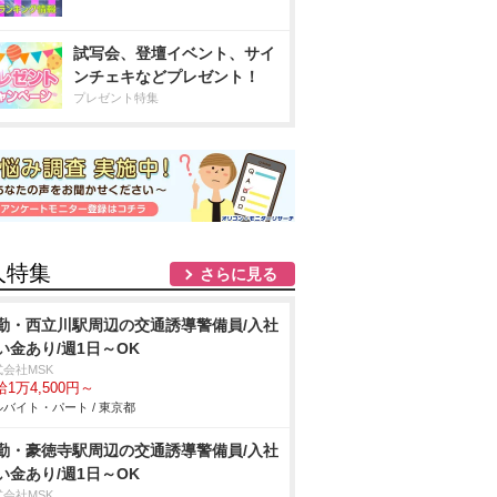
試写会、登壇イベント、サイ
ンチェキなどプレゼント！
プレゼント特集
人特集
さらに見る
勤・西立川駅周辺の交通誘導警備員/入社
い金あり/週1日～OK
式会社MSK
1万4,500円～
バイト・パート / 東京都
勤・豪徳寺駅周辺の交通誘導警備員/入社
い金あり/週1日～OK
式会社MSK