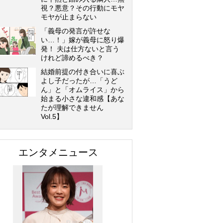
視？悪意？その行動にモヤ
モヤが止まらない
「義母の発言が許せな
い…！」嫁が義母に怒り爆
発！ 夫は仕方ないと言う
けれど諦めるべき？
結婚前提の付き合いに喜ぶ
よし子だったが…「うど
ん」と「オムライス」から
始まる小さな違和感【あな
たが理解できません
Vol.5】
エンタメニュース