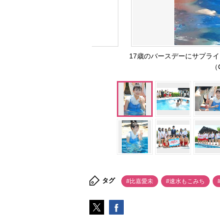
17歳のバースデーにサプラ
（
タグ
#比嘉愛未
#速水もこみち