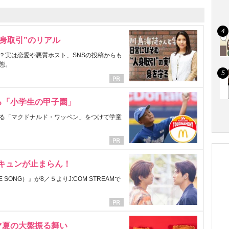
身取引”のリアル
？実は恋愛や悪質ホスト、SNSの投稿からも
態。
る「小学生の甲子園」
る「マクドナルド・ワッペン」をつけて学童
にキュンが止まらん！
ONG）』が8／５よりJ:COM STREAMで
マ夏の大盤振る舞い