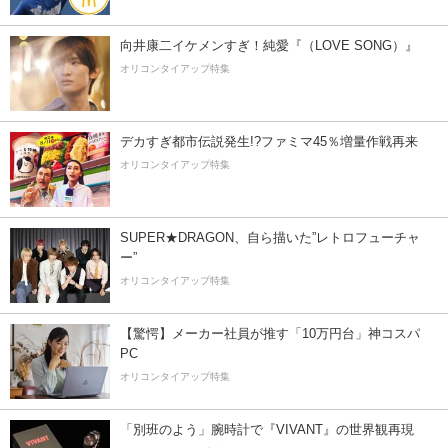
向井康二イケメンすぎ！純愛『（LOVE SONG）』
オリコンタイアップ特集
デカすぎ都市伝説発生!?ファミマ45％増量作戦再来
オリコンタイアップ特集
SUPER★DRAGON、自ら描いた”レトロフューチャ
ー”
オリコンタイアップ特集
【驚愕】メーカー社員が推す「10万円台」神コスパ
PC
オリコンタイアップ特集
「別班のよう」腕時計で『VIVANT』の世界観再現