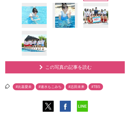
この写真の記事を読む
#比嘉愛未
#速水もこみち
#志田未来
#TBS