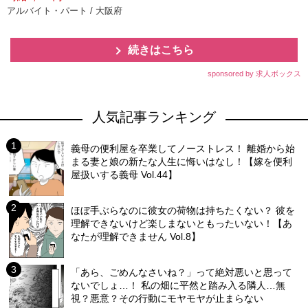
アルバイト・パート / 大阪府
続きはこちら
sponsored by 求人ボックス
人気記事ランキング
義母の便利屋を卒業してノーストレス！ 離婚から始
まる妻と娘の新たな人生に悔いはなし！【嫁を便利
屋扱いする義母 Vol.44】
ほぼ手ぶらなのに彼女の荷物は持ちたくない？ 彼を
理解できないけど楽しまないともったいない！【あ
なたが理解できません Vol.8】
「あら、ごめんなさいね？」って絶対悪いと思って
ないでしょ…！ 私の畑に平然と踏み入る隣人…無
視？悪意？その行動にモヤモヤが止まらない