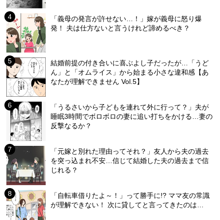
「義母の発言が許せない…！」嫁が義母に怒り爆
発！ 夫は仕方ないと言うけれど諦めるべき？
結婚前提の付き合いに喜ぶよし子だったが…「うど
ん」と「オムライス」から始まる小さな違和感【あ
なたが理解できません Vol.5】
「うるさいから子どもを連れて外に行って？」夫が
睡眠3時間でボロボロの妻に追い打ちをかける…妻の
反撃なるか？
「元嫁と別れた理由ってそれ？」友人から夫の過去
を突っ込まれ不安…信じて結婚した夫の過去まで信
じれる？
「自転車借りたよ～！」って勝手に!? ママ友の常識
が理解できない！ 次に貸してと言ってきたのは…