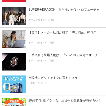
SUPER★DRAGON、自ら描いた”レトロフューチャ
ー”
オリコンタイアップ特集
【驚愕】メーカー社員が推す「10万円台」神コスパ
PC
オリコンタイアップ特集
一番似合う登場人物は…『VIVANT』限定ウオッチ
オリコンタイアップ特集
自販機にピッ！ですぐに買えちゃう
（PR）ジハンピ
2026年7月夏ドラマも、注目作＆話題作が勢ぞろい！