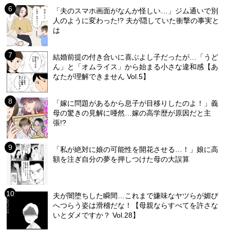
「夫のスマホ画面がなんか怪しい…」ジム通いで別
人のように変わった!? 夫が隠していた衝撃の事実と
は
結婚前提の付き合いに喜ぶよし子だったが…「うど
ん」と「オムライス」から始まる小さな違和感【あ
なたが理解できません Vol.5】
「嫁に問題があるから息子が目移りしたのよ！」義
母の驚きの見解に唖然…嫁の高学歴が原因だと主
張!?
「私が絶対に娘の可能性を開花させる…！」娘に高
額を注ぎ自分の夢を押しつけた母の大誤算
夫が闇堕ちした瞬間…これまで嫌味なヤツらが媚び
へつらう姿は滑稽だな！【母親ならすべてを許さな
いとダメですか？ Vol.28】