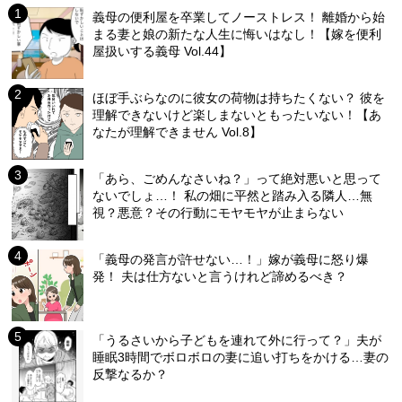
義母の便利屋を卒業してノーストレス！ 離婚から始
まる妻と娘の新たな人生に悔いはなし！【嫁を便利
屋扱いする義母 Vol.44】
ほぼ手ぶらなのに彼女の荷物は持ちたくない？ 彼を
理解できないけど楽しまないともったいない！【あ
なたが理解できません Vol.8】
「あら、ごめんなさいね？」って絶対悪いと思って
ないでしょ…！ 私の畑に平然と踏み入る隣人…無
視？悪意？その行動にモヤモヤが止まらない
「義母の発言が許せない…！」嫁が義母に怒り爆
発！ 夫は仕方ないと言うけれど諦めるべき？
「うるさいから子どもを連れて外に行って？」夫が
睡眠3時間でボロボロの妻に追い打ちをかける…妻の
反撃なるか？