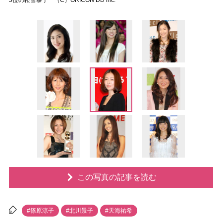
5位の松雪泰子 （C）ORICON DD inc.
この写真の記事を読む
#篠原涼子
#北川景子
#天海祐希