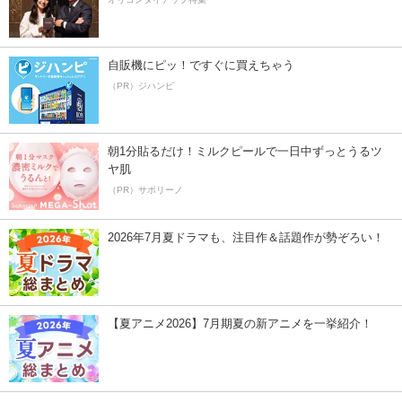
自販機にピッ！ですぐに買えちゃう
（PR）ジハンピ
朝1分貼るだけ！ミルクピールで一日中ずっとうるツ
ヤ肌
（PR）サボリーノ
2026年7月夏ドラマも、注目作＆話題作が勢ぞろい！
【夏アニメ2026】7月期夏の新アニメを一挙紹介！