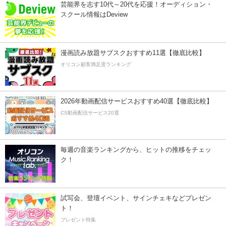
芸能界を志す10代～20代を応援！オーディション・
スクール情報はDeview
漫画読み放題サブスクおすすめ11選【徹底比較】
オリコン顧客満足度ランキング
2026年動画配信サービスおすすめ40選【徹底比較】
CS動画配信サービス20選
毎週の音楽ランキングから、ヒットの推移をチェッ
ク！
試写会、登壇イベント、サインチェキなどプレゼン
ト！
プレゼント特集