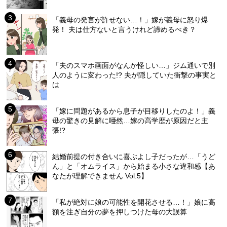
「義母の発言が許せない…！」嫁が義母に怒り爆
発！ 夫は仕方ないと言うけれど諦めるべき？
「夫のスマホ画面がなんか怪しい…」ジム通いで別
人のように変わった!? 夫が隠していた衝撃の事実と
は
「嫁に問題があるから息子が目移りしたのよ！」義
母の驚きの見解に唖然…嫁の高学歴が原因だと主
張!?
結婚前提の付き合いに喜ぶよし子だったが…「うど
ん」と「オムライス」から始まる小さな違和感【あ
なたが理解できません Vol.5】
「私が絶対に娘の可能性を開花させる…！」娘に高
額を注ぎ自分の夢を押しつけた母の大誤算