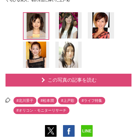
くちびる美人、初の1位に輝いた上戸彩
この写真の記事を読む
#北川景子
#松本潤
#上戸彩
#ライフ特集
#オリコン・モニターリサーチ