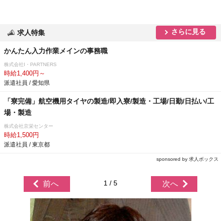
さらに見る
求人特集
かんたん入力作業メインの事務職
株式会社I・PARTNERS
時給1,400円～
派遣社員 / 愛知県
「寮完備」航空機用タイヤの製造/即入寮/製造・工場/日勤/日払い/工
場・製造
株式会社京栄センター
時給1,500円
派遣社員 / 東京都
sponsored by 求人ボックス
1 / 5
前へ
次へ