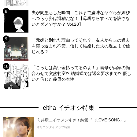
夫が闇堕ちした瞬間…これまで嫌味なヤツらが媚び
へつらう姿は滑稽だな！【母親ならすべてを許さな
いとダメですか？ Vol.28】
「元嫁と別れた理由ってそれ？」友人から夫の過去
を突っ込まれ不安…信じて結婚した夫の過去まで信
じれる？
「こっちは高い金払ってるのよ！」義母が両家の顔
合わせで突然豹変!? 結婚式では返金要求まで!? 優し
いと信じた義母の本性
eltha イチオシ特集
向井康二イケメンすぎ！純愛『（LOVE SONG）』
オリコンタイアップ特集