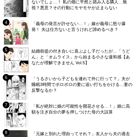
ないでしょ…！ 私の畑に平然と踏み入る隣人…無
視？悪意？その行動にモヤモヤが止まらない
「義母の発言が許せない…！」嫁が義母に怒り爆
発！ 夫は仕方ないと言うけれど諦めるべき？
結婚前提の付き合いに喜ぶよし子だったが…「うど
ん」と「オムライス」から始まる小さな違和感【あ
なたが理解できません Vol.5】
「うるさいから子どもを連れて外に行って？」夫が
睡眠3時間でボロボロの妻に追い打ちをかける…妻の
反撃なるか？
「私が絶対に娘の可能性を開花させる…！」娘に高
額を注ぎ自分の夢を押しつけた母の大誤算
「元嫁と別れた理由ってそれ？」友人から夫の過去