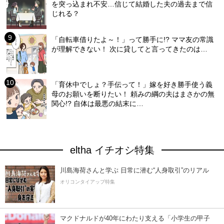
を突っ込まれ不安…信じて結婚した夫の過去まで信
じれる？
「自転車借りたよ～！」って勝手に!? ママ友の常識
が理解できない！ 次に貸してと言ってきたのは…
「育休中でしょ？手伝って！」嫁を好き勝手使う義
母のお願いを断りたい！ 頼みの綱の夫はまさかの無
関心!? 自体は最悪の結末に…
eltha イチオシ特集
川島海荷さんと学ぶ 日常に潜む“人身取引”のリアル
オリコンタイアップ特集
マクドナルドが40年にわたり支える「小学生の甲子