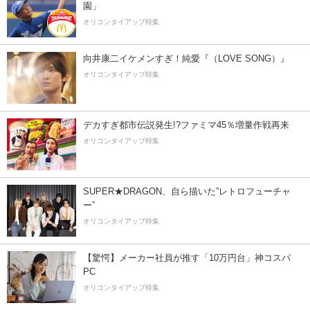
園」
オリコンタイアップ特集
向井康二イケメンすぎ！純愛『（LOVE SONG）』
オリコンタイアップ特集
デカすぎ都市伝説発生!?ファミマ45％増量作戦再来
オリコンタイアップ特集
SUPER★DRAGON、自ら描いた”レトロフューチャ
ー”
オリコンタイアップ特集
【驚愕】メーカー社員が推す「10万円台」神コスパ
PC
オリコンタイアップ特集