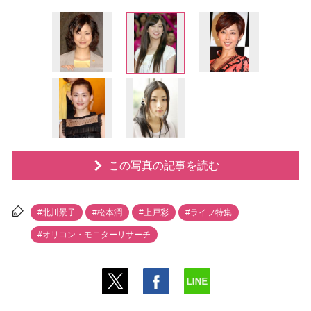
この写真の記事を読む
#北川景子
#松本潤
#上戸彩
#ライフ特集
#オリコン・モニターリサーチ