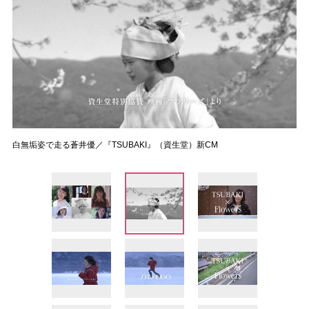
白無垢姿で走る蒼井優／『TSUBAKI』（資生堂）新CM