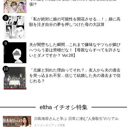
張!?
「私が絶対に娘の可能性を開花させる…！」娘に高
額を注ぎ自分の夢を押しつけた母の大誤算
夫が闇堕ちした瞬間…これまで嫌味なヤツらが媚び
へつらう姿は滑稽だな！【母親ならすべてを許さな
いとダメですか？ Vol.28】
「元嫁と別れた理由ってそれ？」友人から夫の過去
を突っ込まれ不安…信じて結婚した夫の過去まで信
じれる？
eltha イチオシ特集
川島海荷さんと学ぶ 日常に潜む“人身取引”のリアル
オリコンタイアップ特集