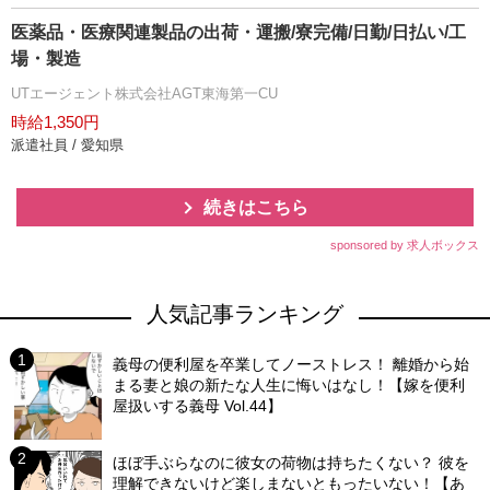
医薬品・医療関連製品の出荷・運搬/寮完備/日勤/日払い/工
場・製造
UTエージェント株式会社AGT東海第一CU
時給1,350円
派遣社員 / 愛知県
続きはこちら
sponsored by 求人ボックス
人気記事ランキング
義母の便利屋を卒業してノーストレス！ 離婚から始
まる妻と娘の新たな人生に悔いはなし！【嫁を便利
屋扱いする義母 Vol.44】
ほぼ手ぶらなのに彼女の荷物は持ちたくない？ 彼を
理解できないけど楽しまないともったいない！【あ