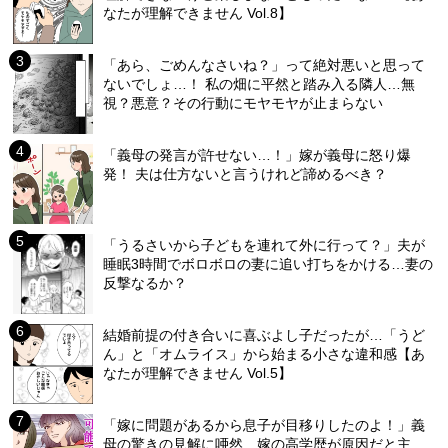
なたが理解できません Vol.8】
「あら、ごめんなさいね？」って絶対悪いと思って
ないでしょ…！ 私の畑に平然と踏み入る隣人…無
視？悪意？その行動にモヤモヤが止まらない
「義母の発言が許せない…！」嫁が義母に怒り爆
発！ 夫は仕方ないと言うけれど諦めるべき？
「うるさいから子どもを連れて外に行って？」夫が
睡眠3時間でボロボロの妻に追い打ちをかける…妻の
反撃なるか？
結婚前提の付き合いに喜ぶよし子だったが…「うど
ん」と「オムライス」から始まる小さな違和感【あ
なたが理解できません Vol.5】
「嫁に問題があるから息子が目移りしたのよ！」義
母の驚きの見解に唖然…嫁の高学歴が原因だと主