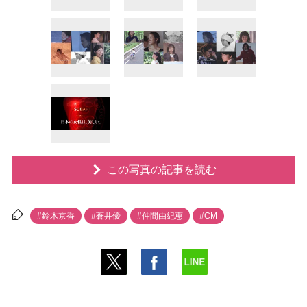
この写真の記事を読む
#鈴木京香
#蒼井優
#仲間由紀恵
#CM