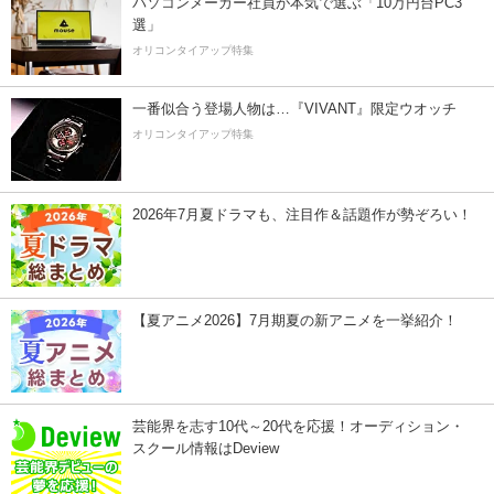
パソコンメーカー社員が本気で選ぶ「10万円台PC3
選」
オリコンタイアップ特集
一番似合う登場人物は…『VIVANT』限定ウオッチ
オリコンタイアップ特集
2026年7月夏ドラマも、注目作＆話題作が勢ぞろい！
【夏アニメ2026】7月期夏の新アニメを一挙紹介！
芸能界を志す10代～20代を応援！オーディション・
スクール情報はDeview