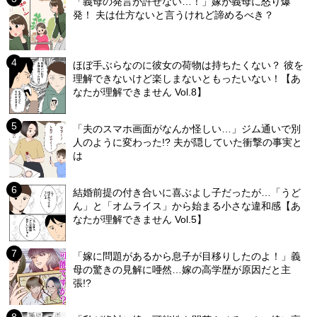
「義母の発言が許せない…！」嫁が義母に怒り爆
発！ 夫は仕方ないと言うけれど諦めるべき？
ほぼ手ぶらなのに彼女の荷物は持ちたくない？ 彼を
理解できないけど楽しまないともったいない！【あ
なたが理解できません Vol.8】
「夫のスマホ画面がなんか怪しい…」ジム通いで別
人のように変わった!? 夫が隠していた衝撃の事実と
は
結婚前提の付き合いに喜ぶよし子だったが…「うど
ん」と「オムライス」から始まる小さな違和感【あ
なたが理解できません Vol.5】
「嫁に問題があるから息子が目移りしたのよ！」義
母の驚きの見解に唖然…嫁の高学歴が原因だと主
張!?