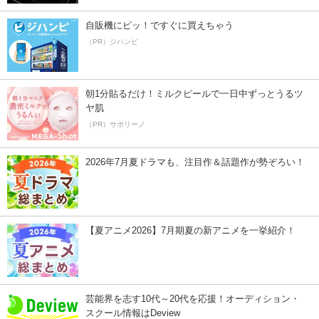
自販機にピッ！ですぐに買えちゃう
（PR）ジハンピ
朝1分貼るだけ！ミルクピールで一日中ずっとうるツ
ヤ肌
（PR）サボリーノ
2026年7月夏ドラマも、注目作＆話題作が勢ぞろい！
【夏アニメ2026】7月期夏の新アニメを一挙紹介！
芸能界を志す10代～20代を応援！オーディション・
スクール情報はDeview