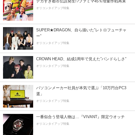
デカすぎ都市伝説発生!?ファミマ45％増量作戦再来
オリコンタイアップ特集
SUPER★DRAGON、自ら描いた”レトロフューチャ
ー”
オリコンタイアップ特集
CROWN HEAD、結成1周年で見えた”バンドらしさ”
オリコンタイアップ特集
パソコンメーカー社員が本気で選ぶ「10万円台PC3
選」
オリコンタイアップ特集
一番似合う登場人物は…『VIVANT』限定ウオッチ
オリコンタイアップ特集