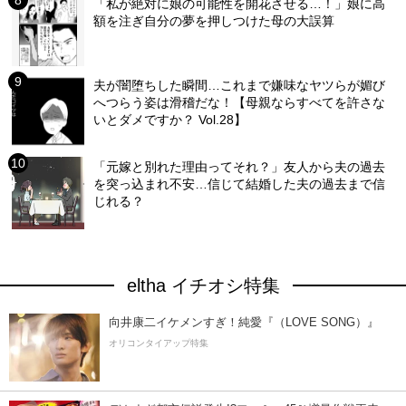
「私が絶対に娘の可能性を開花させる…！」娘に高
額を注ぎ自分の夢を押しつけた母の大誤算
夫が闇堕ちした瞬間…これまで嫌味なヤツらが媚び
へつらう姿は滑稽だな！【母親ならすべてを許さな
いとダメですか？ Vol.28】
「元嫁と別れた理由ってそれ？」友人から夫の過去
を突っ込まれ不安…信じて結婚した夫の過去まで信
じれる？
eltha イチオシ特集
向井康二イケメンすぎ！純愛『（LOVE SONG）』
オリコンタイアップ特集