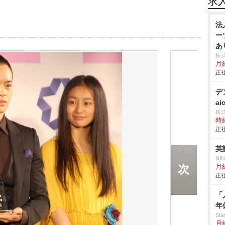
求
法
ー
あ
株
月
正社
デ
ai
株
時給
正社
英
NI
月給
正社
「
年
St
月