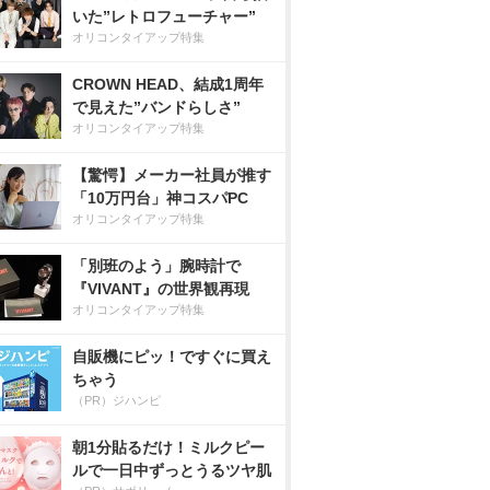
いた”レトロフューチャー”
オリコンタイアップ特集
CROWN HEAD、結成1周年
で見えた”バンドらしさ”
オリコンタイアップ特集
【驚愕】メーカー社員が推す
「10万円台」神コスパPC
オリコンタイアップ特集
「別班のよう」腕時計で
『VIVANT』の世界観再現
オリコンタイアップ特集
自販機にピッ！ですぐに買え
ちゃう
（PR）ジハンピ
朝1分貼るだけ！ミルクピー
ルで一日中ずっとうるツヤ肌