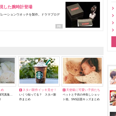
表現した腕時計登場
ラボレーションウオッチを製作。ドラマプロデ
とめ
スタバ新作イッキ見せ！
天使級に可愛い子供たち
猫写真集…
いくつ知ってる？ スタバ新
ペットと子供の仲良しショッ
リ
作まとめ
ト他、SNS話題キッズまとめ