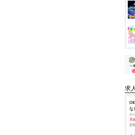
求
O
な
株
月
正社