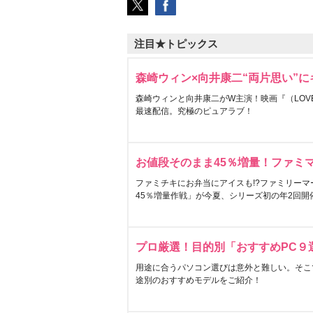
注目★トピックス
森崎ウィン×向井康二“両片思い”
森崎ウィンと向井康二がW主演！映画『（LOVE S
最速配信。究極のピュアラブ！
お値段そのまま45％増量！ファミ
ファミチキにお弁当にアイスも!?ファミリーマ
45％増量作戦」が今夏、シリーズ初の年2回開
プロ厳選！目的別「おすすめPC９
用途に合うパソコン選びは意外と難しい。そこ
途別のおすすめモデルをご紹介！