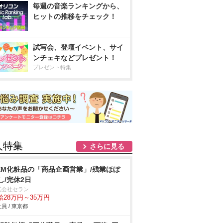
毎週の音楽ランキングから、
ヒットの推移をチェック！
試写会、登壇イベント、サイ
ンチェキなどプレゼント！
プレゼント特集
人特集
さらに見る
EM化粧品の「商品企画営業」/残業ほぼ
し/完休2日
式会社セラン
給28万円～35万円
員 / 東京都