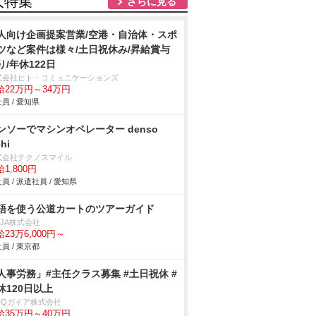
人特集
さらに見る
人向け企画提案営業/空港・自治体・スポ
ツなど案件は様々/土日祝休み/昇給賞与
り/年休122日
式会社ヒト・コミュニケーションズ
給22万円～34万円
員 / 愛知県
ンソーでマシンオペレーター denso
chi
式会社テクノスマイル
1,800円
員 / 派遣社員 / 愛知県
語を使う公道カートのツアーガイド
NJA株式会社
23万6,000円～
員 / 東京都
人事労務」#主任クラス募集 #土日祝休 #
休120日以上
arQガイア株式会社
給35万円～40万円