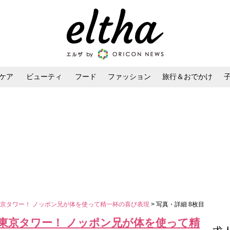
ケア
ビューティ
フード
ファッション
旅行＆おでかけ
ンケア
ダイエット・ボディケア
ヘアスタイル・ヘアアレンジ
京タワー！ ノッポン兄が体を使って精一杯の喜び表現
> 写真・詳細 8枚目
東京タワー！ ノッポン兄が体を使って精