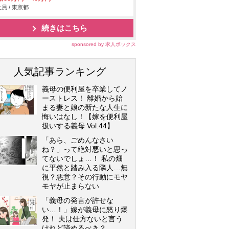
員 / 東京都
続きはこちら
sponsored by 求人ボックス
人気記事ランキング
義母の便利屋を卒業してノ
ーストレス！ 離婚から始
まる妻と娘の新たな人生に
悔いはなし！【嫁を便利屋
扱いする義母 Vol.44】
「あら、ごめんなさい
ね？」って絶対悪いと思っ
てないでしょ…！ 私の畑
に平然と踏み入る隣人…無
視？悪意？その行動にモヤ
モヤが止まらない
「義母の発言が許せな
い…！」嫁が義母に怒り爆
発！ 夫は仕方ないと言う
けれど諦めるべき？