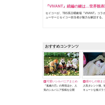
『VIVANT』続編の鍵は…世界観
セイコーが、TBS系日曜劇場『VIVANT』コ
ューサーとセイコー担当者が魅力を解説する。
おすすめコンテンツ
可愛いシルバニアまとめ
癒やしの猫ま
『鬼滅の刃』の再現ほか、人
人気タレント猫、
気のシルバニア投稿を公開
キュートな猫ズラ