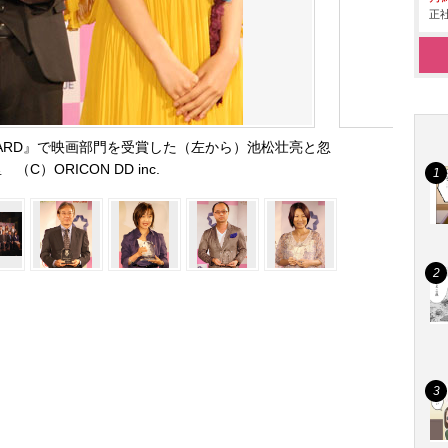
正社
E AWARD』で映画部門を受賞した（左から）池松壮亮と忽
 （C）ORICON DD inc.