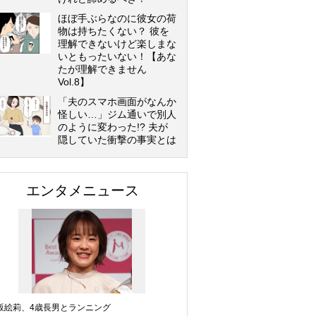
ほぼ手ぶらなのに彼女の荷
物は持ちたくない？ 彼を
理解できないけど楽しまな
いともったいない！【あな
たが理解できません
Vol.8】
「夫のスマホ画面がなんか
怪しい…」ジム通いで別人
のように変わった!? 夫が
隠していた衝撃の事実とは
エンタメニュース
坂絵莉、4歳長男とランニング