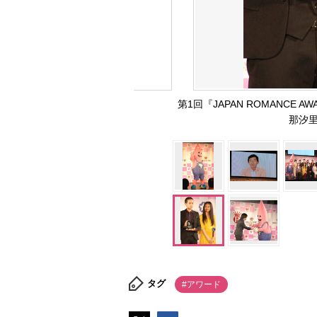
第1回『JAPAN ROMANC
那汐里
タグ
#アワード