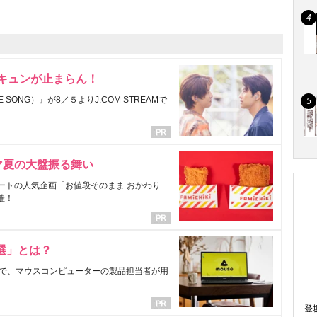
にキュンが止まらん！
ONG）』が8／５よりJ:COM STREAMで
マ夏の大盤振る舞い
ートの人気企画「お値段そのまま おかわり
催！
選」とは？
で、マウスコンピューターの製品担当者が用
登