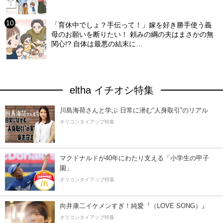
「育休中でしょ？手伝って！」嫁を好き勝手使う義
母のお願いを断りたい！ 頼みの綱の夫はまさかの無
関心!? 自体は最悪の結末に…
eltha イチオシ特集
川島海荷さんと学ぶ 日常に潜む“人身取引”のリアル
オリコンタイアップ特集
マクドナルドが40年にわたり支える「小学生の甲子
園」
オリコンタイアップ特集
向井康二イケメンすぎ！純愛『（LOVE SONG）』
オリコンタイアップ特集