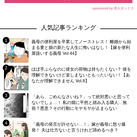
sponsored by 求人ボックス
人気記事ランキング
義母の便利屋を卒業してノーストレス！ 離婚から始
まる妻と娘の新たな人生に悔いはなし！【嫁を便利
屋扱いする義母 Vol.44】
ほぼ手ぶらなのに彼女の荷物は持ちたくない？ 彼を
理解できないけど楽しまないともったいない！【あ
なたが理解できません Vol.8】
「あら、ごめんなさいね？」って絶対悪いと思って
ないでしょ…！ 私の畑に平然と踏み入る隣人…無
視？悪意？その行動にモヤモヤが止まらない
「義母の発言が許せない…！」嫁が義母に怒り爆
発！ 夫は仕方ないと言うけれど諦めるべき？