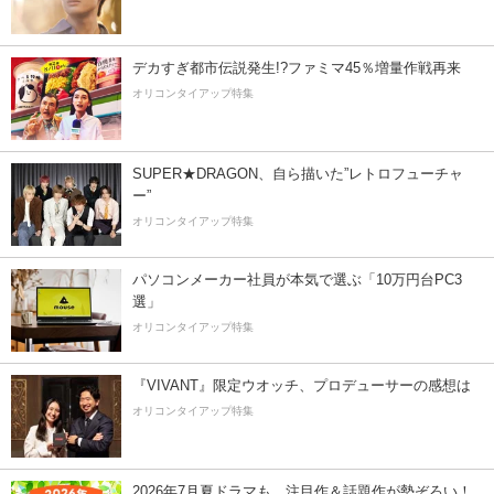
デカすぎ都市伝説発生!?ファミマ45％増量作戦再来
オリコンタイアップ特集
SUPER★DRAGON、自ら描いた”レトロフューチャ
ー”
オリコンタイアップ特集
パソコンメーカー社員が本気で選ぶ「10万円台PC3
選」
オリコンタイアップ特集
『VIVANT』限定ウオッチ、プロデューサーの感想は
オリコンタイアップ特集
2026年7月夏ドラマも、注目作＆話題作が勢ぞろい！