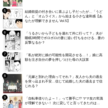
結婚前提の付き合いに喜ぶよし子だったが…「うど
ん」と「オムライス」から始まる小さな違和感【あ
なたが理解できません Vol.5】
「うるさいから子どもを連れて外に行って？」夫が
睡眠3時間でボロボロの妻に追い打ちをかける…妻の
反撃なるか？
「私が絶対に娘の可能性を開花させる…！」娘に高
額を注ぎ自分の夢を押しつけた母の大誤算
「元嫁と別れた理由ってそれ？」友人から夫の過去
を突っ込まれ不安…信じて結婚した夫の過去まで信
じれる？
「自転車借りたよ～！」って勝手に!? ママ友の常識
が理解できない！ 次に貸してと言ってきたのは…