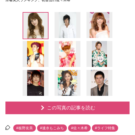
水着美人ランキング、初首位の佐々木希
この写真の記事を読む
#板野友美
#速水もこみち
#佐々木希
#ライフ特集