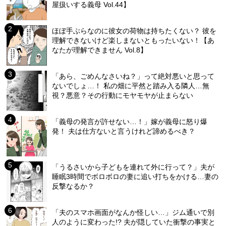
屋扱いする義母 Vol.44】
ほぼ手ぶらなのに彼女の荷物は持ちたくない？ 彼を
理解できないけど楽しまないともったいない！【あ
なたが理解できません Vol.8】
「あら、ごめんなさいね？」って絶対悪いと思って
ないでしょ…！ 私の畑に平然と踏み入る隣人…無
視？悪意？その行動にモヤモヤが止まらない
「義母の発言が許せない…！」嫁が義母に怒り爆
発！ 夫は仕方ないと言うけれど諦めるべき？
「うるさいから子どもを連れて外に行って？」夫が
睡眠3時間でボロボロの妻に追い打ちをかける…妻の
反撃なるか？
「夫のスマホ画面がなんか怪しい…」ジム通いで別
人のように変わった!? 夫が隠していた衝撃の事実と