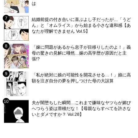
は
結婚前提の付き合いに喜ぶよし子だったが…「うど
ん」と「オムライス」から始まる小さな違和感【あ
なたが理解できません Vol.5】
「嫁に問題があるから息子が目移りしたのよ！」義
母の驚きの見解に唖然…嫁の高学歴が原因だと主
張!?
「私が絶対に娘の可能性を開花させる…！」娘に高
額を注ぎ自分の夢を押しつけた母の大誤算
夫が闇堕ちした瞬間…これまで嫌味なヤツらが媚び
へつらう姿は滑稽だな！【母親ならすべてを許さな
いとダメですか？ Vol.28】