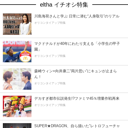
eltha イチオシ特集
川島海荷さんと学ぶ 日常に潜む“人身取引”のリアル
オリコンタイアップ特集
マクドナルドが40年にわたり支える「小学生の甲子
園」
オリコンタイアップ特集
森崎ウィン×向井康二“両片思い”にキュンが止まら
ん！
オリコンタイアップ特集
デカすぎ都市伝説発生!?ファミマ45％増量作戦再来
オリコンタイアップ特集
SUPER★DRAGON、自ら描いた”レトロフューチャ