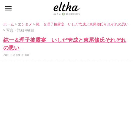
ホーム
>
エンタメ
>
純一＆理子披露宴 いしだ壱成と東尾修氏それぞれの思い
> 写真・詳細 4枚目
純一＆理子披露宴 いしだ壱成と東尾修氏それぞれ
の思い
2010-08-09 05:00