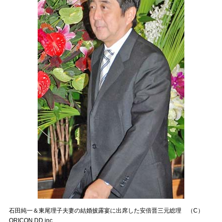
石田純一＆東尾理子夫妻の結婚披露宴に出席した安倍晋三元総理 （C）
ORICON DD inc.