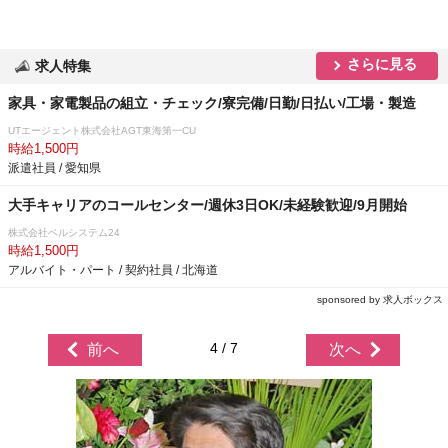
さらに見る
求人特集
家具・家電製品の組立・チェック/寮完備/日勤/日払い/工場・製造
UTエージェント株式会社AGT東海第一CU
時給1,500円
派遣社員 / 愛知県
大手キャリアのコールセンター/週休3日OK/未経験歓迎/9月開始
株式会社ベルシステム24
時給1,500円
アルバイト・パート / 契約社員 / 北海道
sponsored by 求人ボックス
4 / 7
前へ
次へ