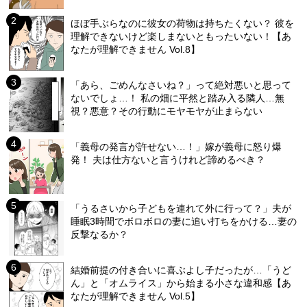
ほぼ手ぶらなのに彼女の荷物は持ちたくない？ 彼を
理解できないけど楽しまないともったいない！【あ
なたが理解できません Vol.8】
「あら、ごめんなさいね？」って絶対悪いと思って
ないでしょ…！ 私の畑に平然と踏み入る隣人…無
視？悪意？その行動にモヤモヤが止まらない
「義母の発言が許せない…！」嫁が義母に怒り爆
発！ 夫は仕方ないと言うけれど諦めるべき？
「うるさいから子どもを連れて外に行って？」夫が
睡眠3時間でボロボロの妻に追い打ちをかける…妻の
反撃なるか？
結婚前提の付き合いに喜ぶよし子だったが…「うど
ん」と「オムライス」から始まる小さな違和感【あ
なたが理解できません Vol.5】