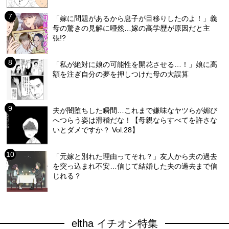
「嫁に問題があるから息子が目移りしたのよ！」義
母の驚きの見解に唖然…嫁の高学歴が原因だと主
張!?
「私が絶対に娘の可能性を開花させる…！」娘に高
額を注ぎ自分の夢を押しつけた母の大誤算
夫が闇堕ちした瞬間…これまで嫌味なヤツらが媚び
へつらう姿は滑稽だな！【母親ならすべてを許さな
いとダメですか？ Vol.28】
「元嫁と別れた理由ってそれ？」友人から夫の過去
を突っ込まれ不安…信じて結婚した夫の過去まで信
じれる？
eltha イチオシ特集