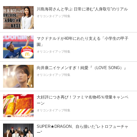
川島海荷さんと学ぶ 日常に潜む“人身取引”のリアル
オリコンタイアップ特集
マクドナルドが40年にわたり支える「小学生の甲子
園」
オリコンタイアップ特集
向井康二イケメンすぎ！純愛『（LOVE SONG）』
オリコンタイアップ特集
大好評につき再び！ファミマ名物45％増量キャンペ
ーン
オリコンタイアップ特集
SUPER★DRAGON、自ら描いた”レトロフューチャ
ー”