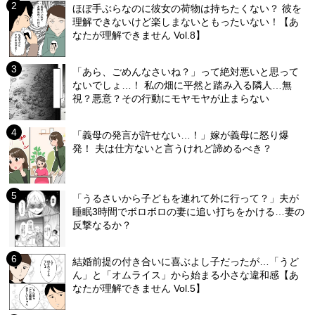
ほぼ手ぶらなのに彼女の荷物は持ちたくない？ 彼を
理解できないけど楽しまないともったいない！【あ
なたが理解できません Vol.8】
「あら、ごめんなさいね？」って絶対悪いと思って
ないでしょ…！ 私の畑に平然と踏み入る隣人…無
視？悪意？その行動にモヤモヤが止まらない
「義母の発言が許せない…！」嫁が義母に怒り爆
発！ 夫は仕方ないと言うけれど諦めるべき？
「うるさいから子どもを連れて外に行って？」夫が
睡眠3時間でボロボロの妻に追い打ちをかける…妻の
反撃なるか？
結婚前提の付き合いに喜ぶよし子だったが…「うど
ん」と「オムライス」から始まる小さな違和感【あ
なたが理解できません Vol.5】