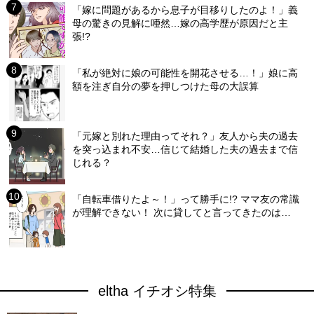
「嫁に問題があるから息子が目移りしたのよ！」義
母の驚きの見解に唖然…嫁の高学歴が原因だと主
張!?
「私が絶対に娘の可能性を開花させる…！」娘に高
額を注ぎ自分の夢を押しつけた母の大誤算
「元嫁と別れた理由ってそれ？」友人から夫の過去
を突っ込まれ不安…信じて結婚した夫の過去まで信
じれる？
「自転車借りたよ～！」って勝手に!? ママ友の常識
が理解できない！ 次に貸してと言ってきたのは…
eltha イチオシ特集