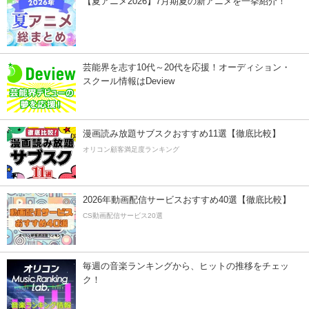
【夏アニメ2026】7月期夏の新アニメを一挙紹介！
芸能界を志す10代～20代を応援！オーディション・
スクール情報はDeview
漫画読み放題サブスクおすすめ11選【徹底比較】
オリコン顧客満足度ランキング
2026年動画配信サービスおすすめ40選【徹底比較】
CS動画配信サービス20選
毎週の音楽ランキングから、ヒットの推移をチェッ
ク！