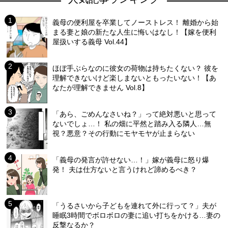
義母の便利屋を卒業してノーストレス！ 離婚から始
まる妻と娘の新たな人生に悔いはなし！【嫁を便利
屋扱いする義母 Vol.44】
ほぼ手ぶらなのに彼女の荷物は持ちたくない？ 彼を
理解できないけど楽しまないともったいない！【あ
なたが理解できません Vol.8】
「あら、ごめんなさいね？」って絶対悪いと思って
ないでしょ…！ 私の畑に平然と踏み入る隣人…無
視？悪意？その行動にモヤモヤが止まらない
「義母の発言が許せない…！」嫁が義母に怒り爆
発！ 夫は仕方ないと言うけれど諦めるべき？
「うるさいから子どもを連れて外に行って？」夫が
睡眠3時間でボロボロの妻に追い打ちをかける…妻の
反撃なるか？