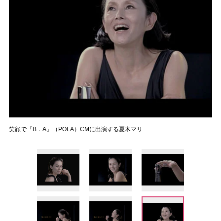
笑顔で『B．A』（POLA）CMに出演する夏木マリ