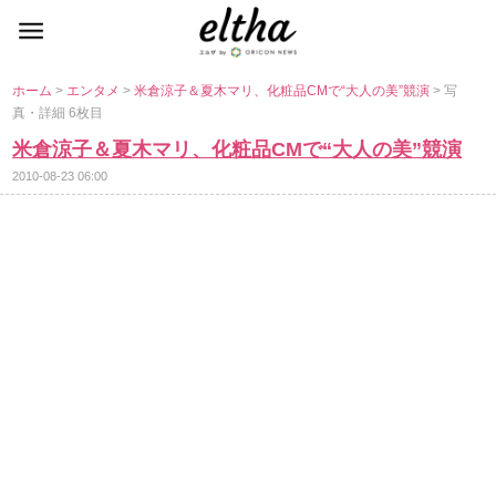
ホーム
>
エンタメ
>
米倉涼子＆夏木マリ、化粧品CMで“大人の美”競演
> 写
真・詳細 6枚目
米倉涼子＆夏木マリ、化粧品CMで“大人の美”競演
2010-08-23 06:00