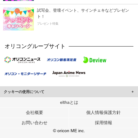
試写会、登壇イベント、サインチェキなどプレゼン
ト！
プレゼント特集
オリコングループサイト
クッキーの使用について
このサイトでは Cookie を使用して、ユーザーに合わせたコンテンツや広告の
elthaとは
表示、ソーシャル メディア機能の提供、広告の表示回数やクリック数の測定を
会社概要
個人情報保護方針
行っています。
また、ユーザーによるサイトの利用状況についても情報を収集し、ソーシャル
お問い合わせ
採用情報
メディアや広告配信、データ解析の各パートナーに提供しています。
各パートナーは、この情報とユーザーが各パートナーに提供した他の情報や、
© oricon ME inc.
ユーザーが各パートナーのサービスを使用したときに収集した他の情報を組み