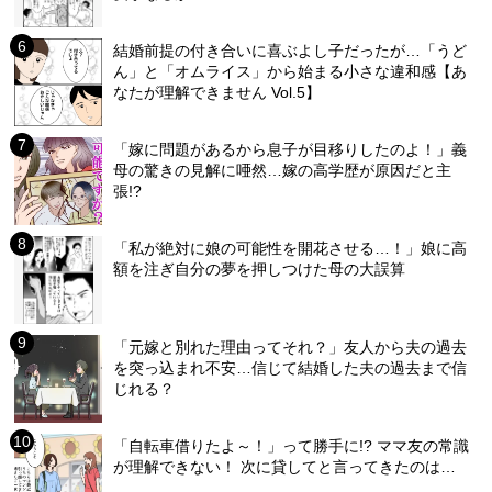
結婚前提の付き合いに喜ぶよし子だったが…「うど
ん」と「オムライス」から始まる小さな違和感【あ
なたが理解できません Vol.5】
「嫁に問題があるから息子が目移りしたのよ！」義
母の驚きの見解に唖然…嫁の高学歴が原因だと主
張!?
「私が絶対に娘の可能性を開花させる…！」娘に高
額を注ぎ自分の夢を押しつけた母の大誤算
「元嫁と別れた理由ってそれ？」友人から夫の過去
を突っ込まれ不安…信じて結婚した夫の過去まで信
じれる？
「自転車借りたよ～！」って勝手に!? ママ友の常識
が理解できない！ 次に貸してと言ってきたのは…