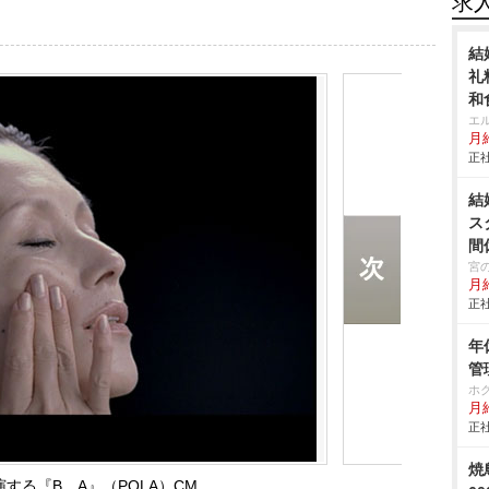
求
結
礼
和
エ
月給
正社
結
ス
間
宮
月
正社
年
管
ホ
月給
正社
焼
する『B．A』（POLA）CM