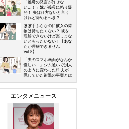
「義母の発言が許せな
い…！」嫁が義母に怒り爆
発！ 夫は仕方ないと言う
けれど諦めるべき？
ほぼ手ぶらなのに彼女の荷
物は持ちたくない？ 彼を
理解できないけど楽しまな
いともったいない！【あな
たが理解できません
Vol.8】
「夫のスマホ画面がなんか
怪しい…」ジム通いで別人
のように変わった!? 夫が
隠していた衝撃の事実とは
エンタメニュース