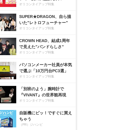
オリコンタイアップ特集
SUPER★DRAGON、自ら描
いた”レトロフューチャー”
オリコンタイアップ特集
CROWN HEAD、結成1周年
で見えた”バンドらしさ”
オリコンタイアップ特集
パソコンメーカー社員が本気
で選ぶ「10万円台PC3選」
オリコンタイアップ特集
「別班のよう」腕時計で
『VIVANT』の世界観再現
オリコンタイアップ特集
自販機にピッ！ですぐに買え
ちゃう
（PR）ジハンピ