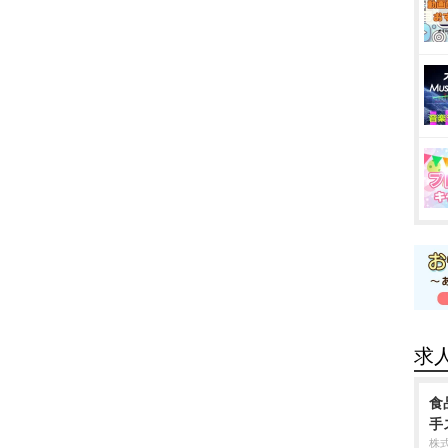
求
食
手
株