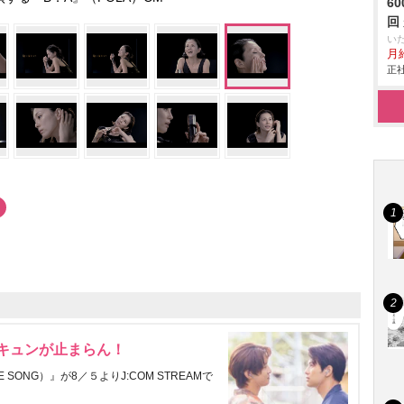
6
回
い
月給
正社
にキュンが止まらん！
ONG）』が8／５よりJ:COM STREAMで