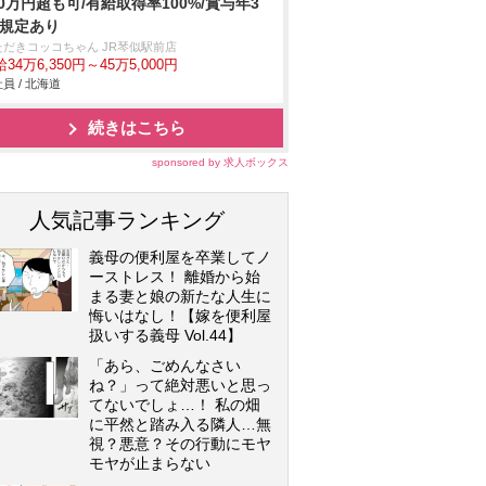
00万円超も可/有給取得率100%/賞与年3
 規定あり
ただきコッコちゃん JR琴似駅前店
34万6,350円～45万5,000円
員 / 北海道
続きはこちら
sponsored by 求人ボックス
人気記事ランキング
義母の便利屋を卒業してノ
ーストレス！ 離婚から始
まる妻と娘の新たな人生に
悔いはなし！【嫁を便利屋
扱いする義母 Vol.44】
「あら、ごめんなさい
ね？」って絶対悪いと思っ
てないでしょ…！ 私の畑
に平然と踏み入る隣人…無
視？悪意？その行動にモヤ
モヤが止まらない