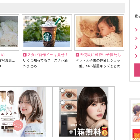
登
とめ
スタバ新作イッキ見せ！
天使級に可愛い子供たち
猫写真集…
いくつ知ってる？ スタバ新
ペットと子供の仲良しショッ
リ
作まとめ
ト他、SNS話題キッズまとめ