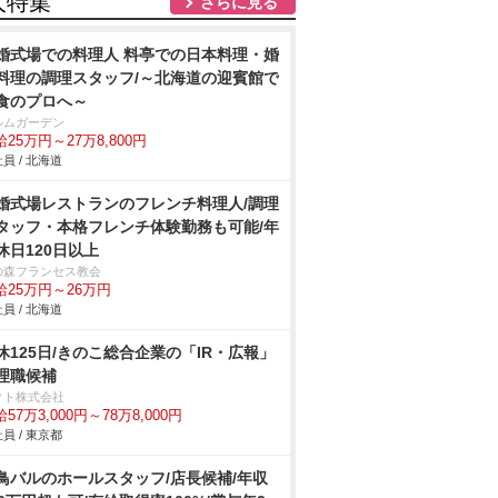
人特集
さらに見る
婚式場での料理人 料亭での日本料理・婚
料理の調理スタッフ/～北海道の迎賓館で
食のプロへ～
ルムガーデン
25万円～27万8,800円
員 / 北海道
婚式場レストランのフレンチ料理人/調理
タッフ・本格フレンチ体験勤務も可能/年
休日120日以上
の森フランセス教会
給25万円～26万円
員 / 北海道
休125日/きのこ総合企業の「IR・広報」
理職候補
クト株式会社
57万3,000円～78万8,000円
員 / 東京都
鳥バルのホールスタッフ/店長候補/年収