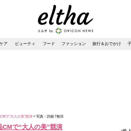
ケア
ビューティ
フード
ファッション
旅行＆おでかけ
ンケア
ダイエット・ボディケア
ヘアスタイル・ヘアアレンジ
CMで“大人の美”競演
> 写真・詳細 7枚目
CMで“大人の美”競演