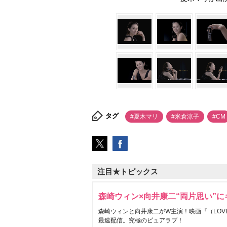
タグ
#夏木マリ
#米倉涼子
#CM
注目★トピックス
森崎ウィン×向井康二“両片思い”
森崎ウィンと向井康二がW主演！映画『（LOVE S
最速配信。究極のピュアラブ！