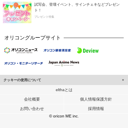
試写会、登壇イベント、サインチェキなどプレゼン
ト！
プレゼント特集
オリコングループサイト
クッキーの使用について
このサイトでは Cookie を使用して、ユーザーに合わせたコンテンツや広告の
elthaとは
表示、ソーシャル メディア機能の提供、広告の表示回数やクリック数の測定を
会社概要
個人情報保護方針
行っています。
また、ユーザーによるサイトの利用状況についても情報を収集し、ソーシャル
お問い合わせ
採用情報
メディアや広告配信、データ解析の各パートナーに提供しています。
各パートナーは、この情報とユーザーが各パートナーに提供した他の情報や、
© oricon ME inc.
ユーザーが各パートナーのサービスを使用したときに収集した他の情報を組み
合わせて使用することがあります。