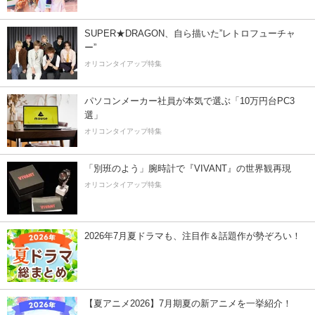
SUPER★DRAGON、自ら描いた”レトロフューチャ
ー”
オリコンタイアップ特集
パソコンメーカー社員が本気で選ぶ「10万円台PC3
選」
オリコンタイアップ特集
「別班のよう」腕時計で『VIVANT』の世界観再現
オリコンタイアップ特集
2026年7月夏ドラマも、注目作＆話題作が勢ぞろい！
【夏アニメ2026】7月期夏の新アニメを一挙紹介！