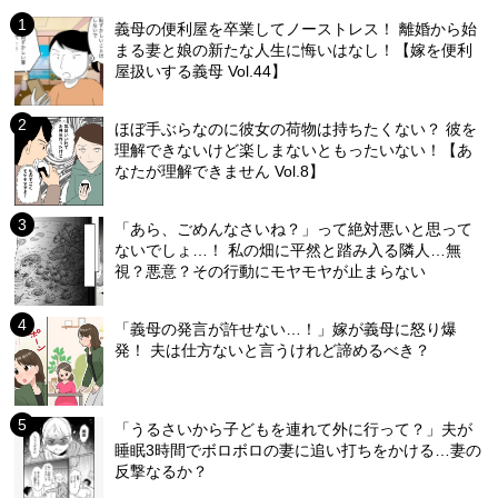
義母の便利屋を卒業してノーストレス！ 離婚から始
まる妻と娘の新たな人生に悔いはなし！【嫁を便利
屋扱いする義母 Vol.44】
ほぼ手ぶらなのに彼女の荷物は持ちたくない？ 彼を
理解できないけど楽しまないともったいない！【あ
なたが理解できません Vol.8】
「あら、ごめんなさいね？」って絶対悪いと思って
ないでしょ…！ 私の畑に平然と踏み入る隣人…無
視？悪意？その行動にモヤモヤが止まらない
「義母の発言が許せない…！」嫁が義母に怒り爆
発！ 夫は仕方ないと言うけれど諦めるべき？
「うるさいから子どもを連れて外に行って？」夫が
睡眠3時間でボロボロの妻に追い打ちをかける…妻の
反撃なるか？