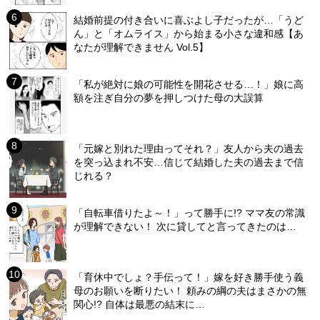
結婚前提の付き合いに喜ぶよし子だったが…「うど
ん」と「オムライス」から始まる小さな違和感【あ
なたが理解できません Vol.5】
「私が絶対に娘の可能性を開花させる…！」娘に高
額を注ぎ自分の夢を押しつけた母の大誤算
「元嫁と別れた理由ってそれ？」友人から夫の過去
を突っ込まれ不安…信じて結婚した夫の過去まで信
じれる？
「自転車借りたよ～！」って勝手に!? ママ友の常識
が理解できない！ 次に貸してと言ってきたのは…
「育休中でしょ？手伝って！」嫁を好き勝手使う義
母のお願いを断りたい！ 頼みの綱の夫はまさかの無
関心!? 自体は最悪の結末に…