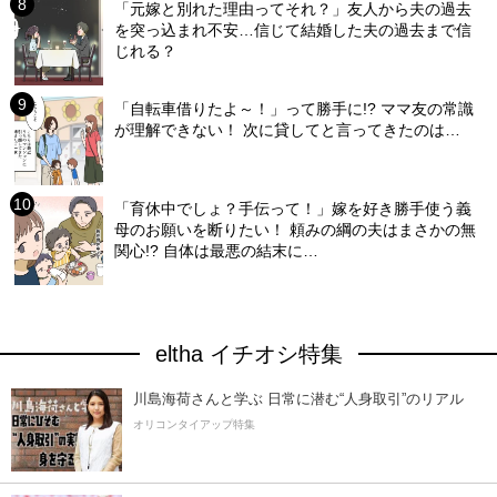
「元嫁と別れた理由ってそれ？」友人から夫の過去
を突っ込まれ不安…信じて結婚した夫の過去まで信
じれる？
「自転車借りたよ～！」って勝手に!? ママ友の常識
が理解できない！ 次に貸してと言ってきたのは…
「育休中でしょ？手伝って！」嫁を好き勝手使う義
母のお願いを断りたい！ 頼みの綱の夫はまさかの無
関心!? 自体は最悪の結末に…
eltha イチオシ特集
川島海荷さんと学ぶ 日常に潜む“人身取引”のリアル
オリコンタイアップ特集