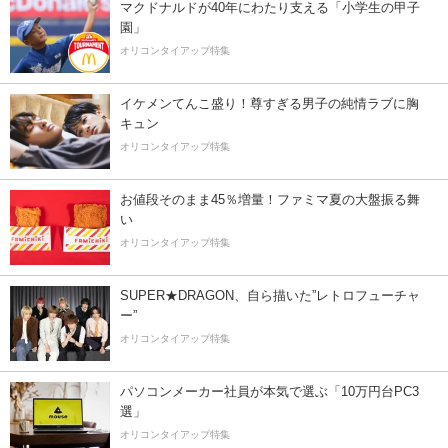
マクドナルドが40年にわたり支える「小学生の甲子
園」
オリコンタイアップ特集
イケメンてんこ盛り！尊すぎる男子の純情ラブに胸
キュン
オリコンタイアップ特集
お値段そのまま45％増量！ファミマ夏の大盤振る舞
い
オリコンタイアップ特集
SUPER★DRAGON、自ら描いた”レトロフューチャ
ー”
オリコンタイアップ特集
パソコンメーカー社員が本気で選ぶ「10万円台PC3
選」
オリコンタイアップ特集