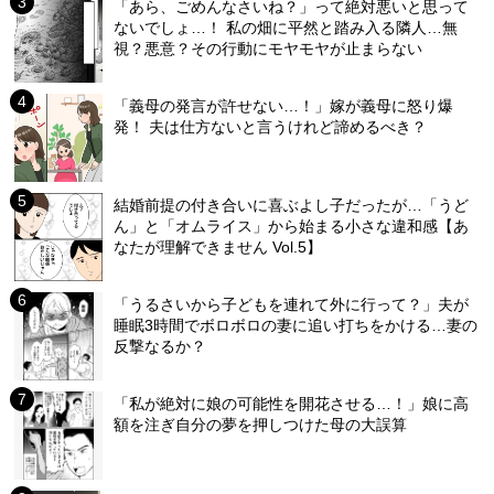
「あら、ごめんなさいね？」って絶対悪いと思って
ないでしょ…！ 私の畑に平然と踏み入る隣人…無
視？悪意？その行動にモヤモヤが止まらない
「義母の発言が許せない…！」嫁が義母に怒り爆
発！ 夫は仕方ないと言うけれど諦めるべき？
結婚前提の付き合いに喜ぶよし子だったが…「うど
ん」と「オムライス」から始まる小さな違和感【あ
なたが理解できません Vol.5】
「うるさいから子どもを連れて外に行って？」夫が
睡眠3時間でボロボロの妻に追い打ちをかける…妻の
反撃なるか？
「私が絶対に娘の可能性を開花させる…！」娘に高
額を注ぎ自分の夢を押しつけた母の大誤算