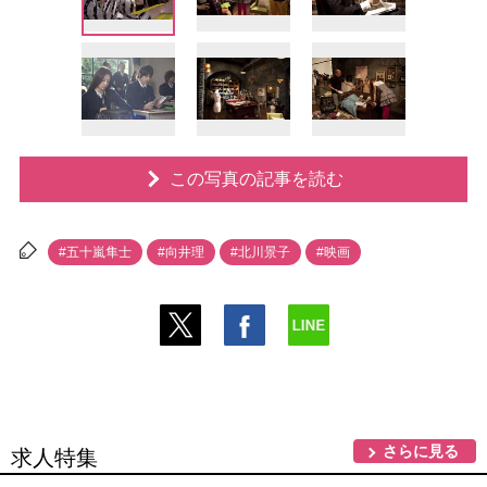
この写真の記事を読む
#五十嵐隼士
#向井理
#北川景子
#映画
さらに見る
求人特集