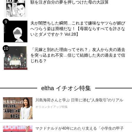
額を注ぎ自分の夢を押しつけた母の大誤算
夫が闇堕ちした瞬間…これまで嫌味なヤツらが媚び
へつらう姿は滑稽だな！【母親ならすべてを許さな
いとダメですか？ Vol.28】
「元嫁と別れた理由ってそれ？」友人から夫の過去
を突っ込まれ不安…信じて結婚した夫の過去まで信
じれる？
eltha イチオシ特集
川島海荷さんと学ぶ 日常に潜む“人身取引”のリアル
オリコンタイアップ特集
マクドナルドが40年にわたり支える「小学生の甲子