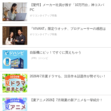
【驚愕】メーカー社員が推す「10万円台」神コスパ
PC
オリコンタイアップ特集
『VIVANT』限定ウオッチ、プロデューサーの感想は
オリコンタイアップ特集
自販機にピッ！ですぐに買えちゃう
（PR）ジハンピ
2026年7月夏ドラマも、注目作＆話題作が勢ぞろい！
【夏アニメ2026】7月期夏の新アニメを一挙紹介！