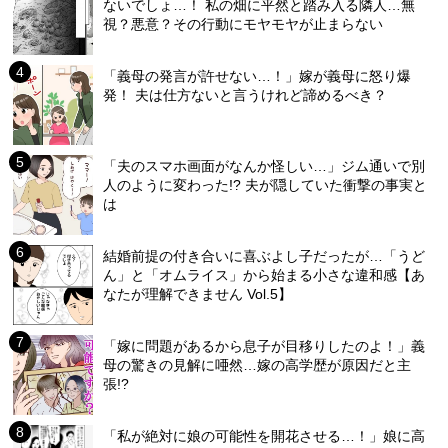
ないでしょ…！ 私の畑に平然と踏み入る隣人…無
視？悪意？その行動にモヤモヤが止まらない
「義母の発言が許せない…！」嫁が義母に怒り爆
発！ 夫は仕方ないと言うけれど諦めるべき？
「夫のスマホ画面がなんか怪しい…」ジム通いで別
人のように変わった!? 夫が隠していた衝撃の事実と
は
結婚前提の付き合いに喜ぶよし子だったが…「うど
ん」と「オムライス」から始まる小さな違和感【あ
なたが理解できません Vol.5】
「嫁に問題があるから息子が目移りしたのよ！」義
母の驚きの見解に唖然…嫁の高学歴が原因だと主
張!?
「私が絶対に娘の可能性を開花させる…！」娘に高