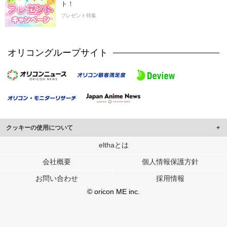
ト！
プレゼント特集
オリコングループサイト
クッキーの使用について
このサイトでは Cookie を使用して、ユーザーに合わせたコンテンツや広告の
elthaとは
表示、ソーシャル メディア機能の提供、広告の表示回数やクリック数の測定を
会社概要
個人情報保護方針
行っています。
また、ユーザーによるサイトの利用状況についても情報を収集し、ソーシャル
お問い合わせ
採用情報
メディアや広告配信、データ解析の各パートナーに提供しています。
各パートナーは、この情報とユーザーが各パートナーに提供した他の情報や、
© oricon ME inc.
ユーザーが各パートナーのサービスを使用したときに収集した他の情報を組み
合わせて使用することがあります。