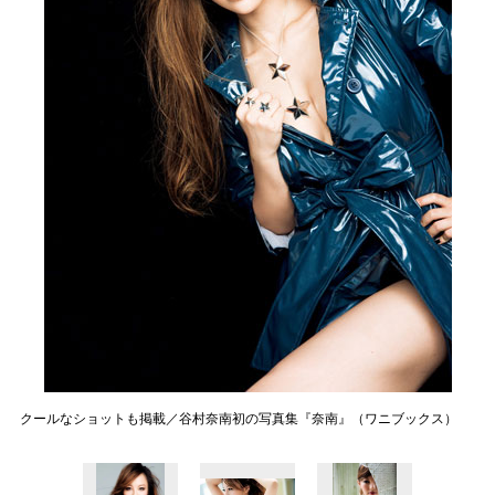
クールなショットも掲載／谷村奈南初の写真集『奈南』（ワニブックス）