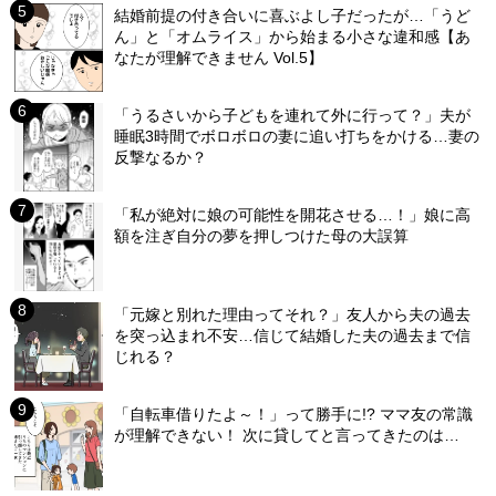
結婚前提の付き合いに喜ぶよし子だったが…「うど
ん」と「オムライス」から始まる小さな違和感【あ
なたが理解できません Vol.5】
「うるさいから子どもを連れて外に行って？」夫が
睡眠3時間でボロボロの妻に追い打ちをかける…妻の
反撃なるか？
「私が絶対に娘の可能性を開花させる…！」娘に高
額を注ぎ自分の夢を押しつけた母の大誤算
「元嫁と別れた理由ってそれ？」友人から夫の過去
を突っ込まれ不安…信じて結婚した夫の過去まで信
じれる？
「自転車借りたよ～！」って勝手に!? ママ友の常識
が理解できない！ 次に貸してと言ってきたのは…