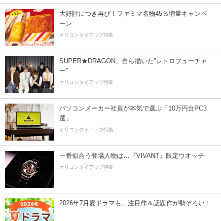
大好評につき再び！ファミマ名物45％増量キャンペ
ーン
オリコンタイアップ特集
SUPER★DRAGON、自ら描いた”レトロフューチャ
ー”
オリコンタイアップ特集
パソコンメーカー社員が本気で選ぶ「10万円台PC3
選」
オリコンタイアップ特集
一番似合う登場人物は…『VIVANT』限定ウオッチ
オリコンタイアップ特集
2026年7月夏ドラマも、注目作＆話題作が勢ぞろい！