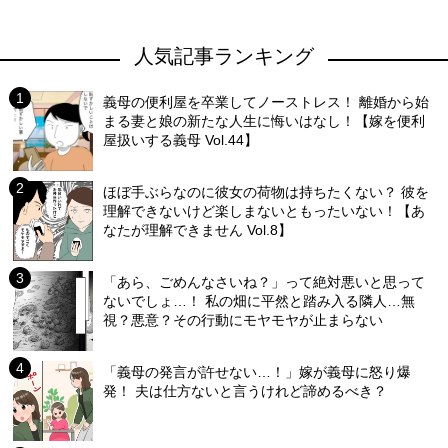
人気記事ランキング
義母の便利屋を卒業してノーストレス！ 離婚から始
まる妻と娘の新たな人生に悔いはなし！【嫁を便利
屋扱いする義母 Vol.44】
ほぼ手ぶらなのに彼女の荷物は持ちたくない？ 彼を
理解できないけど楽しまないともったいない！【あ
なたが理解できません Vol.8】
「あら、ごめんなさいね？」って絶対悪いと思って
ないでしょ…！ 私の畑に平然と踏み入る隣人…無
視？悪意？その行動にモヤモヤが止まらない
「義母の発言が許せない…！」嫁が義母に怒り爆
発！ 夫は仕方ないと言うけれど諦めるべき？