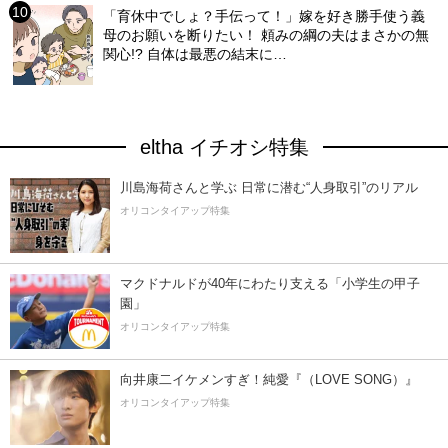
「育休中でしょ？手伝って！」嫁を好き勝手使う義
母のお願いを断りたい！ 頼みの綱の夫はまさかの無
関心!? 自体は最悪の結末に…
eltha イチオシ特集
川島海荷さんと学ぶ 日常に潜む“人身取引”のリアル
オリコンタイアップ特集
マクドナルドが40年にわたり支える「小学生の甲子
園」
オリコンタイアップ特集
向井康二イケメンすぎ！純愛『（LOVE SONG）』
オリコンタイアップ特集