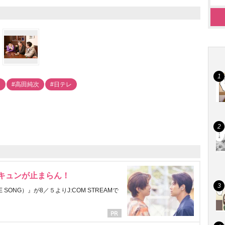
乃
#高田純次
#日テレ
にキュンが止まらん！
ONG）』が8／５よりJ:COM STREAMで