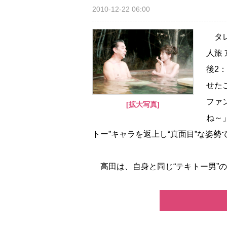
2010-12-22 06:00
タレ
人旅
後2
せた
ファ
[拡大写真]
ね～
トー”キャラを返上し“真面目”な姿
高田は、自身と同じ“テキトー男”の