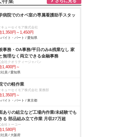
人特集
さらに見る
学病院でのオペ室の専属看護助手スタッ
タキューセイモア株式会社
1,350円～1,450円
バイト・パート / 愛知県
般事務・OA事務/平日のみ&残業なし 家
と無理なく両立できる金融事務
式会社クオリティージャパン
1,400円～
社員 / 愛知県
院での軽作業
タキューセイモア株式会社 業務部
1,350円～
バイト・パート / 東京都
面ありの組立など工場内作業/未経験でも
きる 部品組み立て作業 月収27万超
式会社トーコー
1,580円
社員 / 大阪府