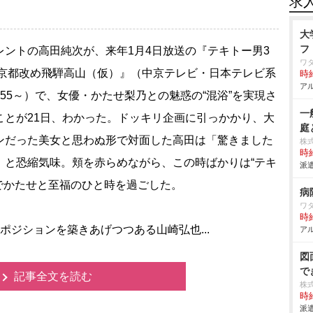
求
大
フ
ントの高田純次が、来年1月4日放送の『テキトー男3
ワ
 京都改め飛騨高山（仮）』（中京テレビ・日本テレビ系
時給
アル
：55～）で、女優・かたせ梨乃との魅惑の“混浴”を実現さ
一
ことが21日、わかった。ドッキリ企画に引っかかり、大
庭
ンだった美女と思わぬ形で対面した高田は「驚きました
株
時給
」と恐縮気味。頬を赤らめながら、この時ばかりは“テキ
派遣
勢でかたせと至福のひと時を過ごした。
病
ワ
時給
ポジションを築きあげつつある山崎弘也...
アル
図
で
記事全文を読む
株
時給
派遣