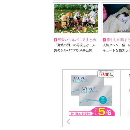
可愛いシルバニアまとめ
癒やしの猫ま
『鬼滅の刃』の再現ほか、人
人気タレント猫、
気のシルバニア投稿を公開
キュートな猫ズラ