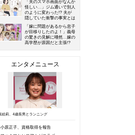
「夫のスマホ画面がなんか
怪しい…」ジム通いで別人
のように変わった!? 夫が
隠していた衝撃の事実とは
「嫁に問題があるから息子
が目移りしたのよ！」義母
の驚きの見解に唖然…嫁の
高学歴が原因だと主張!?
エンタメニュース
坂絵莉、4歳長男とランニング
小原正子、資格取得を報告