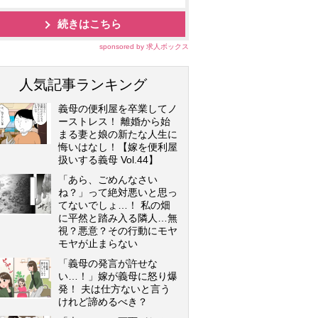
続きはこちら
sponsored by 求人ボックス
人気記事ランキング
義母の便利屋を卒業してノ
ーストレス！ 離婚から始
まる妻と娘の新たな人生に
悔いはなし！【嫁を便利屋
扱いする義母 Vol.44】
「あら、ごめんなさい
ね？」って絶対悪いと思っ
てないでしょ…！ 私の畑
に平然と踏み入る隣人…無
視？悪意？その行動にモヤ
モヤが止まらない
「義母の発言が許せな
い…！」嫁が義母に怒り爆
発！ 夫は仕方ないと言う
けれど諦めるべき？