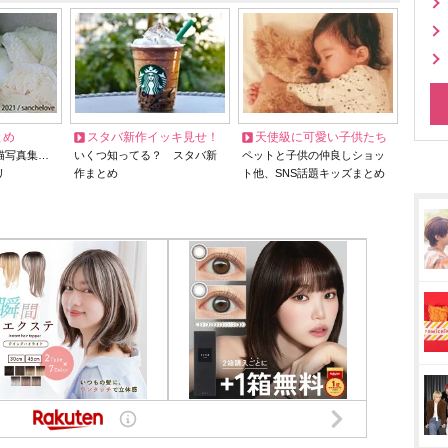
とめ
スタバ新作イッキ見せ！
天使級に可愛い子供たち
猫写真集…
いくつ知ってる？ スタバ新
ペットと子供の仲良しショッ
リ
作まとめ
ト他、SNS話題キッズまとめ