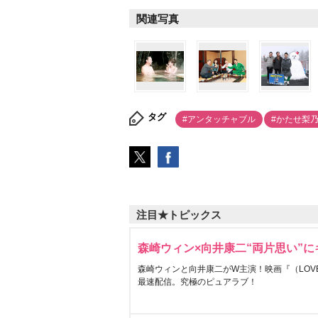
関連写真
タグ
#アンタッチャブル
#かたせ梨
注目★トピックス
森崎ウィン×向井康二“両片思い”
森崎ウィンと向井康二がW主演！映画『（LOVE S
最速配信。究極のピュアラブ！