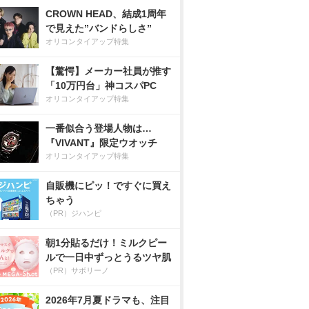
CROWN HEAD、結成1周年
で見えた”バンドらしさ”
オリコンタイアップ特集
【驚愕】メーカー社員が推す
「10万円台」神コスパPC
オリコンタイアップ特集
一番似合う登場人物は…
『VIVANT』限定ウオッチ
オリコンタイアップ特集
自販機にピッ！ですぐに買え
ちゃう
（PR）ジハンピ
朝1分貼るだけ！ミルクピー
ルで一日中ずっとうるツヤ肌
（PR）サボリーノ
2026年7月夏ドラマも、注目