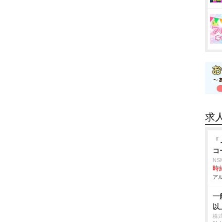
求
「
コ
NS
時給
アル
一
以
株