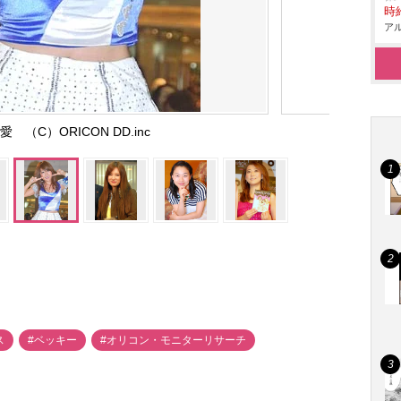
時給
アル
 （C）ORICON DD.inc
ス
#ベッキー
#オリコン・モニターリサーチ