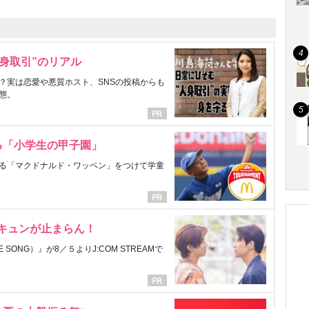
身取引”のリアル
？実は恋愛や悪質ホスト、SNSの投稿からも
態。
る「小学生の甲子園」
る「マクドナルド・ワッペン」をつけて学童
にキュンが止まらん！
ONG）』が8／５よりJ:COM STREAMで