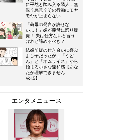
に平然と踏み入る隣人…無
視？悪意？その行動にモヤ
モヤが止まらない
「義母の発言が許せな
い…！」嫁が義母に怒り爆
発！ 夫は仕方ないと言う
けれど諦めるべき？
結婚前提の付き合いに喜ぶ
よし子だったが…「うど
ん」と「オムライス」から
始まる小さな違和感【あな
たが理解できません
Vol.5】
エンタメニュース