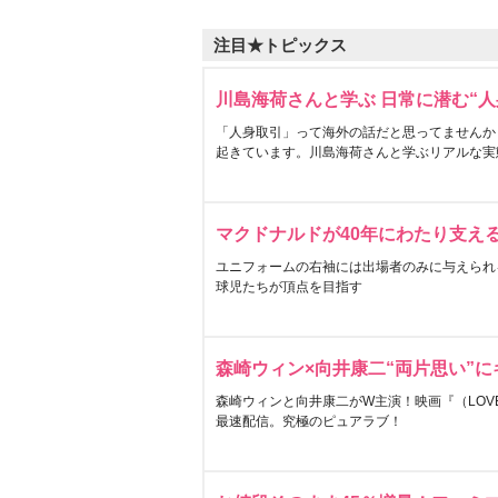
注目★トピックス
川島海荷さんと学ぶ 日常に潜む“人
「人身取引」って海外の話だと思ってませんか
起きています。川島海荷さんと学ぶリアルな実
マクドナルドが40年にわたり支え
ユニフォームの右袖には出場者のみに与えられ
球児たちが頂点を目指す
森崎ウィン×向井康二“両片思い”
森崎ウィンと向井康二がW主演！映画『（LOVE S
最速配信。究極のピュアラブ！