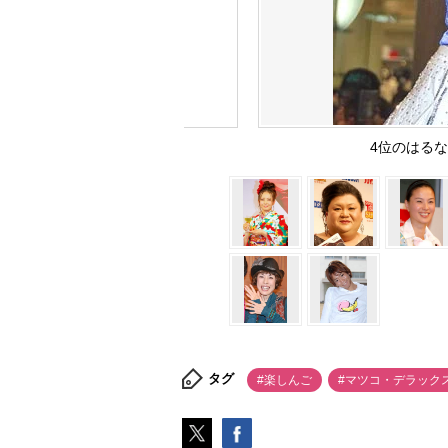
4位のはるな愛
タグ
#楽しんご
#マツコ・デラック