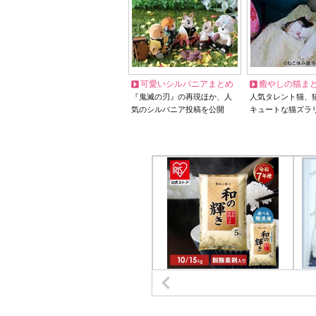
可愛いシルバニアまとめ
癒やしの猫ま
『鬼滅の刃』の再現ほか、人
人気タレント猫、
気のシルバニア投稿を公開
キュートな猫ズラ