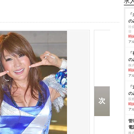
求
「
の
社
荘
時給
アル
「
の
株
時給
アル
「
の
医
時給
アル
管
電
株