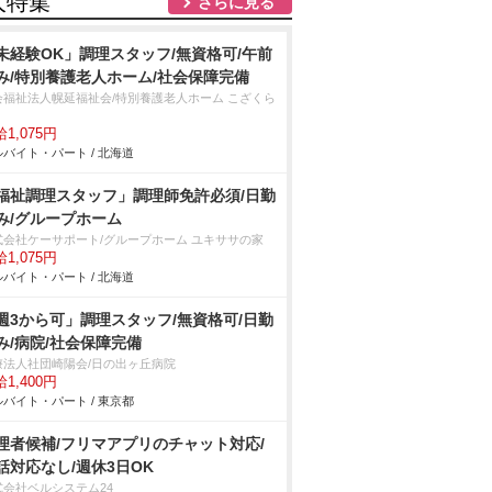
人特集
さらに見る
未経験OK」調理スタッフ/無資格可/午前
み/特別養護老人ホーム/社会保障完備
会福祉法人幌延福祉会/特別養護老人ホーム こざくら
1,075円
バイト・パート / 北海道
福祉調理スタッフ」調理師免許必須/日勤
み/グループホーム
式会社ケーサポート/グループホーム ユキササの家
1,075円
バイト・パート / 北海道
週3から可」調理スタッフ/無資格可/日勤
み/病院/社会保障完備
療法人社団崎陽会/日の出ヶ丘病院
1,400円
バイト・パート / 東京都
理者候補/フリマアプリのチャット対応/
話対応なし/週休3日OK
式会社ベルシステム24