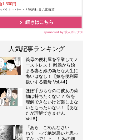
1,300円
バイト・パート / 契約社員 / 北海道
続きはこちら
sponsored by 求人ボックス
人気記事ランキング
義母の便利屋を卒業してノ
ーストレス！ 離婚から始
まる妻と娘の新たな人生に
悔いはなし！【嫁を便利屋
扱いする義母 Vol.44】
ほぼ手ぶらなのに彼女の荷
物は持ちたくない？ 彼を
理解できないけど楽しまな
いともったいない！【あな
たが理解できません
Vol.8】
「あら、ごめんなさい
ね？」って絶対悪いと思っ
てないでしょ…！ 私の畑