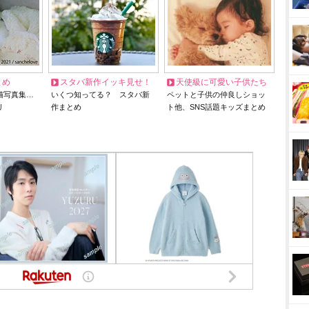
とめ
スタバ新作イッキ見せ！
天使級に可愛い子供たち
猫写真集…
いくつ知ってる？ スタバ新
ペットと子供の仲良しショッ
リ
作まとめ
ト他、SNS話題キッズまとめ