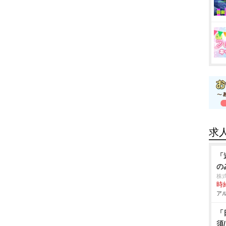
求
「
の
株
時給
アル
「
須