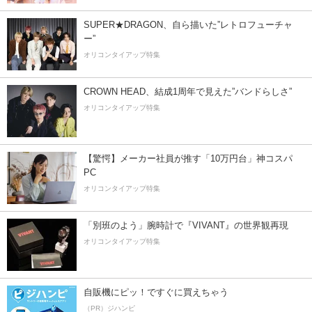
SUPER★DRAGON、自ら描いた”レトロフューチャ
ー”
オリコンタイアップ特集
CROWN HEAD、結成1周年で見えた”バンドらしさ”
オリコンタイアップ特集
【驚愕】メーカー社員が推す「10万円台」神コスパ
PC
オリコンタイアップ特集
「別班のよう」腕時計で『VIVANT』の世界観再現
オリコンタイアップ特集
自販機にピッ！ですぐに買えちゃう
（PR）ジハンピ