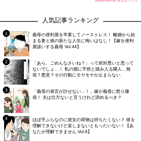
sponsored by 求人ボックス
人気記事ランキング
義母の便利屋を卒業してノーストレス！ 離婚から始
まる妻と娘の新たな人生に悔いはなし！【嫁を便利
屋扱いする義母 Vol.44】
「あら、ごめんなさいね？」って絶対悪いと思って
ないでしょ…！ 私の畑に平然と踏み入る隣人…無
視？悪意？その行動にモヤモヤが止まらない
「義母の発言が許せない…！」嫁が義母に怒り爆
発！ 夫は仕方ないと言うけれど諦めるべき？
ほぼ手ぶらなのに彼女の荷物は持ちたくない？ 彼を
理解できないけど楽しまないともったいない！【あ
なたが理解できません Vol.8】