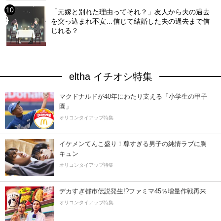
「元嫁と別れた理由ってそれ？」友人から夫の過去
を突っ込まれ不安…信じて結婚した夫の過去まで信
じれる？
eltha イチオシ特集
マクドナルドが40年にわたり支える「小学生の甲子
園」
オリコンタイアップ特集
イケメンてんこ盛り！尊すぎる男子の純情ラブに胸
キュン
オリコンタイアップ特集
デカすぎ都市伝説発生!?ファミマ45％増量作戦再来
オリコンタイアップ特集