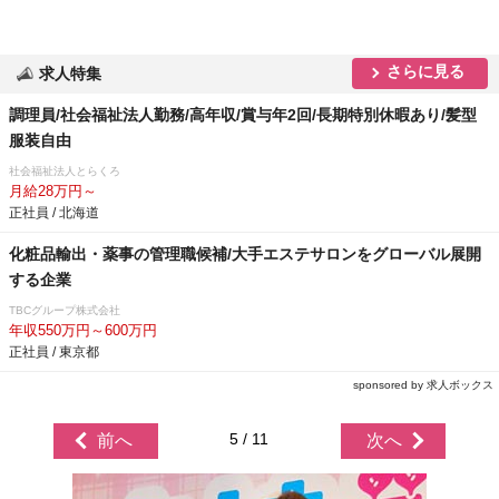
さらに見る
求人特集
調理員/社会福祉法人勤務/高年収/賞与年2回/長期特別休暇あり/髪型
服装自由
社会福祉法人とらくろ
月給28万円～
正社員 / 北海道
化粧品輸出・薬事の管理職候補/大手エステサロンをグローバル展開
する企業
TBCグループ株式会社
年収550万円～600万円
正社員 / 東京都
sponsored by 求人ボックス
5 / 11
前へ
次へ