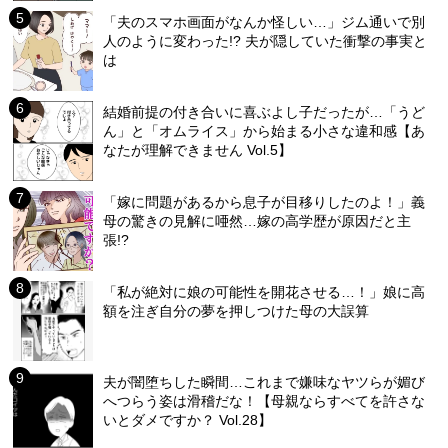
「夫のスマホ画面がなんか怪しい…」ジム通いで別
人のように変わった!? 夫が隠していた衝撃の事実と
は
結婚前提の付き合いに喜ぶよし子だったが…「うど
ん」と「オムライス」から始まる小さな違和感【あ
なたが理解できません Vol.5】
「嫁に問題があるから息子が目移りしたのよ！」義
母の驚きの見解に唖然…嫁の高学歴が原因だと主
張!?
「私が絶対に娘の可能性を開花させる…！」娘に高
額を注ぎ自分の夢を押しつけた母の大誤算
夫が闇堕ちした瞬間…これまで嫌味なヤツらが媚び
へつらう姿は滑稽だな！【母親ならすべてを許さな
いとダメですか？ Vol.28】