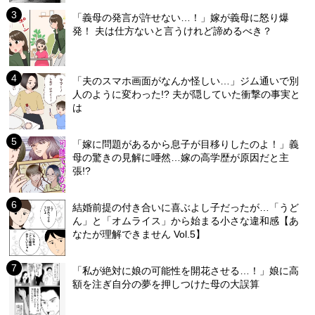
「義母の発言が許せない…！」嫁が義母に怒り爆
発！ 夫は仕方ないと言うけれど諦めるべき？
「夫のスマホ画面がなんか怪しい…」ジム通いで別
人のように変わった!? 夫が隠していた衝撃の事実と
は
「嫁に問題があるから息子が目移りしたのよ！」義
母の驚きの見解に唖然…嫁の高学歴が原因だと主
張!?
結婚前提の付き合いに喜ぶよし子だったが…「うど
ん」と「オムライス」から始まる小さな違和感【あ
なたが理解できません Vol.5】
「私が絶対に娘の可能性を開花させる…！」娘に高
額を注ぎ自分の夢を押しつけた母の大誤算