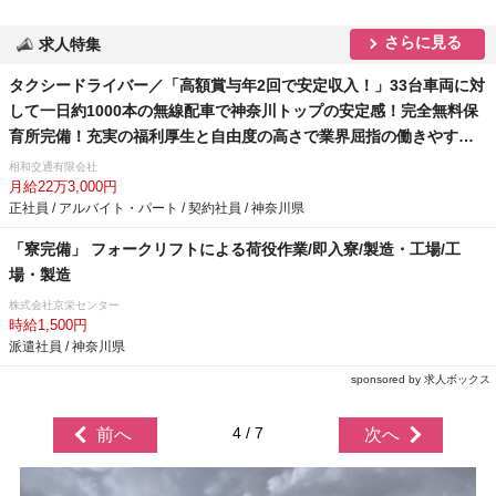
さらに見る
求人特集
タクシードライバー／「高額賞与年2回で安定収入！」33台車両に対
して一日約1000本の無線配車で神奈川トップの安定感！完全無料保
育所完備！充実の福利厚生と自由度の高さで業界屈指の働きやすさ
を実現しています！
相和交通有限会社
月給22万3,000円
正社員 / アルバイト・パート / 契約社員 / 神奈川県
「寮完備」 フォークリフトによる荷役作業/即入寮/製造・工場/工
場・製造
株式会社京栄センター
時給1,500円
派遣社員 / 神奈川県
sponsored by 求人ボックス
4 / 7
前へ
次へ