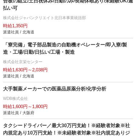
合板の組立/土日祝休み/日勤のみ/長期休暇あり/未経験OK/週
払い可
株式会社ジャパンクリエイト北日本事業統括部
時給1,350円
派遣社員 / 北海道
「寮完備」電子部品製造の自動機オペレーター/即入寮/製
造・工場/日勤/日払い/工場・製造
株式会社京栄センター
時給1,630円～2,038円
派遣社員 / 北海道
大手製薬メーカーでの医薬品原薬分析/化学分析
WDB株式会社
時給1,600円～1,800円
派遣社員 / 大阪府
タクシードライバー／最大30万円支給！※経験者対象※社
内規定あり10万円支給！※未経験者対象※社内規定ありジ