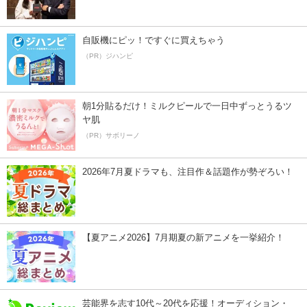
自販機にピッ！ですぐに買えちゃう
（PR）ジハンピ
朝1分貼るだけ！ミルクピールで一日中ずっとうるツ
ヤ肌
（PR）サボリーノ
2026年7月夏ドラマも、注目作＆話題作が勢ぞろい！
【夏アニメ2026】7月期夏の新アニメを一挙紹介！
芸能界を志す10代～20代を応援！オーディション・