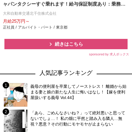
ャパンタクシーすぐ乗れます！給与保証制度あり：乗務開
始から8ヶ月間35万円その後4ヶ月間30万円の1年間の給与
大和自動車交通北千住株式会社
保証を支給！※未経験者対象
月給25万円～
正社員 / アルバイト・パート / 東京都
続きはこちら
sponsored by 求人ボックス
人気記事ランキング
義母の便利屋を卒業してノーストレス！ 離婚から始
まる妻と娘の新たな人生に悔いはなし！【嫁を便利
屋扱いする義母 Vol.44】
「あら、ごめんなさいね？」って絶対悪いと思って
ないでしょ…！ 私の畑に平然と踏み入る隣人…無
視？悪意？その行動にモヤモヤが止まらない