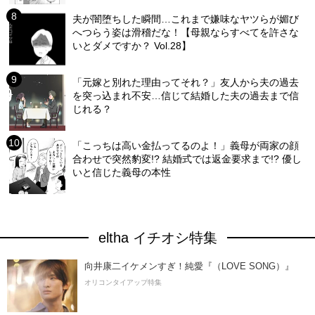
夫が闇堕ちした瞬間…これまで嫌味なヤツらが媚び
へつらう姿は滑稽だな！【母親ならすべてを許さな
いとダメですか？ Vol.28】
「元嫁と別れた理由ってそれ？」友人から夫の過去
を突っ込まれ不安…信じて結婚した夫の過去まで信
じれる？
「こっちは高い金払ってるのよ！」義母が両家の顔
合わせで突然豹変!? 結婚式では返金要求まで!? 優し
いと信じた義母の本性
eltha イチオシ特集
向井康二イケメンすぎ！純愛『（LOVE SONG）』
オリコンタイアップ特集