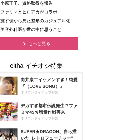
小原正子、資格取得を報告
ファミマとヒロアカがコラボ
施す側から見た整形のカジュアル化
美容外科医が世の中に思うこと
もっと見る
向井康二イケメンすぎ！純愛
『（LOVE SONG）』
オリコンタイアップ特集
デカすぎ都市伝説発生!?ファ
ミマ45％増量作戦再来
オリコンタイアップ特集
SUPER★DRAGON、自ら描
いた”レトロフューチャー”