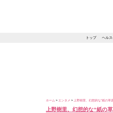
トップ
ヘルス
メイク・コスメ・スキ
ホーム
>
エンタメ
>
上野樹里、幻想的な“紙の草
上野樹里、幻想的な“紙の草