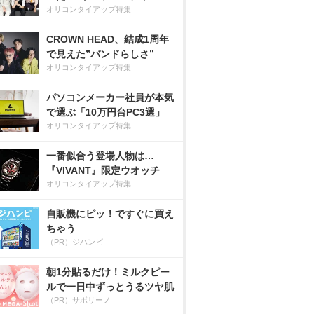
オリコンタイアップ特集
CROWN HEAD、結成1周年
で見えた”バンドらしさ”
オリコンタイアップ特集
パソコンメーカー社員が本気
で選ぶ「10万円台PC3選」
オリコンタイアップ特集
一番似合う登場人物は…
『VIVANT』限定ウオッチ
オリコンタイアップ特集
自販機にピッ！ですぐに買え
ちゃう
（PR）ジハンピ
朝1分貼るだけ！ミルクピー
ルで一日中ずっとうるツヤ肌
（PR）サボリーノ