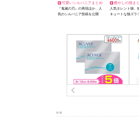
可愛いシルバニアまとめ
癒やしの猫ま
『鬼滅の刃』の再現ほか、人
人気タレント猫、
気のシルバニア投稿を公開
キュートな猫ズラ
P R