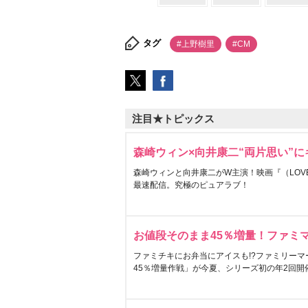
タグ
#上野樹里
#CM
注目★トピックス
森崎ウィン×向井康二“両片思い”
森崎ウィンと向井康二がW主演！映画『（LOVE S
最速配信。究極のピュアラブ！
お値段そのまま45％増量！ファミ
ファミチキにお弁当にアイスも!?ファミリーマ
45％増量作戦」が今夏、シリーズ初の年2回開