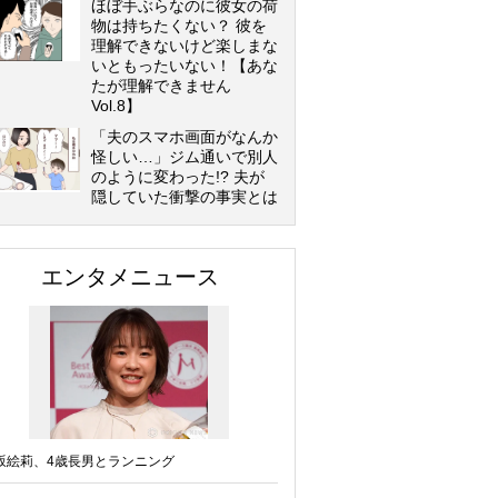
ほぼ手ぶらなのに彼女の荷
物は持ちたくない？ 彼を
理解できないけど楽しまな
いともったいない！【あな
たが理解できません
Vol.8】
「夫のスマホ画面がなんか
怪しい…」ジム通いで別人
のように変わった!? 夫が
隠していた衝撃の事実とは
エンタメニュース
坂絵莉、4歳長男とランニング