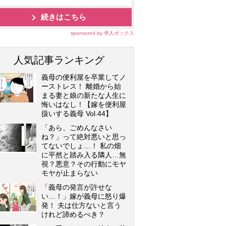
続きはこちら
sponsored by 求人ボックス
人気記事ランキング
義母の便利屋を卒業してノ
ーストレス！ 離婚から始
まる妻と娘の新たな人生に
悔いはなし！【嫁を便利屋
扱いする義母 Vol.44】
「あら、ごめんなさい
ね？」って絶対悪いと思っ
てないでしょ…！ 私の畑
に平然と踏み入る隣人…無
視？悪意？その行動にモヤ
モヤが止まらない
「義母の発言が許せな
い…！」嫁が義母に怒り爆
発！ 夫は仕方ないと言う
けれど諦めるべき？