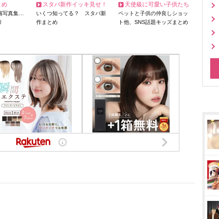
とめ
スタバ新作イッキ見せ！
天使級に可愛い子供たち
猫写真集…
いくつ知ってる？ スタバ新
ペットと子供の仲良しショッ
リ
作まとめ
ト他、SNS話題キッズまとめ