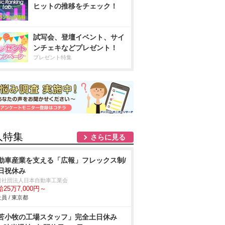
ヒットの推移をチェック！
試写会、登壇イベント、サイ
ンチェキなどプレゼント！
プレゼント特集
人特集
さらに見る
動車産業を支える「広報」フレックス制/
日祝休み
般社団法人日本自動車工業会
25万7,000円～
員 / 東京都
苫小牧の工場スタッフ」完全土日休み