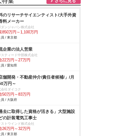
人特集
さらに見る
料のリサーチサイエンティスト/大手外資
香料メーカー
ボダンジャパン株式会社
収850万円～1,100万円
員 / 東京都
流企業の法人営業
ジスティード中部株式会社
給22万円～27万円
員 / 愛知県
店舗開発・不動産仲介/責任者候補/」/月
50万円～
式会社ダイコク
給50万円～83万円
員 / 大阪府
過去に取得した資格が活きる」大型施設
どの計装電気工事士
クストウインド株式会社
給26万円～32万円
員 / 東京都