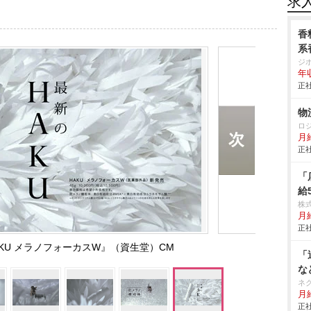
求
香
系
ジ
年
正社
物
ロ
月
正社
「
給
株
月
正社
KU メラノフォーカスW』（資生堂）CM
「
な
ネ
月
正社