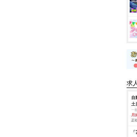
求
自
土
一
月給
正社
「