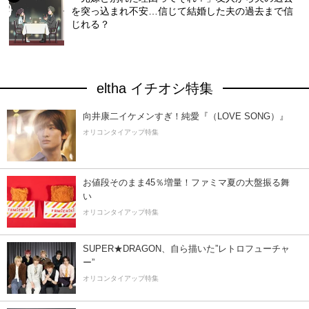
を突っ込まれ不安…信じて結婚した夫の過去まで信
じれる？
eltha イチオシ特集
向井康二イケメンすぎ！純愛『（LOVE SONG）』
オリコンタイアップ特集
お値段そのまま45％増量！ファミマ夏の大盤振る舞
い
オリコンタイアップ特集
SUPER★DRAGON、自ら描いた”レトロフューチャ
ー”
オリコンタイアップ特集