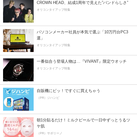
CROWN HEAD、結成1周年で見えた”バンドらしさ”
オリコンタイアップ特集
パソコンメーカー社員が本気で選ぶ「10万円台PC3
選」
オリコンタイアップ特集
一番似合う登場人物は…『VIVANT』限定ウオッチ
オリコンタイアップ特集
自販機にピッ！ですぐに買えちゃう
（PR）ジハンピ
朝1分貼るだけ！ミルクピールで一日中ずっとうるツ
ヤ肌
（PR）サボリーノ