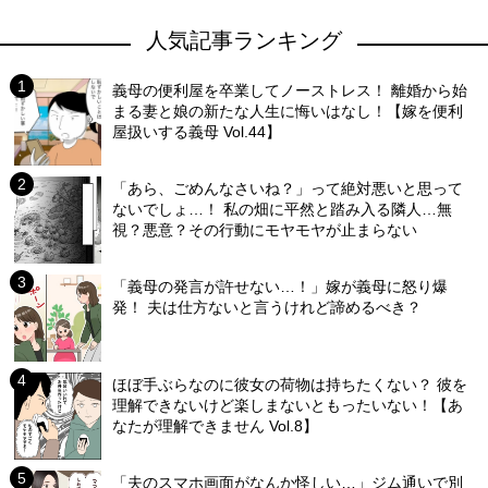
人気記事ランキング
義母の便利屋を卒業してノーストレス！ 離婚から始
まる妻と娘の新たな人生に悔いはなし！【嫁を便利
屋扱いする義母 Vol.44】
「あら、ごめんなさいね？」って絶対悪いと思って
ないでしょ…！ 私の畑に平然と踏み入る隣人…無
視？悪意？その行動にモヤモヤが止まらない
「義母の発言が許せない…！」嫁が義母に怒り爆
発！ 夫は仕方ないと言うけれど諦めるべき？
ほぼ手ぶらなのに彼女の荷物は持ちたくない？ 彼を
理解できないけど楽しまないともったいない！【あ
なたが理解できません Vol.8】
「夫のスマホ画面がなんか怪しい…」ジム通いで別