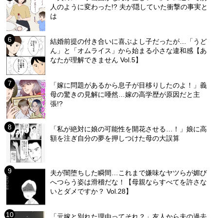
人のように変わった!? 夫が隠していた衝撃の事実と
は
結婚前提の付き合いに喜ぶよし子だったが…「うど
ん」と「オムライス」から始まる小さな違和感【あ
なたが理解できません Vol.5】
「嫁に問題があるから息子が目移りしたのよ！」義
母の驚きの見解に唖然…嫁の高学歴が原因だと主
張!?
「私が絶対に娘の可能性を開花させる…！」娘に高
額を注ぎ自分の夢を押しつけた母の大誤算
夫が闇堕ちした瞬間…これまで嫌味なヤツらが媚び
へつらう姿は滑稽だな！【母親ならすべてを許さな
いとダメですか？ Vol.28】
「元嫁と別れた理由ってそれ？」友人から夫の過去