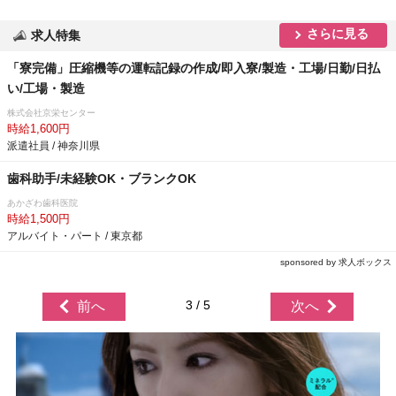
さらに見る
求人特集
「寮完備」圧縮機等の運転記録の作成/即入寮/製造・工場/日勤/日払
い/工場・製造
株式会社京栄センター
時給1,600円
派遣社員 / 神奈川県
歯科助手/未経験OK・ブランクOK
あかざわ歯科医院
時給1,500円
アルバイト・パート / 東京都
sponsored by 求人ボックス
3 / 5
前へ
次へ