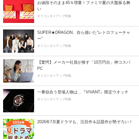
お値段そのまま45％増量！ファミマ夏の大盤振る舞
い
オリコンタイアップ特集
SUPER★DRAGON、自ら描いた”レトロフューチャ
ー”
オリコンタイアップ特集
【驚愕】メーカー社員が推す「10万円台」神コスパ
PC
オリコンタイアップ特集
一番似合う登場人物は…『VIVANT』限定ウオッチ
オリコンタイアップ特集
2026年7月夏ドラマも、注目作＆話題作が勢ぞろい！