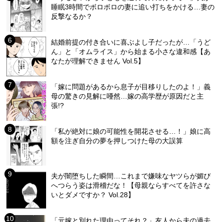
睡眠3時間でボロボロの妻に追い打ちをかける…妻の
反撃なるか？
結婚前提の付き合いに喜ぶよし子だったが…「うど
ん」と「オムライス」から始まる小さな違和感【あ
なたが理解できません Vol.5】
「嫁に問題があるから息子が目移りしたのよ！」義
母の驚きの見解に唖然…嫁の高学歴が原因だと主
張!?
「私が絶対に娘の可能性を開花させる…！」娘に高
額を注ぎ自分の夢を押しつけた母の大誤算
夫が闇堕ちした瞬間…これまで嫌味なヤツらが媚び
へつらう姿は滑稽だな！【母親ならすべてを許さな
いとダメですか？ Vol.28】
「元嫁と別れた理由ってそれ？」友人から夫の過去