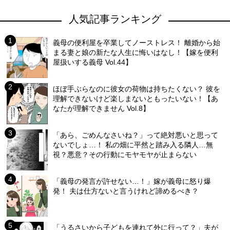
人気記事ランキング
義母の便利屋を卒業してノーストレス！ 離婚から始
まる妻と娘の新たな人生に悔いはなし！【嫁を便利
屋扱いする義母 Vol.44】
ほぼ手ぶらなのに彼女の荷物は持ちたくない？ 彼を
理解できないけど楽しまないともったいない！【あ
なたが理解できません Vol.8】
「あら、ごめんなさいね？」って絶対悪いと思って
ないでしょ…！ 私の畑に平然と踏み入る隣人…無
視？悪意？その行動にモヤモヤが止まらない
「義母の発言が許せない…！」嫁が義母に怒り爆
発！ 夫は仕方ないと言うけれど諦めるべき？
「うるさいから子どもを連れて外に行って？」夫が