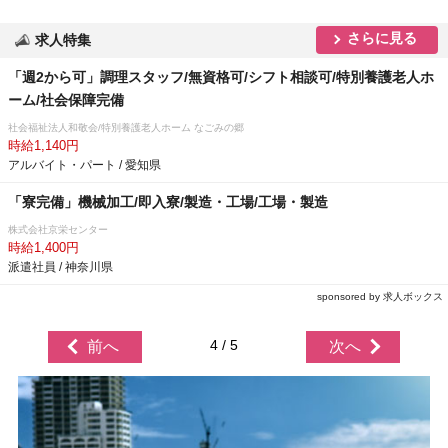
さらに見る
求人特集
「週2から可」調理スタッフ/無資格可/シフト相談可/特別養護老人ホ
ーム/社会保障完備
社会福祉法人和敬会/特別養護老人ホーム なごみの郷
時給1,140円
アルバイト・パート / 愛知県
「寮完備」機械加工/即入寮/製造・工場/工場・製造
株式会社京栄センター
時給1,400円
派遣社員 / 神奈川県
sponsored by 求人ボックス
4 / 5
前へ
次へ