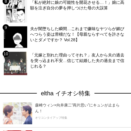
「私が絶対に娘の可能性を開花させる…！」娘に高
額を注ぎ自分の夢を押しつけた母の大誤算
夫が闇堕ちした瞬間…これまで嫌味なヤツらが媚び
へつらう姿は滑稽だな！【母親ならすべてを許さな
いとダメですか？ Vol.28】
「元嫁と別れた理由ってそれ？」友人から夫の過去
を突っ込まれ不安…信じて結婚した夫の過去まで信
じれる？
eltha イチオシ特集
森崎ウィン×向井康二“両片思い”にキュンが止まら
ん！
オリコンタイアップ特集