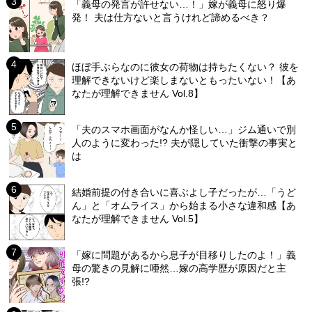
「義母の発言が許せない…！」嫁が義母に怒り爆
発！ 夫は仕方ないと言うけれど諦めるべき？
ほぼ手ぶらなのに彼女の荷物は持ちたくない？ 彼を
理解できないけど楽しまないともったいない！【あ
なたが理解できません Vol.8】
「夫のスマホ画面がなんか怪しい…」ジム通いで別
人のように変わった!? 夫が隠していた衝撃の事実と
は
結婚前提の付き合いに喜ぶよし子だったが…「うど
ん」と「オムライス」から始まる小さな違和感【あ
なたが理解できません Vol.5】
「嫁に問題があるから息子が目移りしたのよ！」義
母の驚きの見解に唖然…嫁の高学歴が原因だと主
張!?