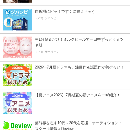
自販機にピッ！ですぐに買えちゃう
（PR）ジハンピ
朝1分貼るだけ！ミルクピールで一日中ずっとうるツ
ヤ肌
（PR）サボリーノ
2026年7月夏ドラマも、注目作＆話題作が勢ぞろい！
【夏アニメ2026】7月期夏の新アニメを一挙紹介！
芸能界を志す10代～20代を応援！オーディション・
スクール情報はDeview