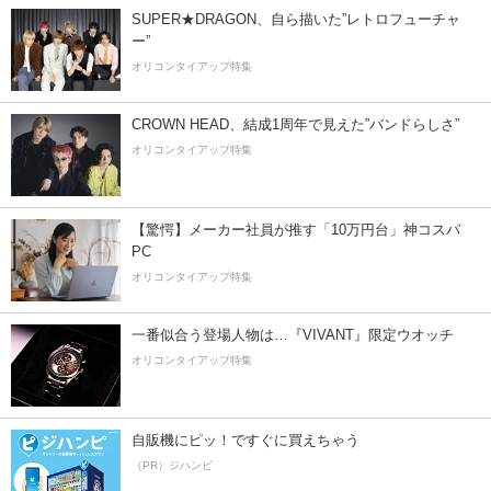
SUPER★DRAGON、自ら描いた”レトロフューチャ
ー”
オリコンタイアップ特集
CROWN HEAD、結成1周年で見えた”バンドらしさ”
オリコンタイアップ特集
【驚愕】メーカー社員が推す「10万円台」神コスパ
PC
オリコンタイアップ特集
一番似合う登場人物は…『VIVANT』限定ウオッチ
オリコンタイアップ特集
自販機にピッ！ですぐに買えちゃう
（PR）ジハンピ