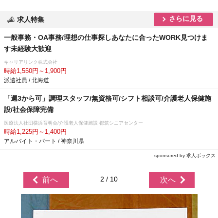
さらに見る
求人特集
一般事務・OA事務/理想の仕事探しあなたに合ったWORK見つけま
す未経験大歓迎
キャリアリンク株式会社
時給1,550円～1,900円
派遣社員 / 北海道
「週3から可」調理スタッフ/無資格可/シフト相談可/介護老人保健施
設/社会保障完備
医療法人社団横浜育明会/介護老人保健施設 都筑シニアセンター
時給1,225円～1,400円
アルバイト・パート / 神奈川県
sponsored by 求人ボックス
2 / 10
前へ
次へ