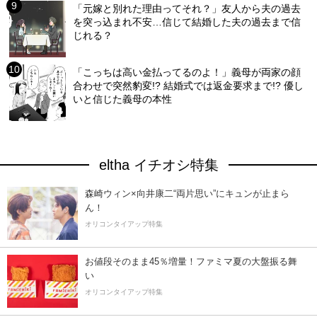
「元嫁と別れた理由ってそれ？」友人から夫の過去
を突っ込まれ不安…信じて結婚した夫の過去まで信
じれる？
「こっちは高い金払ってるのよ！」義母が両家の顔
合わせで突然豹変!? 結婚式では返金要求まで!? 優し
いと信じた義母の本性
eltha イチオシ特集
森崎ウィン×向井康二“両片思い”にキュンが止まら
ん！
オリコンタイアップ特集
お値段そのまま45％増量！ファミマ夏の大盤振る舞
い
オリコンタイアップ特集