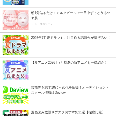
朝1分貼るだけ！ミルクピールで一日中ずっとうるツ
ヤ肌
（PR）サボリーノ
2026年7月夏ドラマも、注目作＆話題作が勢ぞろい！
【夏アニメ2026】7月期夏の新アニメを一挙紹介！
芸能界を志す10代～20代を応援！オーディション・
スクール情報はDeview
漫画読み放題サブスクおすすめ11選【徹底比較】