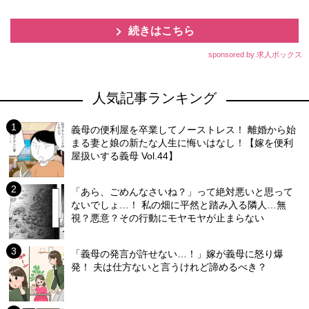
続きはこちら
sponsored by 求人ボックス
人気記事ランキング
義母の便利屋を卒業してノーストレス！ 離婚から始
まる妻と娘の新たな人生に悔いはなし！【嫁を便利
屋扱いする義母 Vol.44】
「あら、ごめんなさいね？」って絶対悪いと思って
ないでしょ…！ 私の畑に平然と踏み入る隣人…無
視？悪意？その行動にモヤモヤが止まらない
「義母の発言が許せない…！」嫁が義母に怒り爆
発！ 夫は仕方ないと言うけれど諦めるべき？