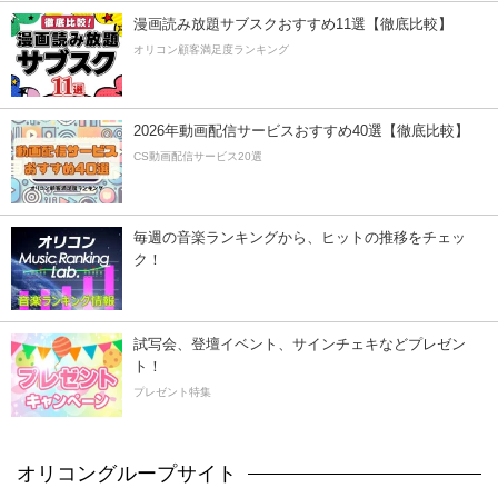
漫画読み放題サブスクおすすめ11選【徹底比較】
オリコン顧客満足度ランキング
2026年動画配信サービスおすすめ40選【徹底比較】
CS動画配信サービス20選
毎週の音楽ランキングから、ヒットの推移をチェッ
ク！
試写会、登壇イベント、サインチェキなどプレゼン
ト！
プレゼント特集
オリコングループサイト