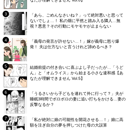
なたが理解できません Vol.8】
「あら、ごめんなさいね？」って絶対悪いと思って
ないでしょ…！ 私の畑に平然と踏み入る隣人…無
視？悪意？その行動にモヤモヤが止まらない
「義母の発言が許せない…！」嫁が義母に怒り爆
発！ 夫は仕方ないと言うけれど諦めるべき？
結婚前提の付き合いに喜ぶよし子だったが…「うど
ん」と「オムライス」から始まる小さな違和感【あ
なたが理解できません Vol.5】
「うるさいから子どもを連れて外に行って？」夫が
睡眠3時間でボロボロの妻に追い打ちをかける…妻の
反撃なるか？
「私が絶対に娘の可能性を開花させる…！」娘に高
額を注ぎ自分の夢を押しつけた母の大誤算