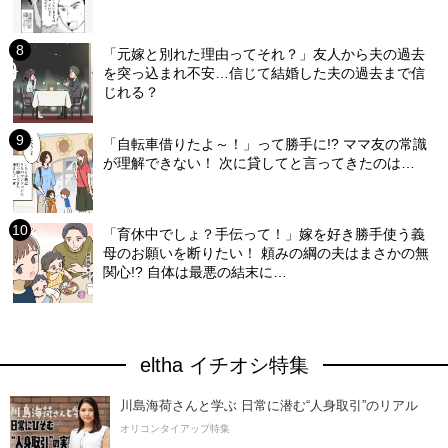
「元嫁と別れた理由ってそれ？」友人から夫の過去
を突っ込まれ不安…信じて結婚した夫の過去まで信
じれる？
「自転車借りたよ～！」って勝手に!? ママ友の常識
が理解できない！ 次に貸してと言ってきたのは…
「育休中でしょ？手伝って！」嫁を好き勝手使う義
母のお願いを断りたい！ 頼みの綱の夫はまさかの無
関心!? 自体は最悪の結末に…
eltha イチオシ特集
川島海荷さんと学ぶ 日常に潜む“人身取引”のリアル
オリコンタイアップ特集