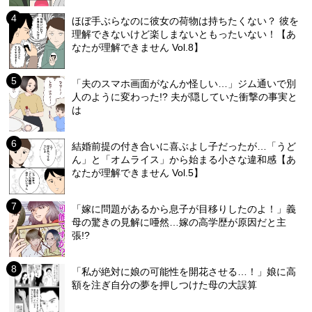
ほぼ手ぶらなのに彼女の荷物は持ちたくない？ 彼を
理解できないけど楽しまないともったいない！【あ
なたが理解できません Vol.8】
「夫のスマホ画面がなんか怪しい…」ジム通いで別
人のように変わった!? 夫が隠していた衝撃の事実と
は
結婚前提の付き合いに喜ぶよし子だったが…「うど
ん」と「オムライス」から始まる小さな違和感【あ
なたが理解できません Vol.5】
「嫁に問題があるから息子が目移りしたのよ！」義
母の驚きの見解に唖然…嫁の高学歴が原因だと主
張!?
「私が絶対に娘の可能性を開花させる…！」娘に高
額を注ぎ自分の夢を押しつけた母の大誤算