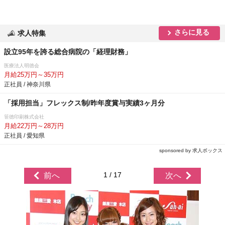
さらに見る
求人特集
設立95年を誇る総合病院の「経理財務」
医療法人明徳会
月給25万円～35万円
正社員 / 神奈川県
「採用担当」フレックス制/昨年度賞与実績3ヶ月分
笹徳印刷株式会社
月給22万円～28万円
正社員 / 愛知県
sponsored by 求人ボックス
1 / 17
前へ
次へ