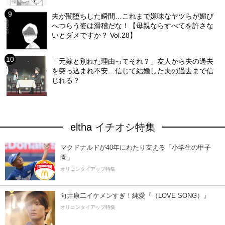
夫が闇堕ちした瞬間…これまで嫌味なヤツらが媚び
へつらう姿は滑稽だな！【母親ならすべてを許さな
いとダメですか？ Vol.28】
「元嫁と別れた理由ってそれ？」友人から夫の過去
を突っ込まれ不安…信じて結婚した夫の過去まで信
じれる？
eltha イチオシ特集
マクドナルドが40年にわたり支える「小学生の甲子
園」
オリコンタイアップ特集
向井康二イケメンすぎ！純愛『（LOVE SONG）』
オリコンタイアップ特集