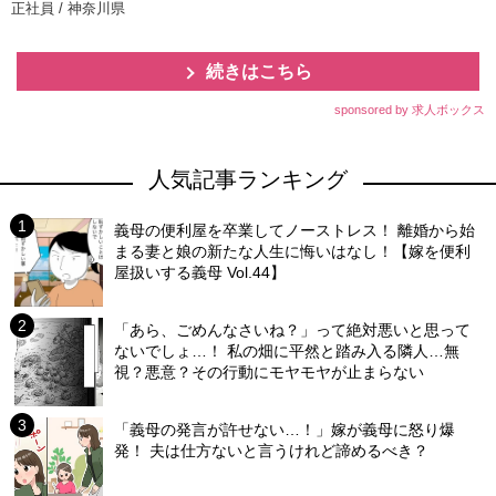
正社員 / 神奈川県
続きはこちら
sponsored by 求人ボックス
人気記事ランキング
義母の便利屋を卒業してノーストレス！ 離婚から始
まる妻と娘の新たな人生に悔いはなし！【嫁を便利
屋扱いする義母 Vol.44】
「あら、ごめんなさいね？」って絶対悪いと思って
ないでしょ…！ 私の畑に平然と踏み入る隣人…無
視？悪意？その行動にモヤモヤが止まらない
「義母の発言が許せない…！」嫁が義母に怒り爆
発！ 夫は仕方ないと言うけれど諦めるべき？