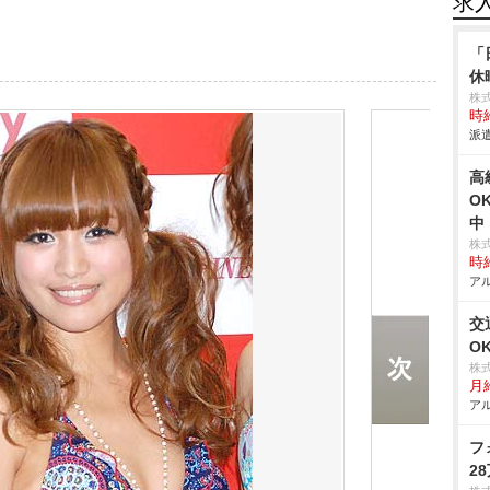
求
「
休
株
時給
派遣
⾼
O
中
株
時給
アル
交
O
株
月
アル
フ
2