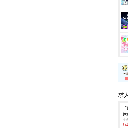
求
「
休
株
時給