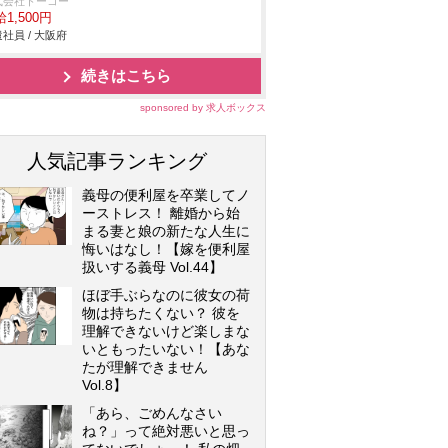
式会社トーコー
1,500円
社員 / 大阪府
続きはこちら
sponsored by 求人ボックス
人気記事ランキング
義母の便利屋を卒業してノ
ーストレス！ 離婚から始
まる妻と娘の新たな人生に
悔いはなし！【嫁を便利屋
扱いする義母 Vol.44】
ほぼ手ぶらなのに彼女の荷
物は持ちたくない？ 彼を
理解できないけど楽しまな
いともったいない！【あな
たが理解できません
Vol.8】
「あら、ごめんなさい
ね？」って絶対悪いと思っ