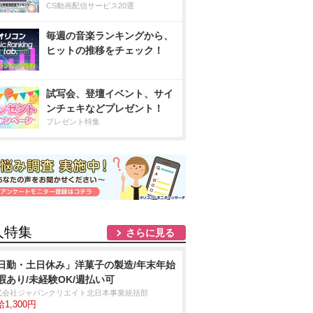
CS動画配信サービス20選
毎週の音楽ランキングから、
ヒットの推移をチェック！
試写会、登壇イベント、サイ
ンチェキなどプレゼント！
プレゼント特集
人特集
さらに見る
日勤・土日休み」洋菓子の製造/年末年始
暇あり/未経験OK/週払い可
式会社ジャパンクリエイト北日本事業統括部
1,300円