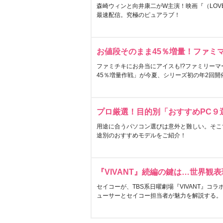
森崎ウィンと向井康二がW主演！映画『（LOVE S
最速配信。究極のピュアラブ！
お値段そのまま45％増量！ファミ
ファミチキにお弁当にアイスも!?ファミリーマ
45％増量作戦」が今夏、シリーズ初の年2回開
プロ厳選！目的別「おすすめPC９
用途に合うパソコン選びは意外と難しい。そこ
途別のおすすめモデルをご紹介！
『VIVANT』続編の鍵は…世界観
セイコーが、TBS系日曜劇場『VIVANT』コ
ューサーとセイコー担当者が魅力を解説する。