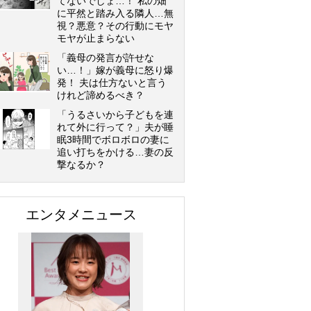
てないでしょ…！ 私の畑
に平然と踏み入る隣人…無
視？悪意？その行動にモヤ
モヤが止まらない
「義母の発言が許せな
い…！」嫁が義母に怒り爆
発！ 夫は仕方ないと言う
けれど諦めるべき？
「うるさいから子どもを連
れて外に行って？」夫が睡
眠3時間でボロボロの妻に
追い打ちをかける…妻の反
撃なるか？
エンタメニュース