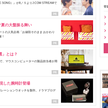
ONG）』が8／５よりJ:COM STREAMで
登
マ夏の大盤振る舞い
ートの人気企画「お値段そのまま おかわり
催！
選」とは？
で、マウスコンピューターの製品担当者が用
表現した腕時計登場
ラボレーションウオッチを製作。ドラマプロデ