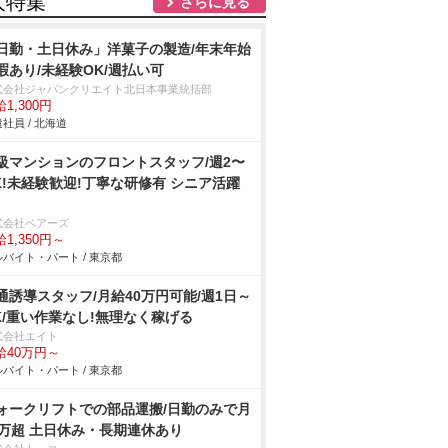
人特集
さらに見る
日勤・土日休み」洋菓子の製造/年末年始
暇あり/未経験OK/週払い可
式会社ジャパンクリエイト北日本事業統括部
1,300円
社員 / 北海道
級マンションのフロントスタッフ/週2〜
K!未経験歓迎!丁寧な研修有 シニア活躍
式会社ベアーズ
1,350円～
バイト・パート / 東京都
通誘導スタッフ/月給40万円可能/週1日～
K/重い作業なし!無理なく稼げる
式会社エイト
給40万円～
バイト・パート / 東京都
ォークリフトでの部品運搬/日勤のみで月
8万超 土日休み・長期連休あり