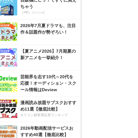
自販機にピッ！ですぐに買え
ちゃう
（PR）ジハンピ
2026年7月夏ドラマも、注目
作＆話題作が勢ぞろい！
【夏アニメ2026】7月期夏の
新アニメを一挙紹介！
芸能界を志す10代～20代を
応援！オーディション・スク
ール情報はDeview
漫画読み放題サブスクおすす
め11選【徹底比較】
オリコン顧客満足度ランキング
2026年動画配信サービスお
すすめ40選【徹底比較】