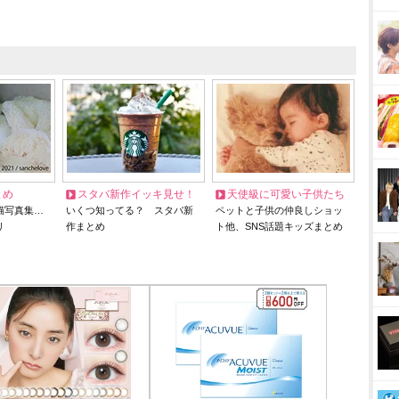
とめ
スタバ新作イッキ見せ！
天使級に可愛い子供たち
猫写真集…
いくつ知ってる？ スタバ新
ペットと子供の仲良しショッ
リ
作まとめ
ト他、SNS話題キッズまとめ