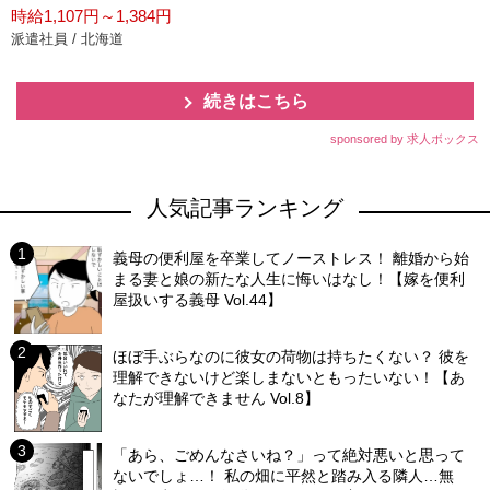
時給1,107円～1,384円
派遣社員 / 北海道
続きはこちら
sponsored by 求人ボックス
人気記事ランキング
義母の便利屋を卒業してノーストレス！ 離婚から始
まる妻と娘の新たな人生に悔いはなし！【嫁を便利
屋扱いする義母 Vol.44】
ほぼ手ぶらなのに彼女の荷物は持ちたくない？ 彼を
理解できないけど楽しまないともったいない！【あ
なたが理解できません Vol.8】
「あら、ごめんなさいね？」って絶対悪いと思って
ないでしょ…！ 私の畑に平然と踏み入る隣人…無