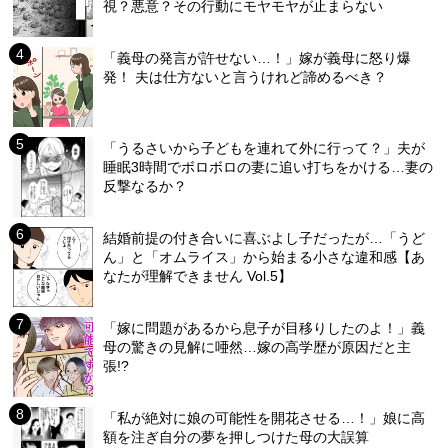
視？悪意？その行動にモヤモヤが止まらない
「義母の発言が許せない…！」嫁が義母に怒り爆
発！ 夫は仕方ないと言うけれど諦めるべき？
「うるさいから子どもを連れて外に行って？」夫が
睡眠3時間でボロボロの妻に追い打ちをかける…妻の
反撃なるか？
結婚前提の付き合いに喜ぶよし子だったが…「うど
ん」と「オムライス」から始まる小さな違和感【あ
なたが理解できません Vol.5】
「嫁に問題があるから息子が目移りしたのよ！」義
母の驚きの見解に唖然…嫁の高学歴が原因だと主
張!?
「私が絶対に娘の可能性を開花させる…！」娘に高
額を注ぎ自分の夢を押しつけた母の大誤算