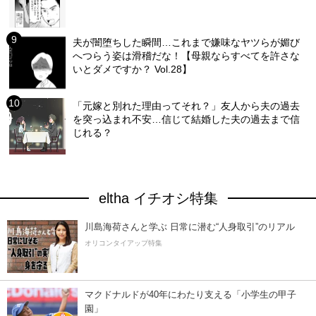
夫が闇堕ちした瞬間…これまで嫌味なヤツらが媚び
へつらう姿は滑稽だな！【母親ならすべてを許さな
いとダメですか？ Vol.28】
「元嫁と別れた理由ってそれ？」友人から夫の過去
を突っ込まれ不安…信じて結婚した夫の過去まで信
じれる？
eltha イチオシ特集
川島海荷さんと学ぶ 日常に潜む“人身取引”のリアル
オリコンタイアップ特集
マクドナルドが40年にわたり支える「小学生の甲子
園」