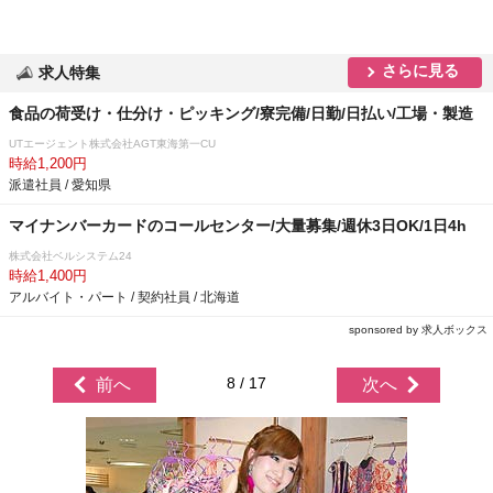
さらに見る
求人特集
食品の荷受け・仕分け・ピッキング/寮完備/日勤/日払い/工場・製造
UTエージェント株式会社AGT東海第一CU
時給1,200円
派遣社員 / 愛知県
マイナンバーカードのコールセンター/大量募集/週休3日OK/1日4h
株式会社ベルシステム24
時給1,400円
アルバイト・パート / 契約社員 / 北海道
sponsored by 求人ボックス
8 / 17
前へ
次へ